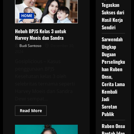
Batu
Tegaskan
Empedu
dengan
Sukses dari
Lancar
HOME
Hasil Kerja
Sendiri
Heboh BPJS Kelas 3 untuk
Harvey Moeis dan Sandra
Sarwendah
Budi Santoso
December 30,
Ungkap
2024
Dugaan
Gosiplicious – Kasus
Perselingku
penggunaan BPJS
han Ruben
Kesehatan kelas 3 oleh
Onsu,
selebritas ternama seperti
Cerita Lama
Harvey Moeis dan Sandra
Kembali
Dewi sempat...
Jadi
Sorotan
Read
Read More
Publik
more
about
Heboh
Ruben Onsu
BPJS
Kelas
Bantah Idap