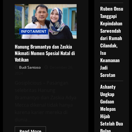
Fico
Fachriza
Ruben Onsu
Tersandung
Kasus
Tanggapi
Penipuan,
Kepindahan
Uang
Diduga
Sarwendah
untuk
INFOTAIMENT
Narkoba
dari Rumah
Cilandak,
Hanung Bramantyo dan Zaskia
Isu
Nikmati Momen Spesial Natal di
Vatikan
Keamanan
Jadi
Budi Santoso
December 26,
2024
Sorotan
Gosiplicious – Pasangan
Ashanty
selebritas Hanung
Ungkap
Bramantyo dan Zaskia Adya
Godaan
Mecca dikenal tidak hanya
Melepas
karena karier mereka di
Hijab
dunia...
Setelah Dua
Bulan
Read
Read More