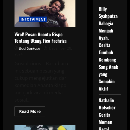
dan
Veni
Billy
Nur
di
Syahputra
Jakarta:
INFOTAIMENT
Bahagia
Reaksi
Tak
Menjadi
Terduga
Viral! Pesan Ananta Rispo
Ayah,
Tentang Utang Fico Fachriza
Cerita
Budi Santoso
December 28,
Tumbuh
2024
Kembang
Gosiplicious – Baru-baru
Sang Anak
ini, sebuah pesan yang
yang
cukup mengejutkan dari
Semakin
komedian Ananta Rispo
Aktif
menjadi viral di media
Nathalie
sosial....
Holscher
Read
Read More
Cerita
more
about
Momen
Viral!
Pesan
Gagal