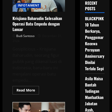
RECENT
INFOTAIMENT
POSTS
Krisjiana Baharudin Selesaikan
BLACKPINK
Operasi Batu Empedu dengan
10 Tahun
Lancar
Berkarya,
Budi Santoso
December 31,
Penggemar
2024
Kecewa
Gosiplicious – Krisjiana
Perayaan
Baharudin, seorang figur
Anniversary
publik yang dikenal luas di
Dinilai
Indonesia, baru-baru ini
Terlalu Sepi
menjalani operasi batu
Asila Maisa
empedu....
Bantah
Read
Read More
Tudingan
more
Manfaatkan
about
Krisjiana
Jabatan
Baharudin
Selesaikan
Ayah,
Operasi