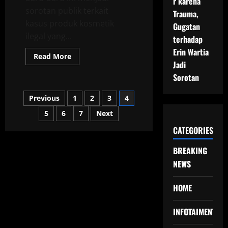
r karena
sorotan publik terkait
Trauma,
kasus produk kosmetik
Gugatan
ilegal yang...
terhadap
Erin Wartia
Read
Read More
more
Jadi
about
Sorotan
Natasha
Wilona
dan
Posts
Previous
1
2
3
4
Kasus
Produk
Kosmetik
5
6
7
Next
pagination
Ilegal
CATEGORIES
BREAKING
NEWS
HOME
INFOTAIMENT