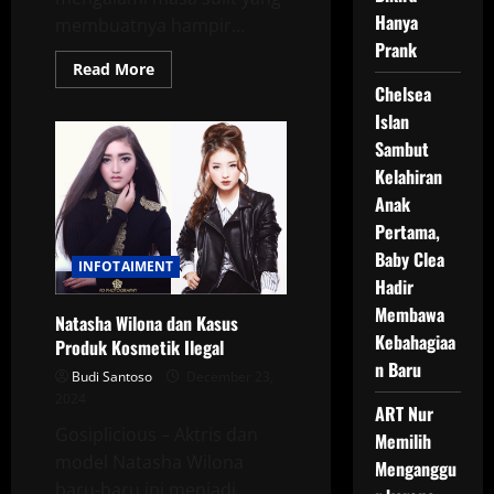
Hanya
membuatnya hampir...
Prank
Read
Read More
more
Chelsea
about
Cerita
Islan
Indra
Bekti:
Sambut
Dari
Kelahiran
Masa
Sulit
Anak
hingga
Kembali
Pertama,
Stabil
Finansial
Baby Clea
INFOTAIMENT
Hadir
Membawa
Natasha Wilona dan Kasus
Kebahagiaa
Produk Kosmetik Ilegal
n Baru
Budi Santoso
December 23,
2024
ART Nur
Gosiplicious – Aktris dan
Memilih
model Natasha Wilona
Menganggu
baru-baru ini menjadi