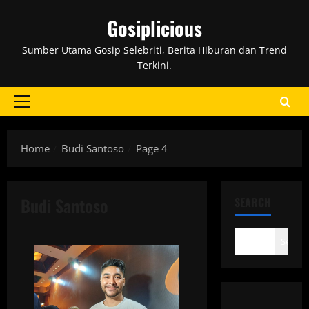
Skip
Gosiplicious
to
content
Sumber Utama Gosip Selebriti, Berita Hiburan dan Trend
Terkini.
Primary
Menu
Home
Budi Santoso
Page 4
Budi Santoso
SEARCH
Search