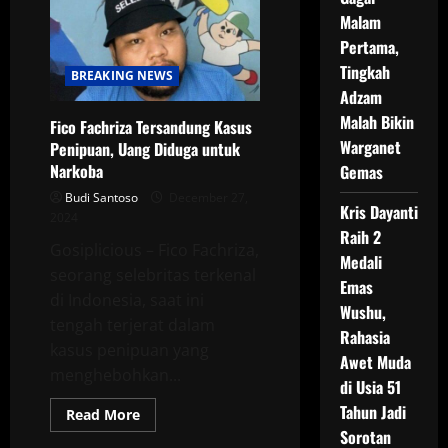
Ananta
Rispo
Malam
Tentang
Pertama,
Utang
Fico
Tingkah
Fachriza
BREAKING NEWS
Adzam
Malah Bikin
Fico Fachriza Tersandung Kasus
Warganet
Penipuan, Uang Diduga untuk
Narkoba
Gemas
Budi Santoso
December 27,
Kris Dayanti
2024
Raih 2
Gosiplicious – Fico Fachriza,
Medali
seorang selebritas terkenal
Emas
di Indonesia, saat ini
Wushu,
tengah terjerat dalam
Rahasia
kasus penipuan yang
Awet Muda
menghebohkan...
di Usia 51
Tahun Jadi
Read
Read More
more
Sorotan
about