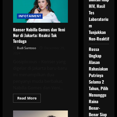
3
untuk
HIV, Hasil
Harvey
Tes
Moeis
dan
INFOTAIMENT
Laboratoriu
Sandra
m
Konser Nabilla Gomes dan Veni
Tunjukkan
Nur di Jakarta: Reaksi Tak
Non-Reaktif
Terduga
Budi Santoso
December 29,
Rossa
2024
Ungkap
Gosiplicious – Konser yang
Alasan
digelar di Jakarta baru-baru
Rahasiakan
ini menampilkan dua
Putrinya
penyanyi muda berbakat,
Selama 2
Nabilla Gomes dan Veni...
Tahun, Pilih
Menunggu
Read
Read More
Raina
more
about
Benar-
Konser
Nabilla
Benar Siap
Gomes