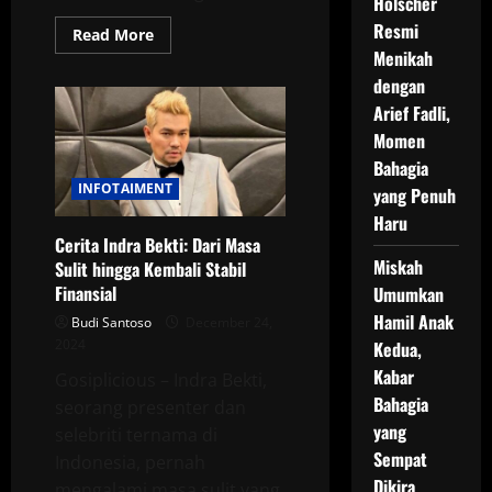
Holscher
Resmi
Read
Read More
more
Menikah
about
Galiech
dengan
Rahardja
Arief Fadli,
Bangga
pada
Momen
Perubahan
Positif
Bahagia
Asri
Welas
INFOTAIMENT
yang Penuh
Haru
Cerita Indra Bekti: Dari Masa
Miskah
Sulit hingga Kembali Stabil
Finansial
Umumkan
Hamil Anak
Budi Santoso
December 24,
2024
Kedua,
Kabar
Gosiplicious – Indra Bekti,
Bahagia
seorang presenter dan
yang
selebriti ternama di
Sempat
Indonesia, pernah
Dikira
mengalami masa sulit yang