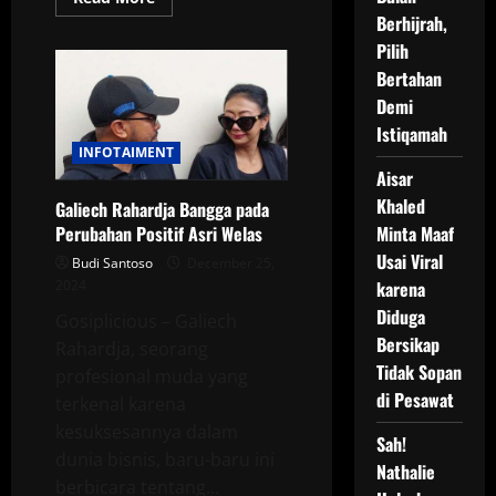
more
Berhijrah,
about
Hanung
Pilih
Bramantyo
dan
Bertahan
Zaskia
Demi
Nikmati
Momen
Istiqamah
Spesial
Natal
INFOTAIMENT
di
Aisar
Vatikan
Khaled
Galiech Rahardja Bangga pada
Minta Maaf
Perubahan Positif Asri Welas
Usai Viral
Budi Santoso
December 25,
karena
2024
Diduga
Gosiplicious – Galiech
Bersikap
Rahardja, seorang
Tidak Sopan
profesional muda yang
di Pesawat
terkenal karena
kesuksesannya dalam
Sah!
dunia bisnis, baru-baru ini
Nathalie
berbicara tentang...