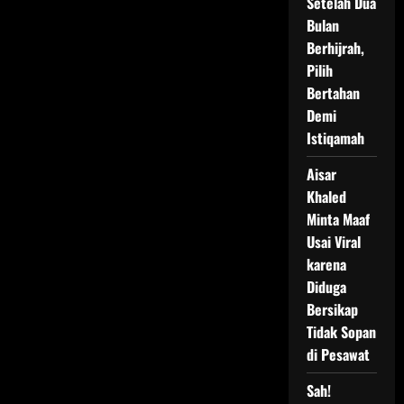
Setelah Dua
Bulan
Berhijrah,
Pilih
Bertahan
Demi
Istiqamah
Aisar
Khaled
Minta Maaf
Usai Viral
karena
Diduga
Bersikap
Tidak Sopan
di Pesawat
Sah!