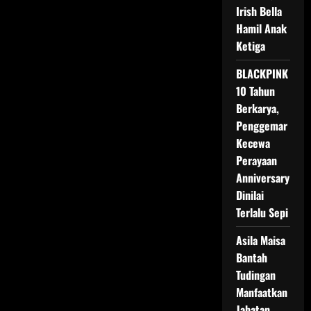
Manurung
Irish Bella
Viral
Usai
Hamil Anak
Komentar
Pedas
Ketiga
Soal
Kematian
BLACKPINK
Timothy:
Calon
10 Tahun
Dokter
Tanpa
Berkarya,
Empati?
Penggemar
Kecewa
Perayaan
Anniversary
Dinilai
Terlalu Sepi
Asila Maisa
Bantah
Tudingan
Manfaatkan
Jabatan