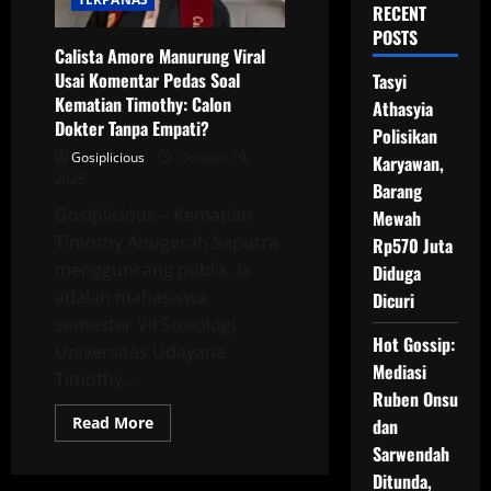
RECENT
POSTS
Calista Amore Manurung Viral
Usai Komentar Pedas Soal
Tasyi
Kematian Timothy: Calon
Athasyia
Dokter Tanpa Empati?
Polisikan
Gosiplicious
October 19,
Karyawan,
2025
Barang
Gosiplicious – Kematian
Mewah
Timothy Anugerah Saputra
Rp570 Juta
mengguncang publik. Ia
Diduga
adalah mahasiswa
Dicuri
semester VII Sosiologi
Hot Gossip:
Universitas Udayana.
Mediasi
Timothy...
Ruben Onsu
Read
Read More
dan
more
Sarwendah
about
Calista
Ditunda,
Amore