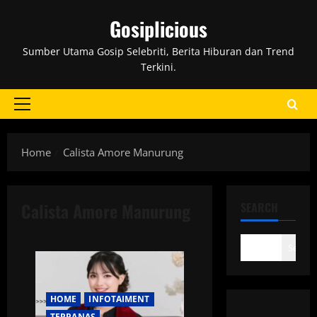
Skip
Gosiplicious
to
content
Sumber Utama Gosip Selebriti, Berita Hiburan dan Trend
Terkini.
Primary
Menu
Home
Calista Amore Manurung
Calista Amore Manurung
SEARCH
Search
HOME
INFOTAIMENT
TERPANAS