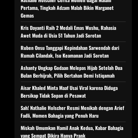
Nathalie Holscher Cerita Momen Gagal Malam
Pertama, Tingkah Adzam Malah Bikin Warganet
Gemas
Kris Dayanti Raih 2 Medali Emas Wushu, Rahasia
Awet Muda di Usia 51 Tahun Jadi Sorotan
Ruben Onsu Tanggapi Kepindahan Sarwendah dari
Rumah Cilandak, Isu Keamanan Jadi Sorotan
Ashanty Ungkap Godaan Melepas Hijab Setelah Dua
Bulan Berhijrah, Pilih Bertahan Demi Istiqamah
Aisar Khaled Minta Maaf Usai Viral karena Diduga
Bersikap Tidak Sopan di Pesawat
Sah! Nathalie Holscher Resmi Menikah dengan Arief
Fadli, Momen Bahagia yang Penuh Haru
Miskah Umumkan Hamil Anak Kedua, Kabar Bahagia
yang Sempat Dikira Hanya Prank