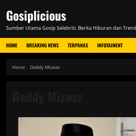
Skip
Gosiplicious
to
content
Sumber Utama Gosip Selebriti, Berita Hiburan dan Trend 
HOME
BREAKING NEWS
TERPANAS
INFOTAIMENT
Home
Deddy Mizwar
Deddy Mizwar