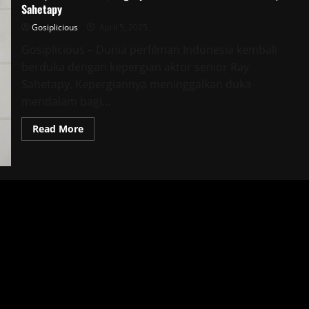
Sahetapy
Gosiplicious
April 5, 2025
Gosiplicious – Dunia perfilman Indonesia kembali
berduka dengan kepergian aktor senior Ray
Sahetapy. Kepergiannya meninggalkan duka
mendalam bagi...
Read
Read More
more
about
Deddy
Mizwar
Haru,
Ungkap
Momen
Terakhir
Bersama
Ray
Sahetapy