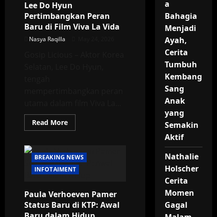
Unggahan
a
Lee Do Hyun
“Till
We
Pertimbangkan Peran
Bahagia
Meet
Baru di Film Viva La Vida
Menjadi
Again”
Banjiri
Nasya Raqilla
May 24, 2026
Ayah,
Dukungan
Publik
Cerita
Gosip Licious – Aktor Korea
Tumbuh
Selatan, Lee Do Hyun,
Kembang
tengah
Sang
mempertimbangkan peran
Anak
utama dalam film Viva La...
yang
Read
Read More
Semakin
more
about
Aktif
Lee
Do
Hyun
Nathalie
BREAKING NEWS
Pertimbangkan
Holscher
Peran
INFOTAIMENT
Baru
Cerita
di
Film
Momen
Paula Verhoeven Pamer
Viva
La
Status Baru di KTP: Awal
Gagal
Vida
Baru dalam Hidup