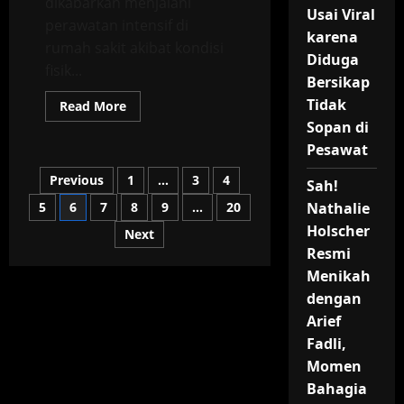
dikabarkan menjalani
Usai Viral
perawatan intensif di
karena
rumah sakit akibat kondisi
Diduga
fisik...
Bersikap
Tidak
Read
Read More
more
Sopan di
about
Tio
Pesawat
Pakusadewo
Masuk
Posts
Previous
1
…
3
4
Rumah
Sah!
Sakit
Akibat
5
6
7
8
9
…
20
Nathalie
pagination
Sakit
Holscher
Ginjal
Next
dan
Resmi
Asam
Lambung
Menikah
dengan
Arief
Fadli,
Momen
Bahagia