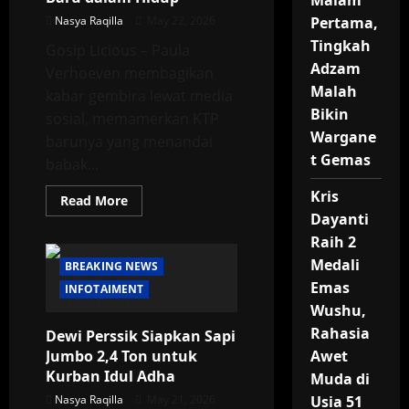
Malam
Nasya Raqilla
May 22, 2026
Pertama,
Tingkah
Gosip Licious – Paula
Adzam
Verhoeven membagikan
Malah
kabar gembira lewat media
Bikin
sosial, memamerkan KTP
Wargane
barunya yang menandai
t Gemas
babak...
Kris
Read
Read More
more
Dayanti
about
Paula
Raih 2
Verhoeven
Pamer
Medali
BREAKING NEWS
Status
Emas
Baru
INFOTAIMENT
di
Wushu,
KTP:
Awal
Rahasia
Dewi Perssik Siapkan Sapi
Baru
dalam
Jumbo 2,4 Ton untuk
Awet
Hidup
Kurban Idul Adha
Muda di
Nasya Raqilla
May 21, 2026
Usia 51