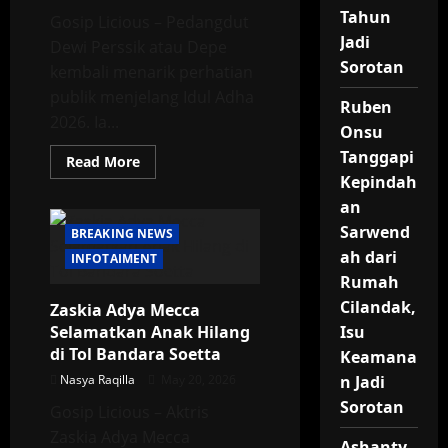
Tahun
Gosip Licious – Pedangdut
Jadi
Dewi Perssik atau Depe
Sorotan
kembali menarik perhatian
publik menjelang Idul Adha
Ruben
2026. Ia...
Onsu
Tanggapi
Read
Read More
more
Kepindah
about
Dewi
an
Perssik
Siapkan
Sarwend
BREAKING NEWS
Sapi
ah dari
Jumbo
INFOTAIMENT
2,4
Rumah
Ton
untuk
Cilandak,
Zaskia Adya Mecca
Kurban
Idul
Selamatkan Anak Hilang
Isu
Adha
di Tol Bandara Soetta
Keamana
Nasya Raqilla
May 20, 2026
n Jadi
Sorotan
Gosip Licious – Aktris
Zaskia Adya Mecca
Ashanty