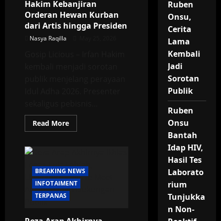
Hakim Kebanjiran
Memicu
Ruben
Kontroversi
Orderan Hewan Kurban
Onsu,
dari Artis hingga Presiden
Cerita
Nasya Raqilla
May 25, 2026
Lama
Kembali
Gosip Licious – Irfan Hakim
Jadi
kembali menjadi sorotan
Sorotan
publik menjelang perayaan
Publik
Idul Adha 2026. Presenter
sekaligus pebisnis...
Ruben
Onsu
Read
Read More
more
Bantah
about
Jelang
Idap HIV,
Idul
Adha,
Hasil Tes
Irfan
Hakim
BREAKING NEWS
Laborato
Kebanjiran
INFOTAIMENT
rium
Orderan
Hewan
TERPANAS
Tunjukka
Kurban
dari
n Non-
Artis
hingga