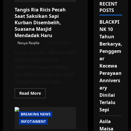
RECENT
Tangis Ria Ricis Pecah
POSTS
Saat Saksikan Sapi
BLACKPI
Kurban Disembelih,
Suasana Masjid
NK 10
Mendadak Haru
Tahun
Nasya Raqilla
May 27, 2026
Berkarya,
Penggem
Gosip Licious – Momen Idul
ar
Adha yang biasanya
Kecewa
dipenuhi suasana syukur
Perayaan
dan kebersamaan berubah
Annivers
menjadi penuh haru...
ary
Read
Read More
Dinilai
more
about
Terlalu
Tangis
Ria
Sepi
Ricis
BREAKING NEWS
Pecah
Asila
Saat
INFOTAIMENT
Saksikan
Maisa
Sapi