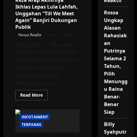
Reza Arap Akhirnya
Reaktif
Presiden
Ikhlas Lepas Lula Lahfah,
Rossa
Unggahan “Till We Meet
Again” Banjiri Dukungan
Ungkap
Publik
Alasan
Nasya Raqilla
May 24, 2026
Rahasiak
an
Gosip Licious – Reza Arap
Putrinya
kembali menjadi perhatian
Selama 2
publik setelah membagikan
Tahun,
unggahan emosional
Pilih
tentang mendiang
Menungg
kekasihnya, Lula...
u Raina
Read
Read More
Benar-
more
about
Benar
Reza
Siap
Arap
Akhirnya
INFOTAIMENT
Ikhlas
Billy
Lepas
TERPANAS
Lula
Syahputr
Lahfah,