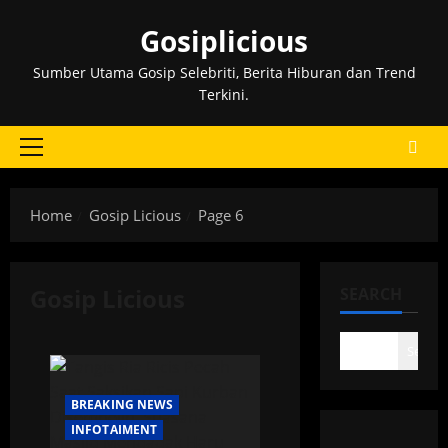
Skip
Gosiplicious
to
content
Sumber Utama Gosip Selebriti, Berita Hiburan dan Trend
Terkini.
Primary
Menu
Home
Gosip Licious
Page 6
Gosip Licious
SEARCH
Search
BREAKING NEWS
INFOTAIMENT