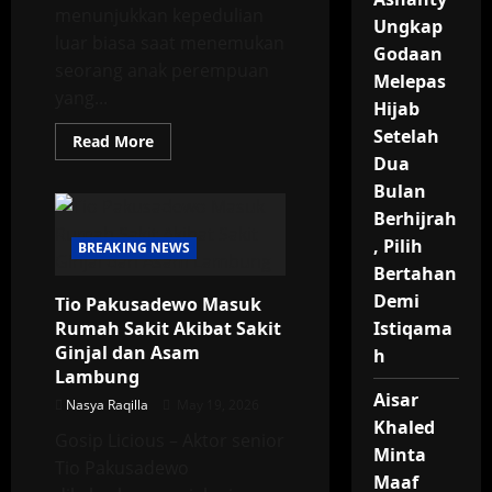
menunjukkan kepedulian
Ungkap
luar biasa saat menemukan
Godaan
seorang anak perempuan
Melepas
yang...
Hijab
Setelah
Read
Read More
more
Dua
about
Zaskia
Bulan
Adya
Mecca
Berhijrah
Selamatkan
, Pilih
Anak
BREAKING NEWS
Hilang
Bertahan
di
Tol
Demi
Tio Pakusadewo Masuk
Bandara
Soetta
Rumah Sakit Akibat Sakit
Istiqama
Ginjal dan Asam
h
Lambung
Aisar
Nasya Raqilla
May 19, 2026
Khaled
Gosip Licious – Aktor senior
Minta
Tio Pakusadewo
Maaf