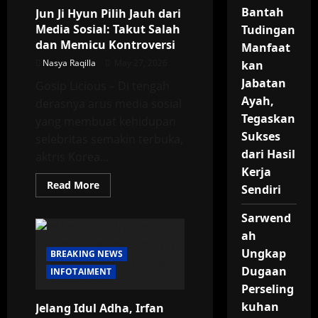
Kurban
Bantah
Jun Ji Hyun Pilih Jauh dari
Disembelih,
Suasana
Media Sosial: Takut Salah
Tudingan
Masjid
dan Memicu Kontroversi
Mendadak
Manfaat
Haru
Nasya Raqilla
May 27, 2026
kan
Jabatan
Gosip Licious – Di tengah
Ayah,
derasnya arus media sosial
Tegaskan
yang membuat kehidupan
Sukses
selebritas semakin terbuka,
dari Hasil
aktris Korea...
Kerja
Read
Read More
Sendiri
more
about
Jun
Sarwend
Ji
Hyun
ah
Pilih
Ungkap
Jauh
BREAKING NEWS
dari
Dugaan
INFOTAIMENT
Media
Sosial:
Perseling
Takut
Salah
kuhan
Jelang Idul Adha, Irfan
dan