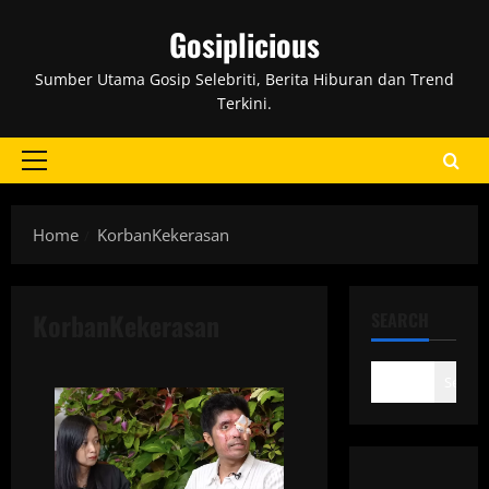
Skip
Gosiplicious
to
content
Sumber Utama Gosip Selebriti, Berita Hiburan dan Trend
Terkini.
Primary
Menu
Home
KorbanKekerasan
KorbanKekerasan
SEARCH
Search