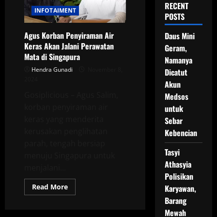
RECENT
INFOTAIMENT
POSTS
Agus Korban Penyiraman Air
Daus Mini
Keras Akan Jalani Perawatan
Geram,
Mata di Singapura
Namanya
Hendra Gunadi
November 8,
Dicatut
2024
Akun
Gosiplicious – Agus Salim,
Medsos
korban penyiraman air
untuk
keras yang menderita
Sebar
kerusakan penglihatan
Kebencian
parah, tengah bersiap
Tasyi
menuju Singapura untuk
Athasyia
menjalani...
Polisikan
Read
Read More
Karyawan,
more
Barang
about
Agus
Mewah
Korban