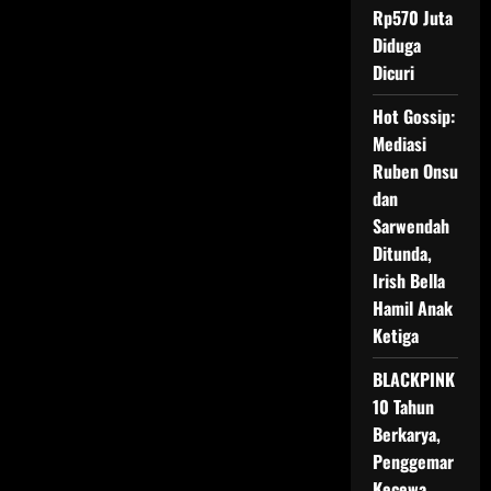
Penyiraman
Rp570 Juta
Air
Keras
Diduga
Akan
Jalani
Dicuri
Perawatan
Mata
Hot Gossip:
di
Singapura
Mediasi
Ruben Onsu
dan
Sarwendah
Ditunda,
Irish Bella
Hamil Anak
Ketiga
BLACKPINK
10 Tahun
Berkarya,
Penggemar
Kecewa