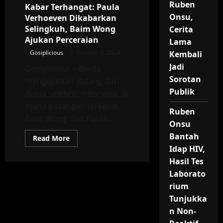
Diri!”
Ruben
Kabar Terhangat: Paula
Onsu,
Verhoeven Dikabarkan
Selingkuh, Baim Wong
Cerita
Ajukan Perceraian
Lama
Gosiplicious
October 9, 2024
Kembali
Jadi
Gosiplicious – Berita
Sorotan
mengejutkan datang dari
Publik
dunia selebriti Indonesia, di
mana pasangan terkenal,
Ruben
Baim Wong dan Paula...
Onsu
Bantah
Read
Read More
more
Idap HIV,
about
Kabar
Hasil Tes
Terhangat:
Paula
Laborato
Verhoeven
rium
Dikabarkan
Selingkuh,
Tunjukka
Baim
Wong
n Non-
Ajukan
Perceraian