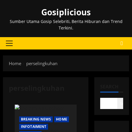
Skip
Gosiplicious
to
content
Sumber Utama Gosip Selebriti, Berita Hiburan dan Trend
Terkini.
Primary
Menu
Home
perselingkuhan
perselingkuhan
SEARCH
Search
BREAKING NEWS
HOME
INFOTAIMENT