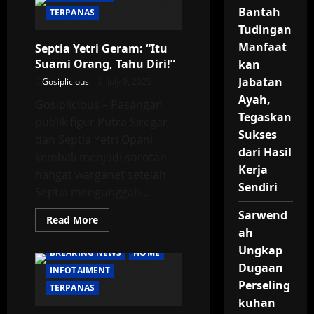
dan
Na Daehoon
Bantah
TERPANAS
Diterpa
Tudingan
Isu
Selingkuh:
Manfaat
Septia Yetri Geram: “Itu
Dampak,
Reaksi,
Suami Orang, Tahu Diri!”
kan
dan
Pelajaran
Jabatan
Gosiplicious
July 9, 2025
untuk
Keluarga
Ayah,
Gosiplicious – Pasangan
Influencer
Tegaskan
publik figur Putra Siregar
Sukses
dan Septia Yetri Opani
dari Hasil
kembali menjadi sorotan
Kerja
hangat warganet setelah
Sendiri
Septia mengunggah...
Sarwend
Read
Read More
more
ah
about
Septia
Ungkap
BREAKING NEWS
HOME
Yetri
Dugaan
Geram:
INFOTAIMENT
“Itu
Perseling
Suami
TERPANAS
Orang,
kuhan
Tahu