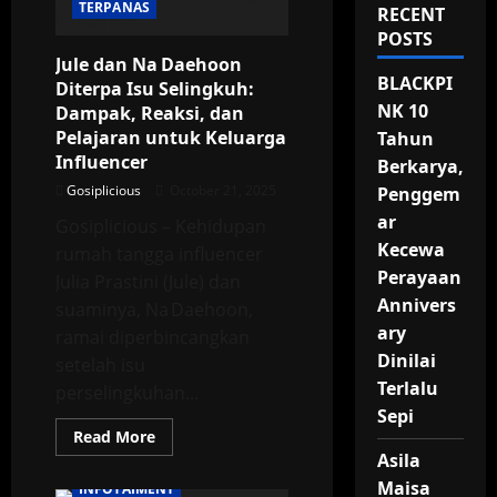
TERPANAS
RECENT
POSTS
Jule dan Na Daehoon
BLACKPI
Diterpa Isu Selingkuh:
NK 10
Dampak, Reaksi, dan
Pelajaran untuk Keluarga
Tahun
Influencer
Berkarya,
Gosiplicious
October 21, 2025
Penggem
ar
Gosiplicious – Kehidupan
Kecewa
rumah tangga influencer
Perayaan
Julia Prastini (Jule) dan
Annivers
suaminya, Na Daehoon,
ary
ramai diperbincangkan
Dinilai
setelah isu
Terlalu
perselingkuhan...
Sepi
Read
Read More
more
Asila
BREAKING NEWS
about
Jule
Maisa
INFOTAIMENT