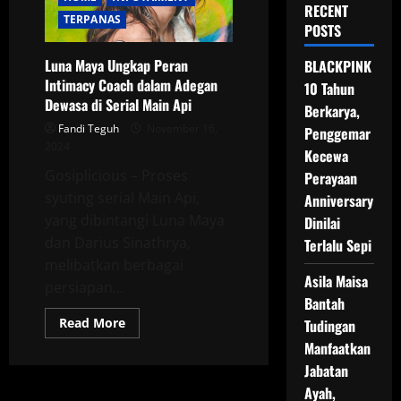
RECENT
TERPANAS
POSTS
Luna Maya Ungkap Peran
BLACKPINK
Intimacy Coach dalam Adegan
10 Tahun
Dewasa di Serial Main Api
Berkarya,
Fandi Teguh
November 16,
Penggemar
2024
Kecewa
Gosiplicious – Proses
Perayaan
syuting serial Main Api,
Anniversary
yang dibintangi Luna Maya
Dinilai
dan Darius Sinathrya,
Terlalu Sepi
melibatkan berbagai
Asila Maisa
persiapan...
Bantah
Read
Read More
Tudingan
more
Manfaatkan
about
Luna
Jabatan
Maya
Ungkap
Ayah,
Peran