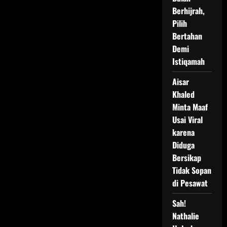
Berhijrah,
Pilih
Bertahan
Demi
Istiqamah
Aisar
Khaled
Minta Maaf
Usai Viral
karena
Diduga
Bersikap
Tidak Sopan
di Pesawat
Sah!
Nathalie