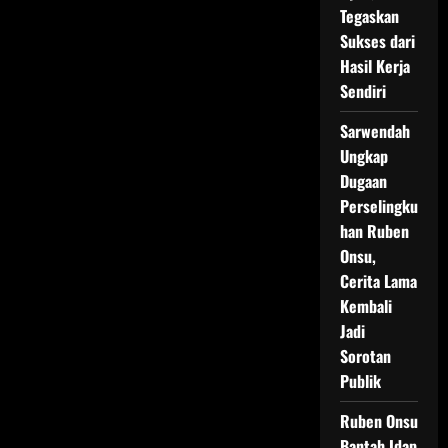
Intimacy
Tegaskan
Coach
dalam
Sukses dari
Adegan
Hasil Kerja
Dewasa
di
Sendiri
Serial
Main
Api
Sarwendah
Ungkap
Dugaan
Perselingku
han Ruben
Onsu,
Cerita Lama
Kembali
Jadi
Sorotan
Publik
Ruben Onsu
Bantah Idap