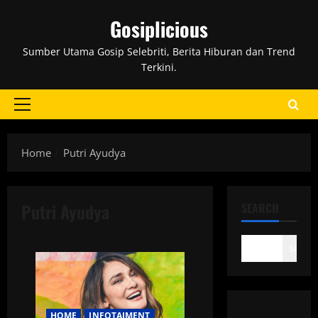
Skip
Gosiplicious
to
content
Sumber Utama Gosip Selebriti, Berita Hiburan dan Trend
Terkini.
Primary
Menu
Home
Putri Ayudya
Putri Ayudya
SEARCH
Search
HOME
INFOTAIMENT