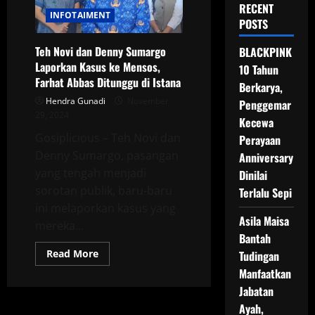
RECENT
INFOTAIMENT
POSTS
Teh Novi dan Denny Sumargo
BLACKPINK
Laporkan Kasus ke Mensos,
10 Tahun
Farhat Abbas Ditunggu di Istana
Berkarya,
Hendra Gunadi
November
Penggemar
29, 2024
Kecewa
Gosiplicious – Teh Novi dan
Perayaan
Denny Sumargo, pasangan
Anniversary
yang tengah menjadi
Dinilai
sorotan publik, baru-baru
Terlalu Sepi
ini melaporkan kasus yang
Asila Maisa
mereka...
Bantah
Read
Read More
Tudingan
more
Manfaatkan
about
Teh
Jabatan
Novi
dan
Ayah,
Denny