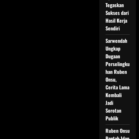
Sumargo
Tegaskan
Laporkan
Kasus
Sukses dari
ke
Hasil Kerja
Mensos,
Farhat
Sendiri
Abbas
Ditunggu
di
Sarwendah
Istana
Ungkap
Dugaan
Perselingku
han Ruben
Onsu,
Cerita Lama
Kembali
Jadi
Sorotan
Publik
Ruben Onsu
Bantah Idap