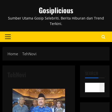
Skip
Gosiplicious
to
content
Sumber Utama Gosip Selebriti, Berita Hiburan dan Trend
Terkini.
Primary
Menu
Home
TehNovi
TehNovi
SEARCH
Search