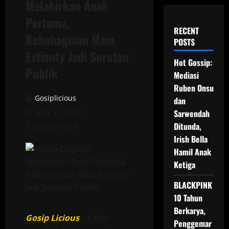
Melahirkan Anak
Pertama,
RECENT
Kebahagiaan Maia
POSTS
Estianty Jadi Sorotan
Hot Gossip:
Publik
Mediasi
Ruben Onsu
Gosiplicious
dan
May 11, 2026
Sarwendah
Ditunda,
5 minutes read
Irish Bella
Hamil Anak
Ketiga
BLACKPINK
10 Tahun
Berkarya,
Gosip Licious
– Kabar
Penggemar