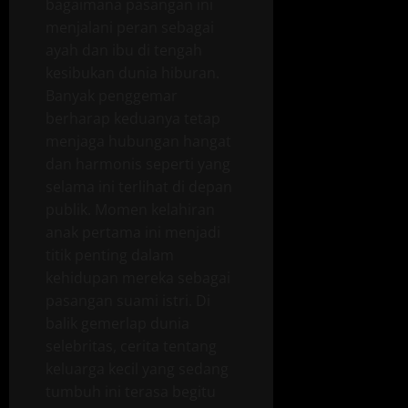
bagaimana pasangan ini
menjalani peran sebagai
ayah dan ibu di tengah
kesibukan dunia hiburan.
Banyak penggemar
berharap keduanya tetap
menjaga hubungan hangat
dan harmonis seperti yang
selama ini terlihat di depan
publik. Momen kelahiran
anak pertama ini menjadi
titik penting dalam
kehidupan mereka sebagai
pasangan suami istri. Di
balik gemerlap dunia
selebritas, cerita tentang
keluarga kecil yang sedang
tumbuh ini terasa begitu