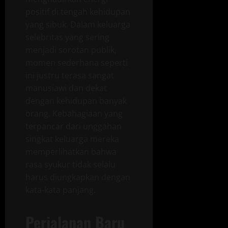
positif di tengah kehidupan
yang sibuk. Dalam keluarga
selebritas yang sering
menjadi sorotan publik,
momen sederhana seperti
ini justru terasa sangat
manusiawi dan dekat
dengan kehidupan banyak
orang. Kebahagiaan yang
terpancar dari unggahan
singkat keluarga mereka
memperlihatkan bahwa
rasa syukur tidak selalu
harus diungkapkan dengan
kata-kata panjang.
Perjalanan Baru