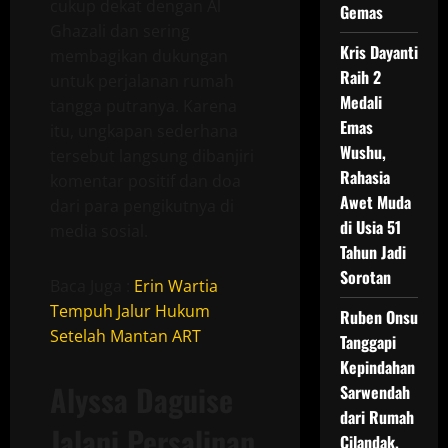
cukup dekat dengan Al
Gemas
Ghazali dan sering
Kris Dayanti
membagikan dukungan
Raih 2
untuk perjalanan rumah
Medali
tangga putranya. Karena
Emas
itu, ungkapan sederhana
Wushu,
tersebut langsung dibanjiri
Rahasia
komentar positif dan doa
Awet Muda
dari para pengikutnya di
di Usia 51
media sosial.
Tahun Jadi
Sorotan
Baca Juga :
Erin Wartia
Tempuh Jalur Hukum
Ruben Onsu
Setelah Mantan ART
Tanggapi
Kepindahan
Alyssa Daguise
Sarwendah
dari Rumah
Jalani Persalinan
Cilandak,