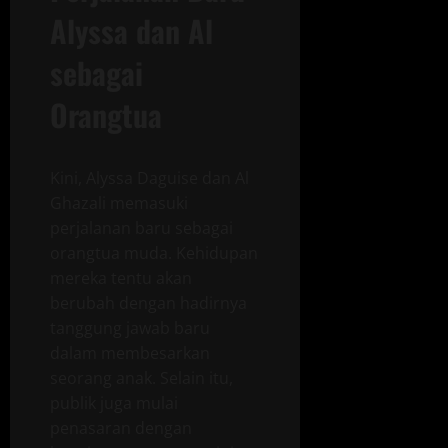
Alyssa dan Al
sebagai
Orangtua
Kini, Alyssa Daguise dan Al
Ghazali memasuki
perjalanan baru sebagai
orangtua muda. Kehidupan
mereka tentu akan
berubah dengan hadirnya
tanggung jawab baru
dalam membesarkan
seorang anak. Selain itu,
publik juga mulai
penasaran dengan