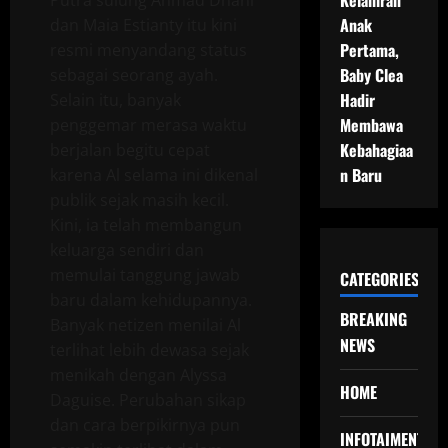
Kelahiran
Putra sulung Ahmad Dhani
Anak
dan Maia Estianty itu kini
Pertama,
resmi menyandang status
Baby Clea
sebagai seorang ayah.
Hadir
Selain itu, banyak
Membawa
penggemar merasa waktu
Kebahagiaa
berjalan begitu cepat
n Baru
karena Al selama ini dikenal
publik sejak masih kecil.
Kini, ia telah membangun
keluarga sendiri dan
memulai tanggung jawab
CATEGORIES
baru dalam kehidupannya.
BREAKING
Banyak netizen menilai Al
NEWS
terlihat lebih dewasa sejak
menikah dengan Alyssa
HOME
Daguise. Perubahan sikap
dan cara berpikirnya pun
INFOTAIMENT