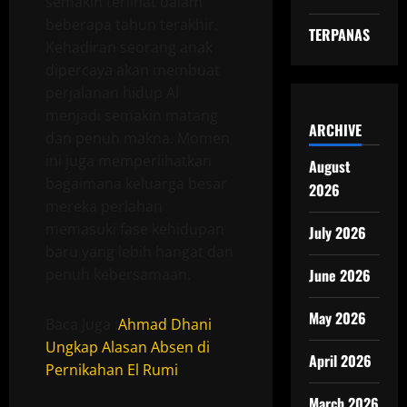
semakin terlihat dalam
beberapa tahun terakhir.
TERPANAS
Kehadiran seorang anak
dipercaya akan membuat
perjalanan hidup Al
menjadi semakin matang
ARCHIVE
dan penuh makna. Momen
ini juga memperlihatkan
August
bagaimana keluarga besar
2026
mereka perlahan
memasuki fase kehidupan
July 2026
baru yang lebih hangat dan
penuh kebersamaan.
June 2026
May 2026
Baca Juga :
Ahmad Dhani
Ungkap Alasan Absen di
April 2026
Pernikahan El Rumi
March 2026