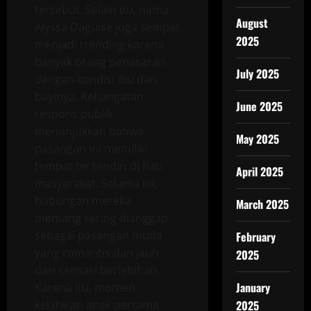
tersebut. Selain itu, nama
August
Alyssa Daguise juga sempat
2025
menjadi trending karena
banyak orang penasaran
July 2025
dengan kondisi ibu dan
bayinya. Kehangatan
June 2025
respons publik
menunjukkan bahwa
May 2025
pasangan ini memiliki
tempat tersendiri di hati
April 2025
masyarakat. Selama ini,
hubungan mereka
March 2025
memang sering dianggap
sebagai pasangan muda
February
yang romantis dan jauh
2025
dari sensasi berlebihan.
January
Karena itu, momen
kelahiran anak pertama
2025