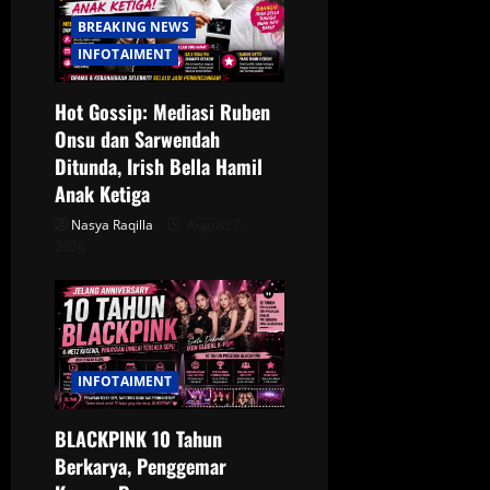
a
BREAKING NEWS
INFOTAIMENT
t
Hot Gossip: Mediasi Ruben
i
Onsu dan Sarwendah
o
Ditunda, Irish Bella Hamil
Anak Ketiga
n
Nasya Raqilla
August 7,
2026
INFOTAIMENT
BLACKPINK 10 Tahun
Berkarya, Penggemar