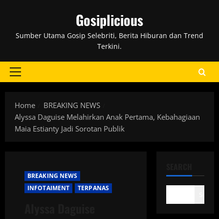
Skip
Gosiplicious
to
content
Sumber Utama Gosip Selebriti, Berita Hiburan dan Trend
Terkini.
Primary
Menu
Home
BREAKING NEWS
Alyssa Daguise Melahirkan Anak Pertama, Kebahagiaan
Maia Estianty Jadi Sorotan Publik
SEARCH
BREAKING NEWS
INFOTAIMENT
TERPANAS
Search
Alyssa Daguise