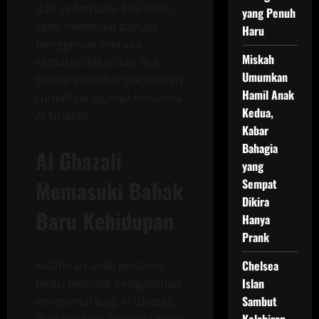
dan sederhana. Hal inilah
yang Penuh
yang membuat banyak
Haru
penggemar merasa
Miskah
semakin dekat dan ikut
Umumkan
bahagia melihat perjalanan
Hamil Anak
rumah tangganya bersama
Kedua,
Al Ghazali.
Kabar
Bahagia
Al Ghazali
yang
Memasuki Babak
Sempat
Dikira
Baru Kehidupan
Hanya
Prank
Chelsea
Kelahiran anak pertama
Islan
tentu menjadi pengalaman
Sambut
emosional bagi Al Ghazali.