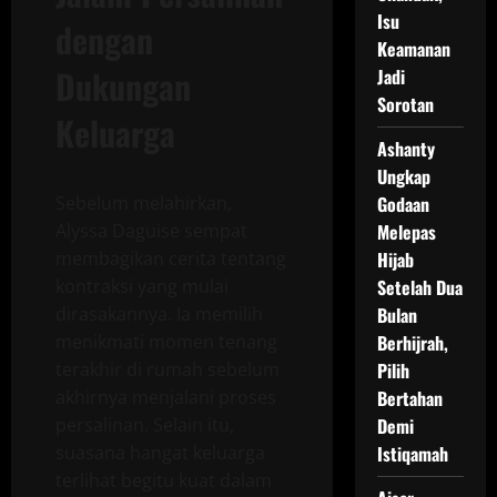
Isu
dengan
Keamanan
Dukungan
Jadi
Sorotan
Keluarga
Ashanty
Ungkap
Sebelum melahirkan,
Godaan
Alyssa Daguise sempat
Melepas
membagikan cerita tentang
Hijab
kontraksi yang mulai
Setelah Dua
dirasakannya. Ia memilih
Bulan
menikmati momen tenang
Berhijrah,
terakhir di rumah sebelum
Pilih
akhirnya menjalani proses
Bertahan
persalinan. Selain itu,
Demi
suasana hangat keluarga
Istiqamah
terlihat begitu kuat dalam