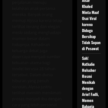
Aisar
perjalanan menuju
Khaled
kelahiran anak pertama
Minta Maaf
mereka. Banyak orang
Usai Viral
memuji Alyssa karena tetap
karena
terlihat tenang dan elegan
Diduga
meski sedang menghadapi
Bersikap
momen besar dalam
Tidak Sopan
hidupnya. Kehadiran
di Pesawat
keluarga dekat juga
dipercaya menjadi sumber
Sah!
kekuatan utama bagi
Nathalie
model berusia 28 tahun
Holscher
tersebut. Dalam dunia
Resmi
hiburan yang penuh
Menikah
sorotan, Alyssa justru
dengan
terlihat memilih menikmati
Arief Fadli,
proses menjadi ibu dengan
Momen
cara yang lebih personal
Bahagia