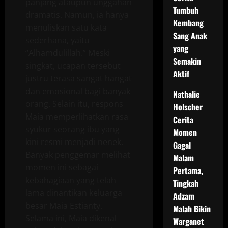
panjang ataupun unggahan
Tumbuh
dramatis. Namun, ia hanya
Kembang
menuliskan satu kata
Sang Anak
sederhana, yaitu
yang
“Alhamdulillah.” Meski
Semakin
singkat, ucapan tersebut
Aktif
justru terasa sangat hangat
dan emosional bagi banyak
Nathalie
orang. Selain itu, respons
Holscher
Maia memperlihatkan rasa
Cerita
syukur seorang ibu yang
Momen
kini resmi menjadi nenek.
Gagal
Banyak penggemar melihat
Malam
momen ini sebagai
Pertama,
kebahagiaan yang telah
Tingkah
lama dinantikan keluarga
Adzam
besar Maia Estianty.
Malah Bikin
Selama ini, Maia dikenal
Warganet