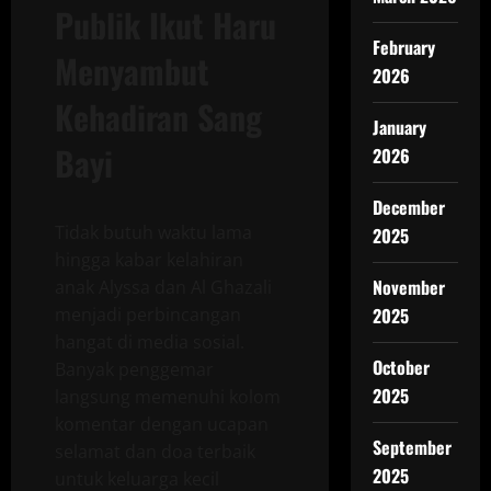
Publik Ikut Haru
February
Menyambut
2026
Kehadiran Sang
January
Bayi
2026
December
Tidak butuh waktu lama
2025
hingga kabar kelahiran
November
anak Alyssa dan Al Ghazali
menjadi perbincangan
2025
hangat di media sosial.
October
Banyak penggemar
2025
langsung memenuhi kolom
komentar dengan ucapan
September
selamat dan doa terbaik
2025
untuk keluarga kecil