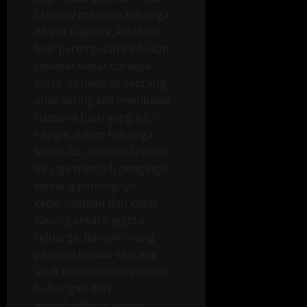
Estianty maupun keluarga
Alyssa Daguise, kelahiran
bayi perempuan ini bukan
sekadar kabar bahagia
biasa. Kehadiran seorang
anak sering kali membawa
suasana baru yang lebih
hangat dalam keluarga.
Selain itu, momen seperti
ini juga menjadi pengingat
tentang pentingnya
kebersamaan dan kasih
sayang antaranggota
keluarga. Banyak orang
percaya bahwa seorang
anak mampu mempererat
hubungan dan
menghadirkan energi