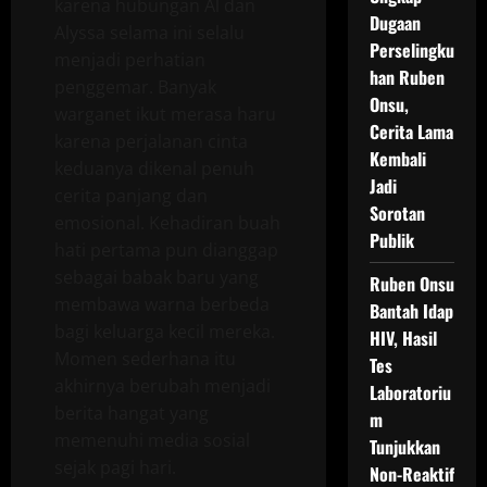
karena hubungan Al dan
Dugaan
Alyssa selama ini selalu
Perselingku
menjadi perhatian
han Ruben
penggemar. Banyak
Onsu,
warganet ikut merasa haru
Cerita Lama
karena perjalanan cinta
Kembali
keduanya dikenal penuh
Jadi
cerita panjang dan
Sorotan
emosional. Kehadiran buah
Publik
hati pertama pun dianggap
sebagai babak baru yang
Ruben Onsu
membawa warna berbeda
Bantah Idap
bagi keluarga kecil mereka.
HIV, Hasil
Momen sederhana itu
Tes
akhirnya berubah menjadi
Laboratoriu
berita hangat yang
m
memenuhi media sosial
Tunjukkan
sejak pagi hari.
Non-Reaktif