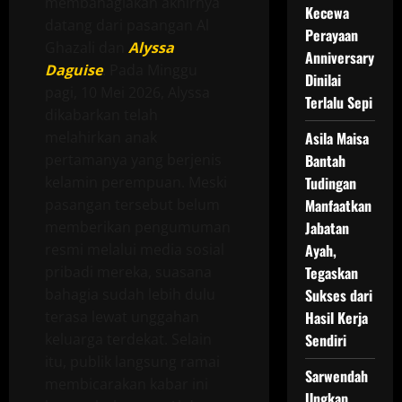
membahagiakan akhirnya
Kecewa
datang dari pasangan Al
Perayaan
Ghazali dan
Alyssa
Anniversary
Daguise
. Pada Minggu
Dinilai
pagi, 10 Mei 2026, Alyssa
Terlalu Sepi
dikabarkan telah
melahirkan anak
Asila Maisa
pertamanya yang berjenis
Bantah
kelamin perempuan. Meski
Tudingan
pasangan tersebut belum
Manfaatkan
memberikan pengumuman
Jabatan
resmi melalui media sosial
Ayah,
pribadi mereka, suasana
Tegaskan
bahagia sudah lebih dulu
Sukses dari
terasa lewat unggahan
Hasil Kerja
keluarga terdekat. Selain
Sendiri
itu, publik langsung ramai
Sarwendah
membicarakan kabar ini
Ungkap