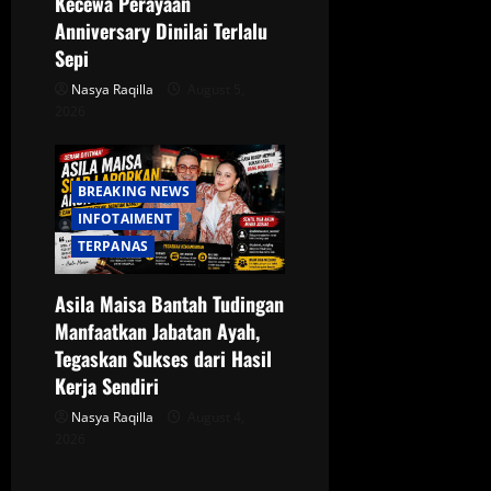
Kecewa Perayaan
Anniversary Dinilai Terlalu
Sepi
Nasya Raqilla
August 5,
2026
BREAKING NEWS
INFOTAIMENT
TERPANAS
Asila Maisa Bantah Tudingan
Manfaatkan Jabatan Ayah,
Tegaskan Sukses dari Hasil
Kerja Sendiri
Nasya Raqilla
August 4,
2026