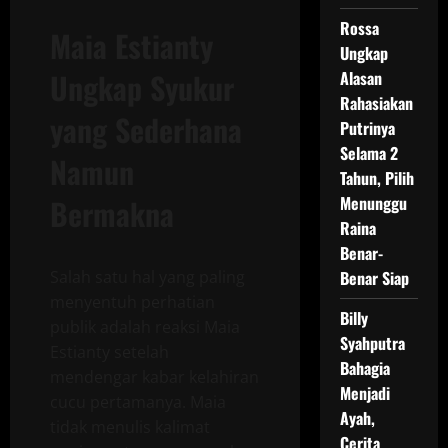
Rossa
Maia Estianty
Ungkap
Ungkap Syukur
Alasan
Rahasiakan
yang Sederhana
Putrinya
Selama 2
Namun
Tahun, Pilih
Bermakna
Menunggu
Raina
Benar-
Salah satu hal yang paling
Benar Siap
menyentuh perhatian
Billy
publik adalah reaksi Maia
Syahputra
Estianty setelah
Bahagia
mendengar kabar kelahiran
Menjadi
cucu pertamanya. Maia
Ayah,
tidak menulis kalimat
Cerita