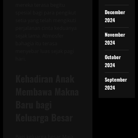
mereka terasa begitu
December
spesial bagi para pengikut
2024
setia yang telah mengikuti
perjalanan cinta keduanya
November
sejak lama. Atmosfer
2024
bahagia itu terasa
menyebar luas sejak pagi
October
hari.
2024
Kehadiran Anak
September
2024
Membawa Makna
Baru bagi
Keluarga Besar
Bagi keluarga besar Maia