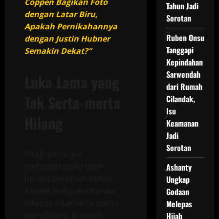
Coppen Bagikan Foto
Tahun Jadi
dengan Latar Biru,
Sorotan
Apakah Pernikahannya
Ruben Onsu
dengan Justin Hubner
Tanggapi
Semakin Dekat?”
Kepindahan
Sarwendah
Luka Lama yang
dari Rumah
Tak Serta-merta
Cilandak,
Isu
Hilang
Keamanan
Jadi
Sorotan
Meski peristiwa
menyakitkan itu telah
Ashanty
berlalu bertahun-tahun,
Ungkap
Aurelie mengakui bahwa
Godaan
lukanya tidak serta-merta
Melepas
menghilang. Ia masih
Hijab