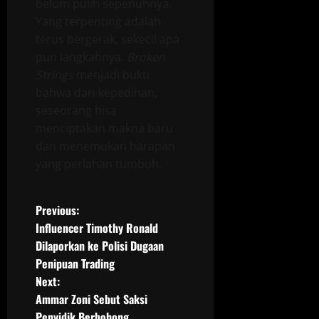
belum pulih sepenuhnya.
Yang terpenting adalah
terus bergerak, sekecil apa
pun langkahnya.
Broken
Strings
menjadi bukti
bahwa dari kepedihan,
seseorang bisa
menciptakan makna baru
dan menemukan harapan
yang perlahan tumbuh.
P
Previous:
Influencer Timothy Ronald
o
Dilaporkan ke Polisi Dugaan
Penipuan Trading
s
Next:
t
Ammar Zoni Sebut Saksi
Penyidik Berbohong,