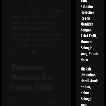
Sah!
penting bahwa luka batin
Nathalie
tidak selalu terlihat. Di balik
Holscher
senyum dan pencapaian,
Resmi
seseorang bisa saja masih
Menikah
berjuang secara diam-
dengan
diam. Kejujuran inilah yang
Arief Fadli,
membuat kisahnya terasa
Momen
dekat dan relevan bagi
Bahagia
banyak orang.
yang Penuh
Haru
Keberanian
Miskah
Membuka Diri
Umumkan
Hamil Anak
kepada Publik
Kedua,
Kabar
Bahagia
Keputusan Aurelie untuk
yang