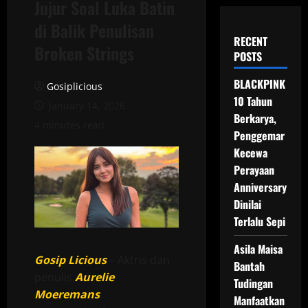
Jujur Soal Luka Batin
di Balik Penulisan
RECENT
Broken Strings
POSTS
BLACKPINK
Gosiplicious
10 Tahun
January 14, 2026
Berkarya,
4 minutes read
Penggemar
Kecewa
Perayaan
Anniversary
Dinilai
Terlalu Sepi
Asila Maisa
Gosip Licious
– Aktris dan
Bantah
penulis
Aurelie
Tudingan
Moeremans
Manfaatkan