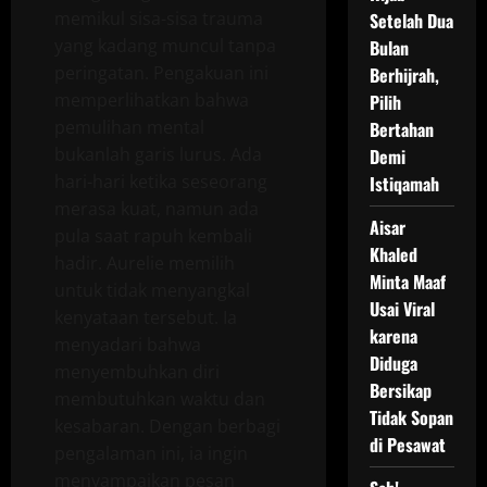
memikul sisa-sisa trauma
Setelah Dua
yang kadang muncul tanpa
Bulan
peringatan. Pengakuan ini
Berhijrah,
memperlihatkan bahwa
Pilih
pemulihan mental
Bertahan
bukanlah garis lurus. Ada
Demi
hari-hari ketika seseorang
Istiqamah
merasa kuat, namun ada
Aisar
pula saat rapuh kembali
Khaled
hadir. Aurelie memilih
Minta Maaf
untuk tidak menyangkal
Usai Viral
kenyataan tersebut. Ia
karena
menyadari bahwa
Diduga
menyembuhkan diri
Bersikap
membutuhkan waktu dan
Tidak Sopan
kesabaran. Dengan berbagi
di Pesawat
pengalaman ini, ia ingin
menyampaikan pesan