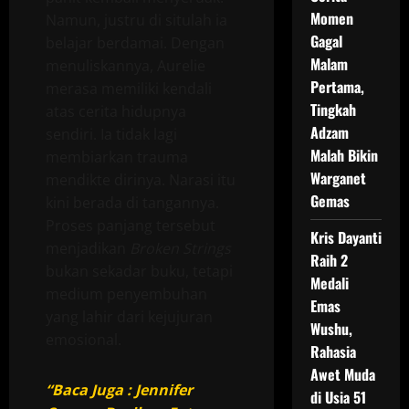
Momen
Namun, justru di situlah ia
Gagal
belajar berdamai. Dengan
Malam
menuliskannya, Aurelie
Pertama,
merasa memiliki kendali
Tingkah
atas cerita hidupnya
Adzam
sendiri. Ia tidak lagi
Malah Bikin
membiarkan trauma
Warganet
mendikte dirinya. Narasi itu
Gemas
kini berada di tangannya.
Proses panjang tersebut
Kris Dayanti
menjadikan
Broken Strings
Raih 2
bukan sekadar buku, tetapi
Medali
medium penyembuhan
Emas
yang lahir dari kejujuran
Wushu,
emosional.
Rahasia
Awet Muda
“Baca Juga : Jennifer
di Usia 51