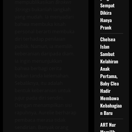
mempublikasikan
Broken
Sempat
Strings
bukanlah langkah
Dikira
yang mudah. Ia menyadari
Hanya
bahwa membuka kisah
Prank
personal berarti membuka
diri terhadap penilaian
Chelsea
publik. Namun, ia memilih
Islan
keberanian daripada diam.
Sambut
Ia ingin menunjukkan
Kelahiran
bahwa berbagi cerita
Anak
bukan tanda kelemahan.
Pertama,
Sebaliknya, itu adalah
Baby Clea
bentuk keberanian untuk
Hadir
jujur pada diri sendiri.
Membawa
Dengan menampilkan sisi
Kebahagiaa
rapuhnya, Aurelie berharap
n Baru
pembaca merasa tidak
ART Nur
sendirian. Banyak orang