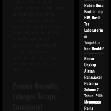
agar terdengar indah.
Ruben Onsu
Justru, ia memilih kejujuran
Bantah Idap
sebagai pijakan utama.
HIV, Hasil
Dalam setiap halaman,
Tes
Aurelie menuangkan emosi
Laboratoriu
yang belum sepenuhnya
m
reda. Dengan begitu,
Tunjukkan
Broken Strings
menjadi
Non-Reaktif
cermin dari proses
bertahan, bukan sekadar
Rossa
kisah kemenangan atas
Ungkap
masa lalu.
Alasan
Rahasiakan
Proses Menulis
Putrinya
Selama 2
sebagai Terapi
Tahun, Pilih
Menunggu
Emosional
Raina