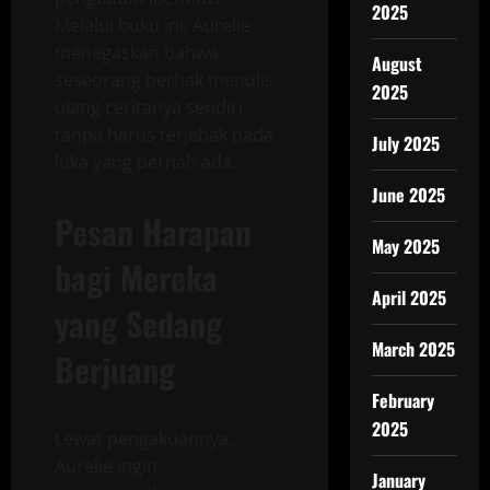
2025
Melalui buku ini, Aurelie
menegaskan bahwa
August
seseorang berhak menulis
2025
ulang ceritanya sendiri,
tanpa harus terjebak pada
July 2025
luka yang pernah ada.
June 2025
Pesan Harapan
May 2025
bagi Mereka
April 2025
yang Sedang
March 2025
Berjuang
February
2025
Lewat pengakuannya,
Aurelie ingin
January