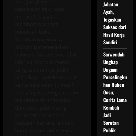
mengungkapkan
Jabatan
pengakuan jujur yang
Ayah,
menyentuh saat
Tegaskan
membahas proses
Sukses dari
penulisan buku
Hasil Kerja
memoarnya,
Broken
Sendiri
Strings
. Ia menegaskan
Sarwendah
bahwa buku tersebut tidak
Ungkap
lahir dari kondisi mental
Dugaan
yang sepenuhnya pulih.
Perselingku
Sebaliknya, Aurelie menulis
han Ruben
ketika luka batin itu masih
Onsu,
terasa nyata. Pengakuan ini
Cerita Lama
membuka sisi manusiawi
Kembali
dari sosok publik yang
Jadi
kerap terlihat kuat di
Sorotan
hadapan kamera. Ia tidak
Publik
berusaha memoles cerita