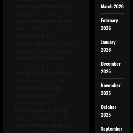
March 2026
sebelumnya terasa kacau.
Dengan menuliskannya, ia
February
seolah mengambil kembali
2026
kendali atas jalan hidupnya.
Trauma yang dulu
January
membungkam kini berubah
2026
menjadi suara. Proses ini
memberinya perspektif
December
baru tentang dirinya
2025
sendiri. Ia belajar melihat
masa lalu bukan sebagai
November
beban semata, tetapi
2025
sebagai bagian dari
perjalanan yang
October
membentuknya. Narasi
2025
yang ia bangun menjadi
sarana refleksi, sekaligus
September
penguatan identitas.