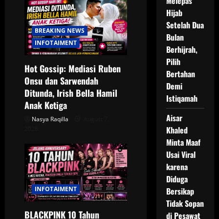
Melepas
Hijab
Setelah Dua
BREAKING NEWS
Bulan
INFOTAIMENT
Berhijrah,
Pilih
Hot Gossip: Mediasi Ruben
Bertahan
Onsu dan Sarwendah
Demi
Ditunda, Irish Bella Hamil
Istiqamah
Anak Ketiga
Aisar
Nasya Raqilla
August 7,
Khaled
2026
Minta Maaf
Usai Viral
karena
Diduga
INFOTAIMENT
Bersikap
Tidak Sopan
BLACKPINK 10 Tahun
di Pesawat