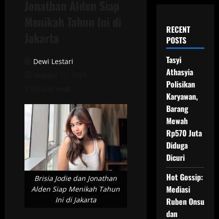
Jonathan Alden Siap
Menikah Tahun Ini di
RECENT
Jakarta
POSTS
Tasyi
Dewi Lestari
Athasyia
August 11, 2025
Polisikan
1 minute read
Karyawan,
Barang
Mewah
Rp570 Juta
Diduga
Dicuri
Hot Gossip:
Brisia Jodie dan Jonathan
Mediasi
Alden Siap Menikah Tahun
Ini di Jakarta
Ruben Onsu
dan