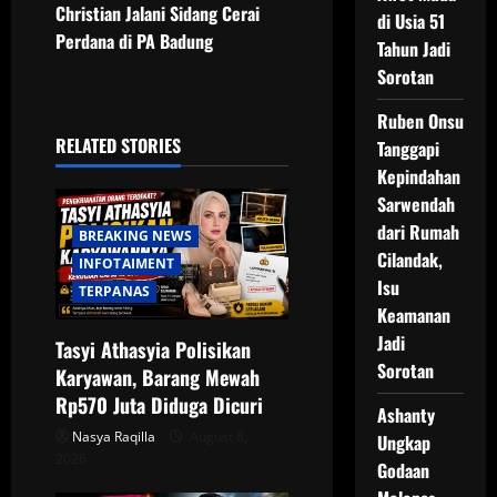
Christian Jalani Sidang Cerai
di Usia 51
n
Perdana di PA Badung
Tahun Jadi
a
Sorotan
Ruben Onsu
v
RELATED STORIES
Tanggapi
i
Kepindahan
Sarwendah
g
dari Rumah
BREAKING NEWS
Cilandak,
a
INFOTAIMENT
Isu
TERPANAS
t
Keamanan
Jadi
Tasyi Athasyia Polisikan
i
Sorotan
Karyawan, Barang Mewah
o
Rp570 Juta Diduga Dicuri
Ashanty
Nasya Raqilla
August 8,
Ungkap
n
2026
Godaan