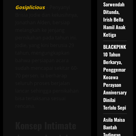
Sarwendah
Gosiplicious
– Penyanyi
Ditunda,
Brisia Jodie dan kekasihnya,
Irish Bella
Jonathan Alden, bersiap
Hamil Anak
melangkah ke jenjang
Ketiga
pernikahan pada tahun ini.
Jodie, yang kini berusia 29
BLACKPINK
tahun, mengungkapkan
10 Tahun
bahwa persiapan acara
Berkarya,
sudah mencapai sekitar 60-
Penggemar
70 persen. Ia berharap
Kecewa
seluruh proses berjalan
Perayaan
lancar sehingga pernikahan
Anniversary
bisa terlaksana sesuai
Dinilai
rencana.
Terlalu Sepi
Asila Maisa
Konsep Intimate
Bantah
Tudingan