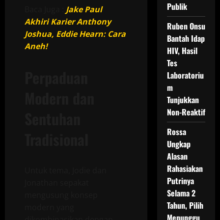
Publik
Baca Juga :
Jake Paul
Akhiri Karier Anthony
Ruben Onsu
Joshua, Eddie Hearn: Cara
Bantah Idap
Aneh!
HIV, Hasil
Tes
Perpaduan
Laboratoriu
m
Modern dan
Tunjukkan
Non-Reaktif
Sentuhan
Rossa
Tradisional
Ungkap
Alasan
Rahasiakan
Untuk tema, Jodie dan
Putrinya
Jonathan sepakat
Selama 2
mengusung konsep
Tahun, Pilih
modern yang
Menunggu
dikombinasikan dengan