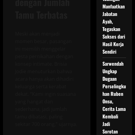
dengan Jumlah
Manfaatkan
Tamu Terbatas
Jabatan
Ayah,
Tegaskan
Meski akan menjadi
Sukses dari
momen besar, pasangan
Hasil Kerja
ini memilih menggelar
Sendiri
pesta pernikahan dengan
Sarwendah
konsep intimate. Brisia
Ungkap
Jodie menuturkan bahwa
Dugaan
acara hanya akan dihadiri
Perselingku
keluarga serta kerabat
han Ruben
dekat. “Kami ingin suasana
Onsu,
yang hangat dan
Cerita Lama
sederhana, jadi jumlah
Kembali
tamu dibatasi, paling
Jadi
sekitar 700 orang,” ujarnya.
Sorotan