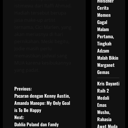
Holscher
istimewa dari Raffi Ahmad.
Cerita
Hadiah tersebut berupa
Momen
jasa make-up artist
Gagal
ternama, Cici Marlen, yang
Malam
akan meriasnya di hari
Pertama,
pernikahan. Meski begitu,
Tingkah
Jodie masih perlu
Adzam
memastikan jadwal sang
Malah Bikin
MUA karena kesibukannya
Warganet
yang padat.
Gemas
Kris Dayanti
P
Previous:
Raih 2
Pacaran dengan Kenny Austin,
Medali
o
Amanda Manopo: My Only Goal
Emas
is To Be Happy
s
Wushu,
Next:
Rahasia
t
Dahlia Poland dan Fandy
Awet Muda