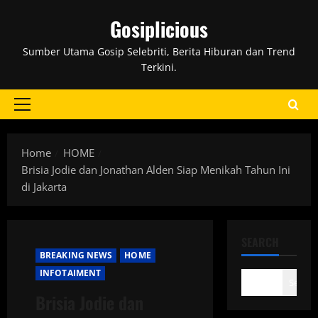
Skip
Gosiplicious
to
content
Sumber Utama Gosip Selebriti, Berita Hiburan dan Trend
Terkini.
Primary
Menu
Home
HOME
Brisia Jodie dan Jonathan Alden Siap Menikah Tahun Ini
di Jakarta
SEARCH
BREAKING NEWS
HOME
INFOTAIMENT
Search
Brisia Jodie dan