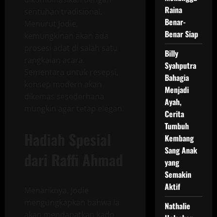
Raina
sentuhan tradisional.
Benar-
Menurut Jodie,
Benar Siap
kemungkinan akan ada
prosesi adat di salah satu
Billy
rangkaian acara.
Syahputra
Sementara untuk resepsi,
Bahagia
konsep modern akan
Menjadi
dikemas sesederhana
Ayah,
mungkin agar tetap elegan.
Cerita
Tumbuh
Hadiah Spesial
Kembang
Sang Anak
dari Raffi Ahmad
yang
Semakin
Aktif
Menariknya, Jodie
mengungkapkan bahwa ia
Nathalie
akan mendapatkan kado