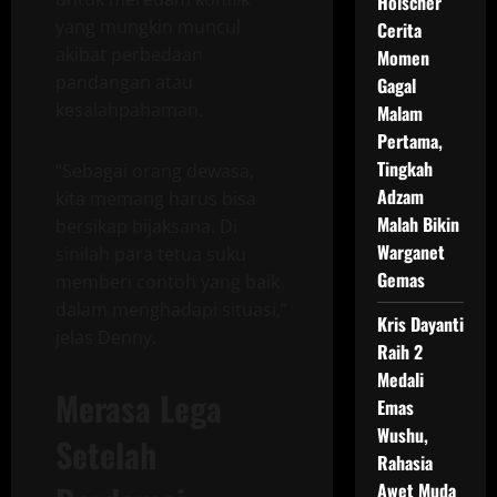
Holscher
yang mungkin muncul
Cerita
akibat perbedaan
Momen
pandangan atau
Gagal
kesalahpahaman.
Malam
Pertama,
Tingkah
“Sebagai orang dewasa,
Adzam
kita memang harus bisa
Malah Bikin
bersikap bijaksana. Di
Warganet
sinilah para tetua suku
Gemas
memberi contoh yang baik
dalam menghadapi situasi,”
Kris Dayanti
jelas Denny.
Raih 2
Medali
Merasa Lega
Emas
Wushu,
Setelah
Rahasia
Awet Muda