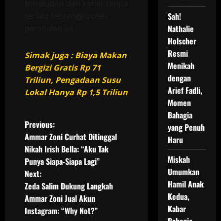
kehidupan dan karier tanpa
terlalu terganggu oleh
Sah!
persoalan ini.
Nathalie
Holscher
Resmi
Simak juga : Biaya Makan
Menikah
Bergizi Gratis Rp 71
dengan
Triliun, Pengadaan Susu
Arief Fadli,
Lokal Hanya Rp 1,5 Triliun
Momen
Bahagia
P
Previous:
yang Penuh
Ammar Zoni Curhat Ditinggal
Haru
o
Nikah Irish Bella: “Aku Tak
Miskah
Punya Siapa-Siapa Lagi”
s
Umumkan
Next:
Hamil Anak
t
Zeda Salim Dukung Langkah
Kedua,
Ammar Zoni Jual Akun
n
Kabar
Instagram: “Why Not?”