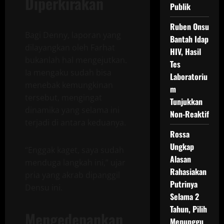
Diperkirakan
Publik
Ruben Onsu
Bagi Denny, laporan yang
Bantah Idap
dilayangkan oleh Farhat
HIV, Hasil
bukanlah hal mengejutkan.
Tes
Ia mengaku sudah bisa
Laboratoriu
menebak kemungkinan
m
tersebut, mengingat
Tunjukkan
dinamika yang selama ini
Non-Reaktif
terjadi di antara keduanya.
Rossa
Ungkap
“Enggak kaget, saya sudah
Alasan
menduga langkah ini,” ujar
Rahasiakan
pria yang akrab dipanggil
Putrinya
Densu ini.
Selama 2
Tahun, Pilih
Mengedepankan
Menunggu