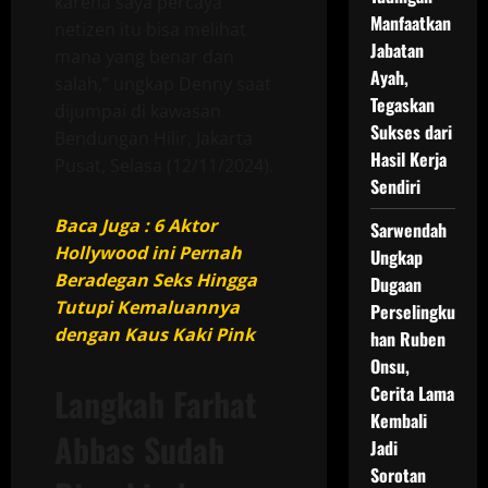
karena saya percaya
Manfaatkan
netizen itu bisa melihat
Jabatan
mana yang benar dan
Ayah,
salah,” ungkap Denny saat
Tegaskan
dijumpai di kawasan
Sukses dari
Bendungan Hilir, Jakarta
Hasil Kerja
Pusat, Selasa (12/11/2024).
Sendiri
Baca Juga : 6 Aktor
Sarwendah
Hollywood ini Pernah
Ungkap
Beradegan Seks Hingga
Dugaan
Tutupi Kemaluannya
Perselingku
dengan Kaus Kaki Pink
han Ruben
Onsu,
Langkah Farhat
Cerita Lama
Kembali
Abbas Sudah
Jadi
Sorotan