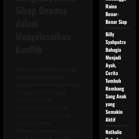
Raina
Sikap Dewasa
Benar-
dalam
Benar Siap
Menyelesaikan
Billy
Syahputra
Konflik
Bahagia
Menjadi
Ayah,
Denny juga menyinggung
Cerita
pentingnya bersikap
Tumbuh
dewasa dalam menghadapi
Kembang
isu yang berkembang,
Sang Anak
terutama ketika
yang
menyangkut kelompok
Semakin
masyarakat tertentu. Ia
Aktif
percaya bahwa
kedewasaan menjadi kunci
Nathalie
untuk meredam konflik