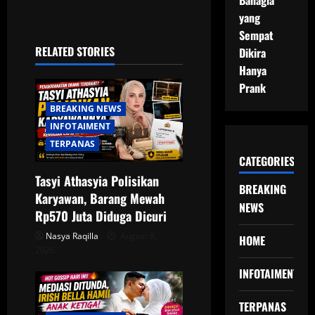
Bahagia
a
yang
Sempat
v
RELATED STORIES
Dikira
i
Hanya
Prank
g
BREAKING NEWS
a
INFOTAIMENT
TERPANAS
t
CATEGORIES
Tasyi Athasyia Polisikan
i
BREAKING
Karyawan, Barang Mewah
NEWS
o
Rp570 Juta Diduga Dicuri
Nasya Raqilla
August 8,
HOME
n
2026
INFOTAIMENT
TERPANAS