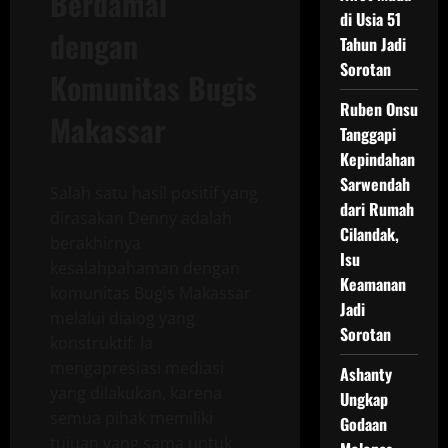
Berdamai
di Usia 51
dengan
Tahun Jadi
Sorotan
Komunitas Bugis
Ruben Onsu
Makassar
Tanggapi
Kepindahan
Sarwendah
Salah satu hasil positif yang
dari Rumah
dirasakan Denny adalah
Cilandak,
berakhirnya
Isu
kesalahpahaman dengan
Keamanan
komunitas Bugis Makassar
Jadi
melalui dialog yang
Sorotan
konstruktif. Ia
mengapresiasi mediasi
Ashanty
yang dilakukan, karena
Ungkap
semua pihak memiliki
Godaan
tujuan yang sama untuk