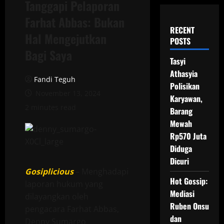
Tanggapi Pelaporan
Farhat Abbas: Bukan
RECENT
Hal Mengejutkan
POSTS
Bagi Saya
Tasyi
Athasyia
Fandi Teguh
Polisikan
November 13, 2024
Karyawan,
2 minutes read
Barang
Mewah
Rp570 Juta
Diduga
Dicuri
Gosiplicious
– Menghadapi
Hot Gossip:
laporan hukum yang
Mediasi
dilayangkan oleh
Ruben Onsu
pengacara Farhat Abbas,
dan
Denny Sumargo