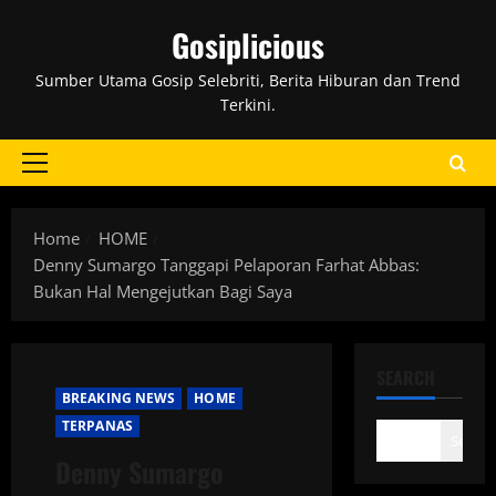
Skip
Gosiplicious
to
content
Sumber Utama Gosip Selebriti, Berita Hiburan dan Trend
Terkini.
Primary
Menu
Home
HOME
Denny Sumargo Tanggapi Pelaporan Farhat Abbas:
Bukan Hal Mengejutkan Bagi Saya
SEARCH
BREAKING NEWS
HOME
TERPANAS
Search
Denny Sumargo