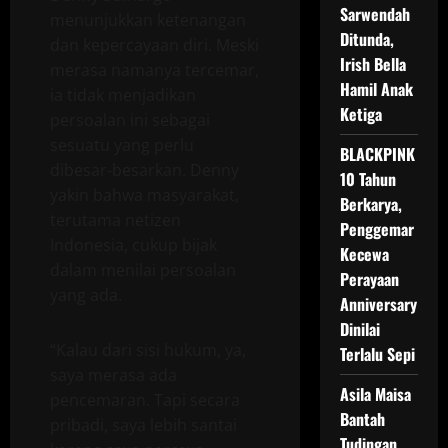
Sarwendah
menunjukkan ketenangan
Ditunda,
dan kepercayaan diri. Meski
Irish Bella
merasa namanya tercemar,
Hamil Anak
ia tidak menjadikan
Ketiga
persoalan ini sebagai
sesuatu yang perlu
BLACKPINK
dibesar-besarkan. Denny
10 Tahun
yakin bahwa masyarakat,
Berkarya,
terutama netizen
Penggemar
Indonesia, cukup bijak
Kecewa
dalam menilai persoalan
Perayaan
yang ada.
Anniversary
Dinilai
“Kalau dari sisi hukum, ya,
Terlalu Sepi
saya merasa ada
Asila Maisa
pencemaran. Tapi secara
Bantah
pribadi, saya lebih santai
Tudingan