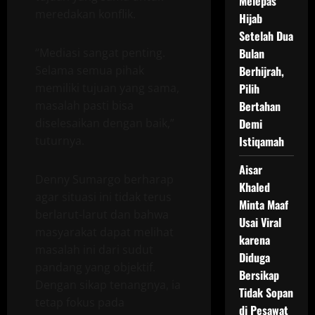
Melepas
meredakan konflik.
Hijab
Setelah Dua
“Mediasi sangat penting.
Bulan
Selama semua pihak
Berhijrah,
memiliki tujuan yang sama,
Pilih
masalah pasti bisa
Bertahan
diselesaikan dengan baik,”
Demi
tuturnya.
Istiqamah
Aisar
Denny Sumargo berharap
Khaled
agar situasi ini tidak terus
Minta Maaf
berlarut-larut dan bahwa
Usai Viral
masyarakat dapat melihat
karena
masalah ini dari sudut
Diduga
pandang yang objektif.
Bersikap
Dengan sikap tenangnya, ia
Tidak Sopan
tetap fokus pada
di Pesawat