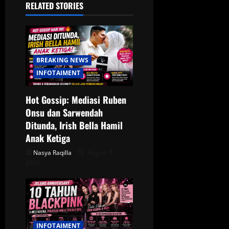
RELATED STORIES
g
a
t
BREAKING NEWS
INFOTAIMENT
i
o
Hot Gossip: Mediasi Ruben
Onsu dan Sarwendah
n
Ditunda, Irish Bella Hamil
Anak Ketiga
Nasya Raqilla
August 7,
2026
INFOTAIMENT