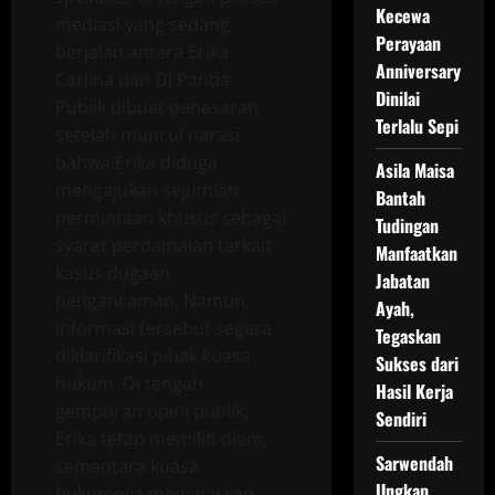
Kecewa
mediasi yang sedang
Perayaan
berjalan antara Erika
Anniversary
Carlina dan DJ Panda.
Dinilai
Publik dibuat penasaran
Terlalu Sepi
setelah muncul narasi
bahwa Erika diduga
Asila Maisa
mengajukan sejumlah
Bantah
permintaan khusus sebagai
Tudingan
syarat perdamaian terkait
Manfaatkan
kasus dugaan
Jabatan
pengancaman. Namun,
Ayah,
informasi tersebut segera
Tegaskan
diklarifikasi pihak kuasa
Sukses dari
hukum. Di tengah
Hasil Kerja
gempuran opini publik,
Sendiri
Erika tetap memilih diam,
Sarwendah
sementara kuasa
Ungkap
hukumnya menegaskan