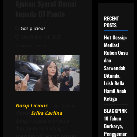
Ajukan Syarat Damai
kepada DJ Panda
RECENT
POSTS
Gosiplicious
Hot Gossip:
November 14, 2025
Mediasi
4 minutes read
Ruben Onsu
dan
Sarwendah
Ditunda,
Irish Bella
Hamil Anak
Ketiga
Gosip Licious
– Isu
syarat
BLACKPINK
damai
Erika Carlina
10 Tahun
dengan cepat menyebar
Berkarya,
dan memicu berbagai
Penggemar
spekulasi di tengah proses