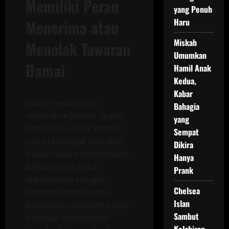
Memiliki Peran
yang Penuh
Menerima atau
Haru
Miskah
Menolak Tawaran
Umumkan
Damai
Hamil Anak
Kedua,
Kabar
Dalam mekanisme
Bahagia
restorative justice,
syarat
yang
damai Erika
tidak pernah
Sempat
muncul sebagai tuntutan.
Dikira
Kuasa hukum menjelaskan
Hanya
bahwa posisi Erika
Prank
sepenuhnya sebagai
Chelsea
penerima penawaran.
Islan
Keputusan menerima atau
Sambut
menolak sepenuhnya