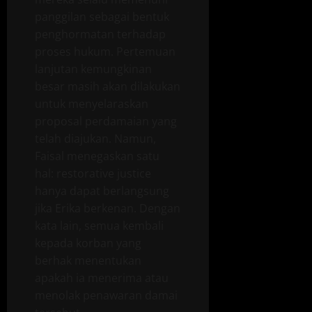
panggilan sebagai bentuk
penghormatan terhadap
proses hukum. Pertemuan
lanjutan kemungkinan
besar masih akan dilakukan
untuk menyelaraskan
proposal perdamaian yang
telah diajukan. Namun,
Faisal menegaskan satu
hal: restorative justice
hanya dapat berlangsung
jika Erika berkenan. Dengan
kata lain, semua kembali
kepada korban yang
berhak menentukan
apakah ia menerima atau
menolak penawaran damai