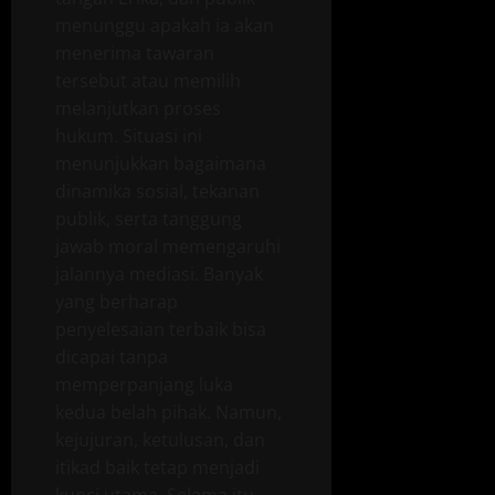
menunggu apakah ia akan
menerima tawaran
tersebut atau memilih
melanjutkan proses
hukum. Situasi ini
menunjukkan bagaimana
dinamika sosial, tekanan
publik, serta tanggung
jawab moral memengaruhi
jalannya mediasi. Banyak
yang berharap
penyelesaian terbaik bisa
dicapai tanpa
memperpanjang luka
kedua belah pihak. Namun,
kejujuran, ketulusan, dan
itikad baik tetap menjadi
kunci utama. Selama itu