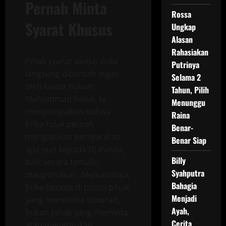
Pernah Minta
Rossa
Syarat Khusus
Ungkap
Alasan
Rahasiakan
Pihak
syarat damai Erika
Putrinya
langsung dibantah tegas
Selama 2
oleh kuasa hukum,
Tahun, Pilih
Mohammad Faisal. Ia
Menunggu
menyampaikan bahwa
Raina
Erika tidak pernah
Benar-
mengajukan persyaratan
Benar Siap
apa pun kepada DJ Panda,
Billy
baik secara tertulis
Syahputra
maupun lisan. Menurutnya,
Bahagia
Erika berada di posisi pihak
Menjadi
yang menerima tawaran,
Ayah,
bukan pihak yang meminta
Cerita
atau menentukan