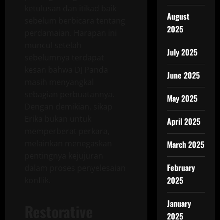
ketulusan dan itikad baik
August
sebelum berbicara tentang
2025
perdamaian. Harapan ini
muncul setelah
July 2025
sebelumnya terdapat
kesan bahwa DJ Panda
June 2025
masih menyangkal
sebagian perbuatannya.
May 2025
Dengan demikian, sikap
Erika bukan untuk
April 2025
memperberat perkara,
melainkan menegaskan
March 2025
pentingnya kejujuran
February
dalam proses penyelesaian
2025
konflik.
January
Restorative
2025