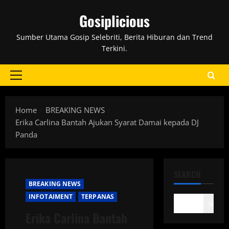
Skip
Gosiplicious
to
content
Sumber Utama Gosip Selebriti, Berita Hiburan dan Trend
Terkini.
Primary
Menu
Home
BREAKING NEWS
Erika Carlina Bantah Ajukan Syarat Damai kepada DJ
Panda
SEARCH
BREAKING NEWS
INFOTAIMENT
TERPANAS
Search
Erika Carlina Bantah