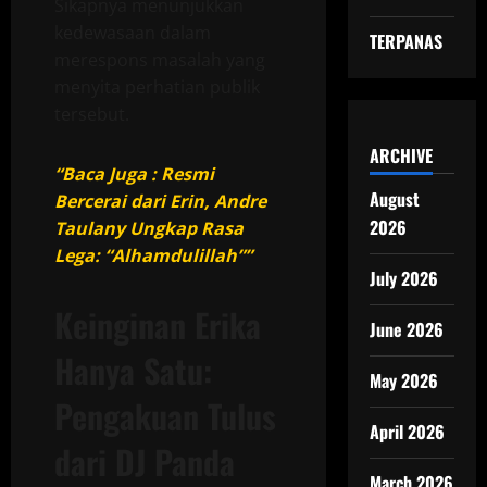
Sikapnya menunjukkan
kedewasaan dalam
TERPANAS
merespons masalah yang
menyita perhatian publik
tersebut.
ARCHIVE
“Baca Juga : Resmi
August
Bercerai dari Erin, Andre
2026
Taulany Ungkap Rasa
Lega: “Alhamdulillah””
July 2026
Keinginan Erika
June 2026
Hanya Satu:
May 2026
Pengakuan Tulus
April 2026
dari DJ Panda
March 2026