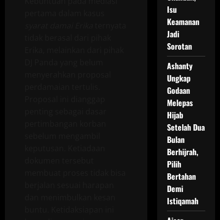
Kebuntuan pada mediasi
Isu
pertama dalam kasus
Keamanan
syarat damai Erika
ternyata
Jadi
tidak berasal dari pihak
Sorotan
Erika, melainkan dari pihak
DJ Panda yang belum
Ashanty
menyerahkan proposal
Ungkap
perdamaian tertulis.
Godaan
Proposal ini dianggap
Melepas
penting sebagai dasar
Hijab
pertimbangan korban
Setelah Dua
sebelum mengambil
Bulan
keputusan. Ketiadaan
Berhijrah,
dokumen tersebut
Pilih
membuat proses tidak bisa
Bertahan
berjalan sesuai harapan
Demi
dan menimbulkan kesan
Istiqamah
buntu. Ketidaksiapan ini