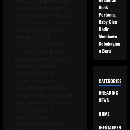
Kelahiran
berada di tangan korban,
Anak
sementara perumusan
Pertama,
proposal adalah kewajiban
Baby Clea
terlapor sebagai pihak yang
Hadir
meminta damai. Dengan
Membawa
demikian, publik
Kebahagiaa
diharapkan tidak terburu-
n Baru
buru menyimpulkan bahwa
Erika memberikan syarat
tertentu. Erika saat ini
masih mempelajari
proposal yang baru
CATEGORIES
diserahkan pada mediasi
BREAKING
kedua. Proses ini dilakukan
NEWS
dengan hati-hati karena
menyangkut perasaan,
HOME
harga diri, serta
pertimbangan hukum.
INFOTAIMENT