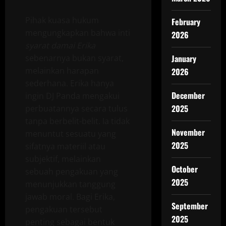
Pihak kuasa hukum
February
mengungkapkan bahwa inti
2026
syarat damai Erika
sebenarnya bukan syarat,
January
melainkan harapan
2026
sederhana. Erika hanya
December
ingin DJ Panda mengakui
2025
perbuatannya secara tulus
tanpa berbelit-belit. Ia tidak
November
menuntut sesuatu yang
2025
sifatnya materiil atau
subjektif, melainkan
October
sebuah pengakuan yang
2025
menunjukkan tanggung
jawab moral. Bagi Erika,
September
pengakuan tersebut
2025
penting sebagai bentuk