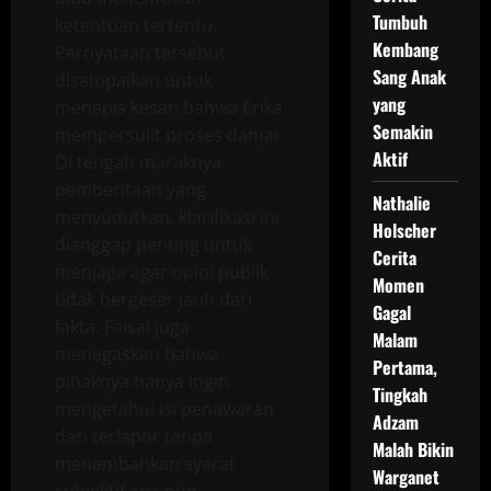
Tumbuh
ketentuan tertentu.
Kembang
Pernyataan tersebut
Sang Anak
disampaikan untuk
yang
menepis kesan bahwa Erika
Semakin
mempersulit proses damai.
Aktif
Di tengah maraknya
pemberitaan yang
Nathalie
menyudutkan, klarifikasi ini
Holscher
dianggap penting untuk
Cerita
menjaga agar opini publik
Momen
tidak bergeser jauh dari
Gagal
fakta. Faisal juga
Malam
menegaskan bahwa
Pertama,
pihaknya hanya ingin
Tingkah
mengetahui isi penawaran
Adzam
dari terlapor tanpa
Malah Bikin
menambahkan syarat
Warganet
subjektif apa pun.