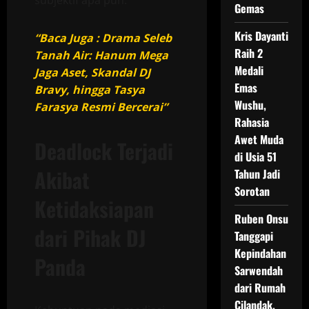
Gemas
Kris Dayanti
“Baca Juga : Drama Seleb
Raih 2
Tanah Air: Hanum Mega
Medali
Jaga Aset, Skandal DJ
Emas
Bravy, hingga Tasya
Wushu,
Farasya Resmi Bercerai”
Rahasia
Awet Muda
Deadlock Terjadi
di Usia 51
Akibat
Tahun Jadi
Sorotan
Ketidaksiapan
Ruben Onsu
dari Pihak DJ
Tanggapi
Kepindahan
Panda
Sarwendah
dari Rumah
Cilandak,