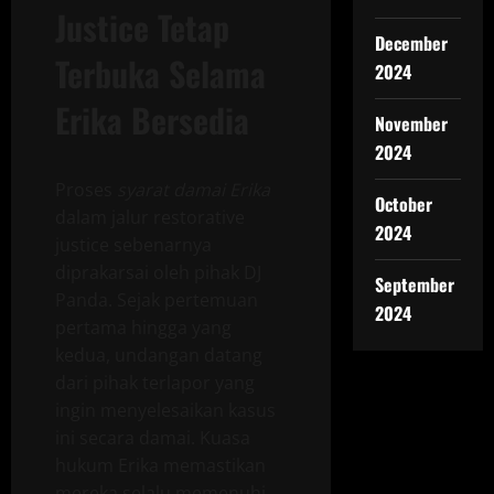
Justice Tetap
December
Terbuka Selama
2024
Erika Bersedia
November
2024
Proses
syarat damai Erika
October
dalam jalur restorative
2024
justice sebenarnya
diprakarsai oleh pihak DJ
September
Panda. Sejak pertemuan
2024
pertama hingga yang
kedua, undangan datang
dari pihak terlapor yang
ingin menyelesaikan kasus
ini secara damai. Kuasa
hukum Erika memastikan
mereka selalu memenuhi