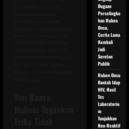
Dugaan
bahwa kliennya justru
Perselingku
berada pada posisi
han Ruben
penerima penawaran.
Onsu,
Situasi ini memperlihatkan
Cerita Lama
betapa rentannya proses
Kembali
mediasi ketika diselimuti
Jadi
tekanan sosial, opini liar,
Sorotan
serta tuntutan publik yang
Publik
sering kali tidak sejalan
dengan fakta hukum yang
Ruben Onsu
sebenarnya.
Bantah Idap
HIV, Hasil
Tim Kuasa
Tes
Laboratoriu
Hukum Tegaskan
m
Erika Tidak
Tunjukkan
Non-Reaktif