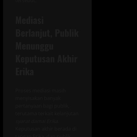
tersebut.
Mediasi
Berlanjut, Publik
Menunggu
Keputusan Akhir
Erika
Proses mediasi masih
menyisakan banyak
pertanyaan bagi publik,
terutama terkait kelanjutan
syarat damai Erika
.
Keputusan akhir berada di
tangan Erika, dan publik