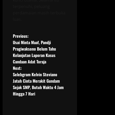
terpenuhi, peluang
perdamaian masih terbuka
luas.
P
Previous:
Usai Minta Maaf, Pandji
o
Pragiwaksono Belum Tahu
Kelanjutan Laporan Kasus
s
Candaan Adat Toraja
t
Next:
Selebgram Kelvin Steviano
n
Jatuh Cinta Merakit Gundam
Sejak SMP, Butuh Waktu 4 Jam
a
Hingga 7 Hari
v
i