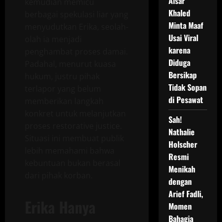
Aisar
kemudian memicu
Khaled
berbagai spekulasi liar yang
Minta Maaf
menyudutkan Erika, seolah-
Usai Viral
olah ia menjadi
karena
penghambat proses damai.
Diduga
Padahal, menurut kuasa
Bersikap
hukum, justru pihak
Tidak Sopan
terlapor yang belum
di Pesawat
memberikan langkah
konkret untuk melanjutkan
Sah!
proses restorative justice.
Nathalie
Situasi ini membuat publik
Holscher
lebih memahami bahwa
Resmi
kebuntuan bukan berasal
Menikah
dari pihak korban.
dengan
Arief Fadli,
Erika Hanya
Momen
Bahagia