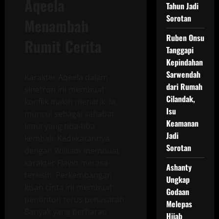
Aqeela
Tahun Jadi
Sorotan
Menambah
Ruben Onsu
Rumit Cerita
Tanggapi
Kepindahan
Sarwendah
Karakter Aqeela dalam
dari Rumah
sinetron ini membuat
Cilandak,
konflik makin menarik. Ia
Isu
muncul sebagai sahabat
Keamanan
lama yang tiba-tiba
Jadi
kembali. Kedekatannya
Sorotan
dengan William membuat
karakter Flavio merasa
Ashanty
tersisih. Perkembangan
Ungkap
kisah cinta ini membuat
Godaan
penonton terus penasaran.
Melepas
Banyak yang berharap
Hijab