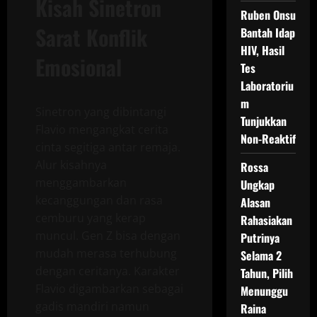
Kisah Sinetron
Ruben Onsu
Sarat Konflik
Bantah Idap
HIV, Hasil
Emosional
Tes
Laboratoriu
m
Sinetron yang dibintangi
Tunjukkan
Flavio mengangkat cerita
Non-Reaktif
cinta segitiga antar remaja.
Alur kisahnya
Rossa
menggambarkan
Ungkap
kecanggungan dan rasa
Alasan
cemburu yang kerap
Rahasiakan
muncul. Gen Z bisa dengan
Putrinya
mudah merasa terhubung
Selama 2
dengan ceritanya. Karakter
Tahun, Pilih
Flavio digambarkan sebagai
Menunggu
gadis mandiri namun
Raina