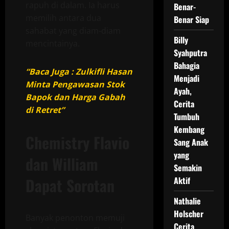
rapuh di dalam. Ia harus
Benar-
memilih antara dua
Benar Siap
sahabat yang diam-diam
Billy
mencintainya.
Syahputra
Bahagia
“Baca Juga : Zulkifli Hasan
Menjadi
Minta Pengawasan Stok
Ayah,
Bapok dan Harga Gabah
Cerita
di Retret”
Tumbuh
Kembang
Chemistry Flavio
Sang Anak
yang
dan William
Semakin
Dapat Sorotan
Aktif
Nathalie
Holscher
Banyak penonton memuji
Cerita