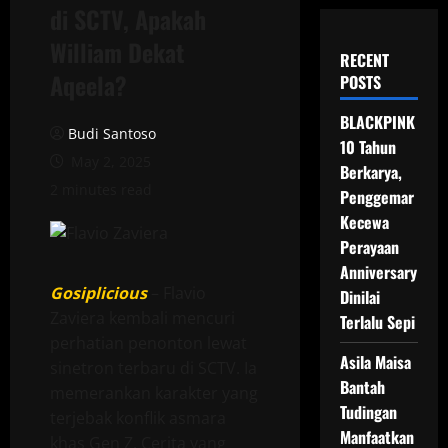
di SCTV, Apakah
William Dekat
RECENT
Aqeela?
POSTS
BLACKPINK
Budi Santoso
10 Tahun
May 2, 2025
Berkarya,
2 minutes read
Penggemar
Kecewa
Perayaan
Anniversary
Gosiplicious
– Flavio
Dinilai
Zaviera kembali mencuri
Terlalu Sepi
perhatian penonton lewat
Asila Maisa
sinetron terbaru di SCTV. Ia
Bantah
memerankan karakter yang
Tudingan
terjebak konflik asmara
Manfaatkan
khas Gen Z. Cerita yang