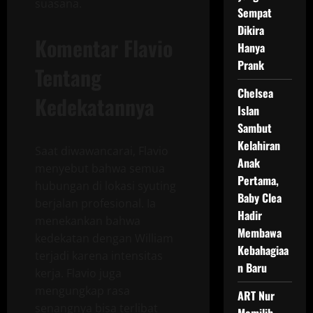
suasana.
Sempat
Dikira
Komentar Flavio
Hanya
Prank
Tentang
Chelsea
Kedekatannya
Islan
Sambut
Kelahiran
Saat diwawancarai, Flavio
Anak
menyebut bahwa semua
Pertama,
hubungan di lokasi syuting
Baby Clea
berjalan profesional. Ia
Hadir
menekankan bahwa
Membawa
kedekatan dengan William
Kebahagiaa
terjadi karena intensitas
n Baru
kerja. Flavio juga
mengungkap rasa
ART Nur
senangnya bisa terlibat