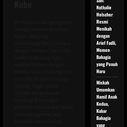
Sah!
Kubu
Nathalie
Holscher
Resmi
Di media sosial, penggemar
Menikah
terbagi menjadi dua kubu
dengan
besar. Ada yang
Arief Fadli,
mendukung Flavio Zaviera
Momen
dengan William. Tapi tidak
Bahagia
sedikit pula yang ingin
yang Penuh
melihat William dengan
Haru
Aqeela. Kedua pasangan ini
memiliki fanbase masing-
Miskah
masing. Tagar nama
Umumkan
mereka kerap masuk
Hamil Anak
trending di berbagai
Kedua,
platform. Diskusi dan debat
Kabar
antar penggemar pun
Bahagia
semakin memanaskan
yang