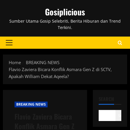
Skip
Gosiplicious
to
content
Sumber Utama Gosip Selebriti, Berita Hiburan dan Trend
Terkini.
Primary
Menu
Home
BREAKING NEWS
Flavio Zaviera Bicara Konflik Asmara Gen Z di SCTV,
Apakah William Dekat Aqeela?
SEARCH
BREAKING NEWS
Flavio Zaviera Bicara
Search
Konflik Asmara Gen Z