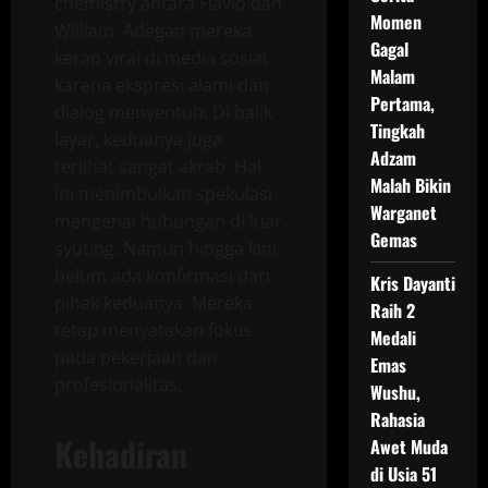
chemistry antara Flavio dan
Momen
William. Adegan mereka
Gagal
kerap viral di media sosial
Malam
karena ekspresi alami dan
Pertama,
dialog menyentuh. Di balik
Tingkah
layar, keduanya juga
Adzam
terlihat sangat akrab. Hal
Malah Bikin
ini menimbulkan spekulasi
Warganet
mengenai hubungan di luar
Gemas
syuting. Namun hingga kini,
belum ada konfirmasi dari
Kris Dayanti
pihak keduanya. Mereka
Raih 2
tetap menyatakan fokus
Medali
pada pekerjaan dan
Emas
profesionalitas.
Wushu,
Rahasia
Kehadiran
Awet Muda
di Usia 51