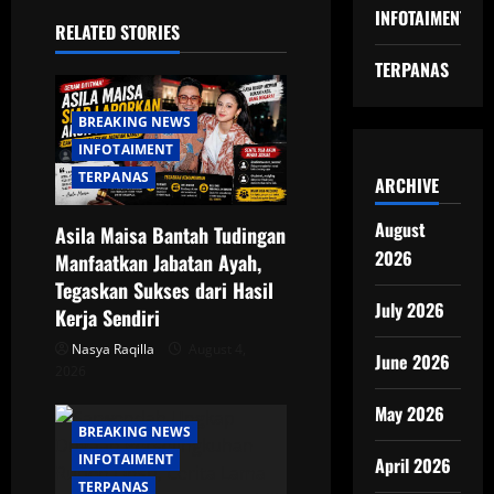
INFOTAIMENT
i
RELATED STORIES
TERPANAS
g
a
BREAKING NEWS
INFOTAIMENT
t
TERPANAS
ARCHIVE
i
August
Asila Maisa Bantah Tudingan
2026
o
Manfaatkan Jabatan Ayah,
Tegaskan Sukses dari Hasil
n
July 2026
Kerja Sendiri
Nasya Raqilla
August 4,
June 2026
2026
May 2026
BREAKING NEWS
INFOTAIMENT
April 2026
TERPANAS