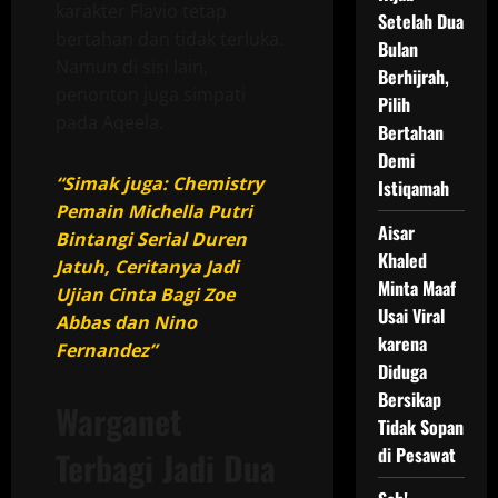
karakter Flavio tetap
Setelah Dua
bertahan dan tidak terluka.
Bulan
Namun di sisi lain,
Berhijrah,
penonton juga simpati
Pilih
pada Aqeela.
Bertahan
Demi
“Simak juga: Chemistry
Istiqamah
Pemain Michella Putri
Aisar
Bintangi Serial Duren
Khaled
Jatuh, Ceritanya Jadi
Minta Maaf
Ujian Cinta Bagi Zoe
Usai Viral
Abbas dan Nino
karena
Fernandez”
Diduga
Bersikap
Warganet
Tidak Sopan
di Pesawat
Terbagi Jadi Dua