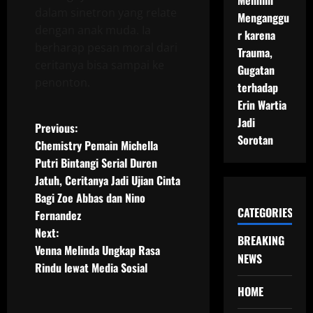
Memilih
dalam sinetron yang relate
Menganggu
dengan anak muda. Ia
r karena
berharap pesan moral dari
Trauma,
ceritanya bisa sampai ke
Gugatan
penonton.
terhadap
Erin Wartia
Jadi
P
Previous:
Sorotan
Chemistry Pemain Michella
o
Putri Bintangi Serial Duren
Jatuh, Ceritanya Jadi Ujian Cinta
s
Bagi Zoe Abbas dan Nino
CATEGORIES
t
Fernandez
Next:
BREAKING
n
Venna Melinda Ungkap Rasa
NEWS
Rindu lewat Media Sosial
a
HOME
v