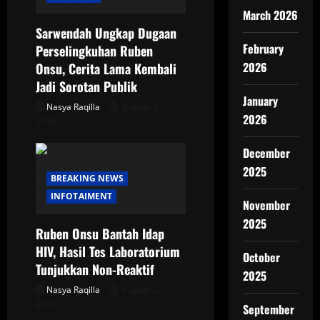
March 2026
Sarwendah Ungkap Dugaan
February
Perselingkuhan Ruben
2026
Onsu, Cerita Lama Kembali
Jadi Sorotan Publik
January
Nasya Raqilla
August 3,
2026
2026
December
2025
BREAKING NEWS
INFOTAIMENT
November
2025
Ruben Onsu Bantah Idap
HIV, Hasil Tes Laboratorium
October
Tunjukkan Non-Reaktif
2025
Nasya Raqilla
August 2,
2026
September