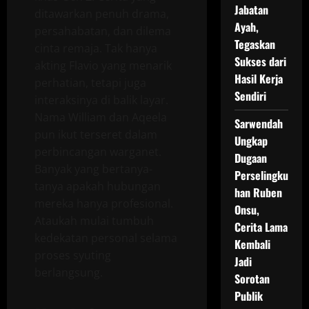
Jabatan
ditawarkan penuh drama,
Ayah,
persahabatan, dan dilema
Tegaskan
cinta remaja. Tak hanya
Sukses dari
akting Flavio yang menarik
Hasil Kerja
perhatian, tetapi juga
Sendiri
interaksinya di balik layar.
Nama William dan Aqeela
Sarwendah
pun ikut terseret dalam
Ungkap
perbincangan warganet.
Dugaan
Banyak yang bertanya-
Perselingku
tanya apakah hubungan
han Ruben
mereka hanya profesional.
Onsu,
Ataukah mulai tumbuh
Cerita Lama
kedekatan personal selama
Kembali
proses syuting
Jadi
berlangsung.
Sorotan
Publik