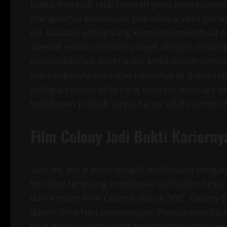
justru menjadi nilai tambah yang membuatnya b
mengetahui kehidupan pribadinya, rasa penas
itu, kualitas akting yang konsisten membuat n
dikenal selalu memilih proyek dengan matang
diperankannya. Karena itu, ketidakhadirannya
memengaruhi kekuatan namanya di dunia hibur
sebagai contoh artis yang mampu menjaga ke
kehidupan pribadi tanpa harus selalu tampil di
Film Colony Jadi Bukti Karierny
Saat ini, Jun Ji Hyun tengah disibukkan denga
tersebut langsung mendapat sambutan besar 
dari Korean Film Council atau KOFIC, Colony 
dalam lima hari penayangan. Pencapaian itu 
kuat meski ia tidak aktif membangun citra le