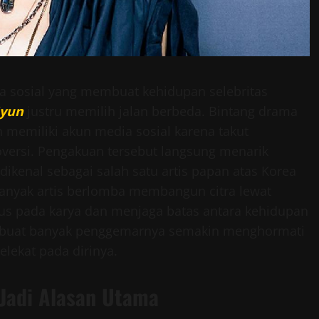
a sosial yang membuat kehidupan selebritas
Hyun
justru memilih jalan berbeda. Bintang drama
 memiliki akun media sosial karena takut
ersi. Pengakuan tersebut langsung menarik
 dikenal sebagai salah satu artis papan atas Korea
banyak artis berlomba membangun citra lewat
kus pada karya dan menjaga batas antara kehidupan
membuat banyak penggemarnya semakin menghormati
elekat pada dirinya.
Jadi Alasan Utama