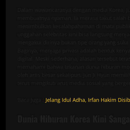
Dalam wawancaranya dengan media Korea, Ju
membuatnya nyaman. Ia merasa takut salah b
menimbulkan kesalahpahaman di mata publik. 
unggahan selebritas kini bisa langsung menjadi
mengakui dirinya bukan tipe orang yang suka
Baginya, menjaga privasi adalah bentuk kenya
digital. Meski sederhana, alasan tersebut te
memahami bahwa tekanan dunia hiburan mode
oleh artis besar sekalipun. Jun Ji Hyun memi
terus mengikuti arus media sosial yang berge
Baca Juga :
Jelang Idul Adha, Irfan Hakim Dis
Dunia Hiburan Korea Kini Sang