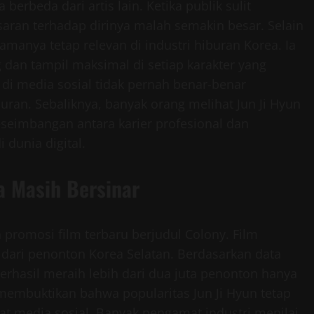
erbeda dari artis lain. Ketika publik sulit
aran terhadap dirinya malah semakin besar. Selain
amanya tetap relevan di industri hiburan Korea. Ia
 dan tampil maksimal di setiap karakter yang
 di media sosial tidak pernah benar-benar
an. Sebaliknya, banyak orang melihat Jun Ji Hyun
seimbangan antara karier profesional dan
 dunia digital.
a Masih Bersinar
n promosi film terbaru berjudul Colony. Film
dari penonton Korea Selatan. Berdasarkan data
berhasil meraih lebih dari dua juta penonton hanya
membuktikan bahwa popularitas Jun Ji Hyun tetap
wat media sosial. Banyak pengamat industri menilai