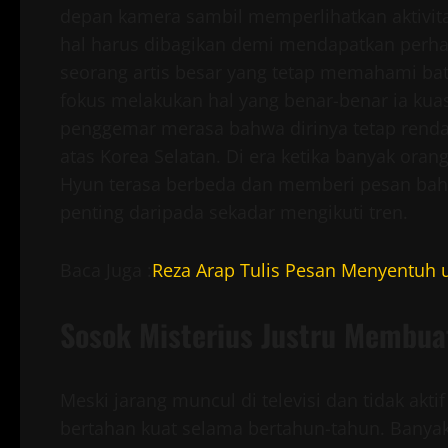
depan kamera sambil memperlihatkan aktivita
hal harus dibagikan demi mendapatkan perhat
seorang artis besar yang tetap memahami bat
fokus melakukan hal yang benar-benar ia kuas
penggemar merasa bahwa dirinya tetap rendah
atas Korea Selatan. Di era ketika banyak orang
Hyun terasa berbeda dan memberi pesan bahw
penting daripada sekadar mengikuti tren.
Baca Juga :
Reza Arap Tulis Pesan Menyentuh 
Sosok Misterius Justru Membua
Meski jarang muncul di televisi dan tidak aktif
bertahan kuat selama bertahun-tahun. Banyak