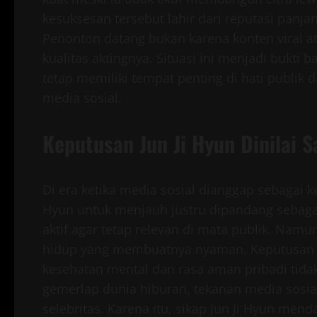
kesuksesan tersebut lahir dari reputasi panj
Penonton datang bukan karena konten viral at
kualitas aktingnya. Situasi ini menjadi bukti 
tetap memiliki tempat penting di hati publik 
media sosial.
Keputusan Jun Ji Hyun Dinilai S
Di era ketika media sosial dianggap sebagai k
Hyun untuk menjauh justru dipandang sebagai
aktif agar tetap relevan di mata publik. Nam
hidup yang membuatnya nyaman. Keputusan 
kesehatan mental dan rasa aman pribadi tidak 
gemerlap dunia hiburan, tekanan media sosi
selebritas. Karena itu, sikap Jun Ji Hyun me