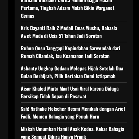
Nathalie Holscher Cerita Momen Gagal Malam
Pertama, Tingkah Adzam Malah Bikin Warganet
Gemas
Kris Dayanti Raih 2 Medali Emas Wushu, Rahasia
Awet Muda di Usia 51 Tahun Jadi Sorotan
Ruben Onsu Tanggapi Kepindahan Sarwendah dari
Rumah Cilandak, Isu Keamanan Jadi Sorotan
Ashanty Ungkap Godaan Melepas Hijab Setelah Dua
Bulan Berhijrah, Pilih Bertahan Demi Istiqamah
Aisar Khaled Minta Maaf Usai Viral karena Diduga
Bersikap Tidak Sopan di Pesawat
Sah! Nathalie Holscher Resmi Menikah dengan Arief
Fadli, Momen Bahagia yang Penuh Haru
Miskah Umumkan Hamil Anak Kedua, Kabar Bahagia
yang Sempat Dikira Hanya Prank