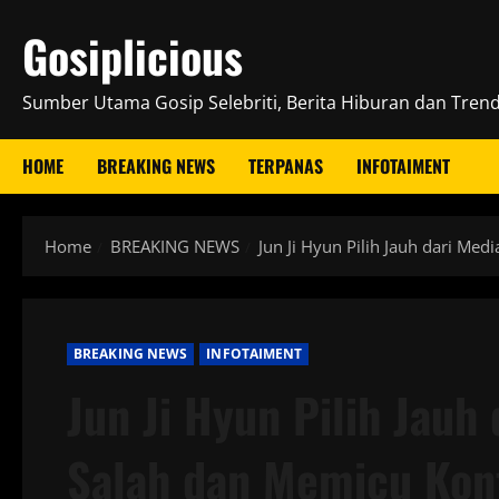
Skip
Gosiplicious
to
content
Sumber Utama Gosip Selebriti, Berita Hiburan dan Trend 
HOME
BREAKING NEWS
TERPANAS
INFOTAIMENT
Home
BREAKING NEWS
Jun Ji Hyun Pilih Jauh dari Med
BREAKING NEWS
INFOTAIMENT
Jun Ji Hyun Pilih Jauh 
Salah dan Memicu Kon