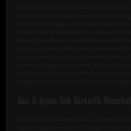
Perkembangan industri hiburan Korea membua
membangun hubungan antara artis dan pengge
harian, vlog, hingga siaran langsung untuk m
Ji Hyun melihat perubahan itu dengan sudu
berubah dan banyak rekan artisnya berhasil be
begitu, ia merasa tidak perlu memaksakan dir
kepribadiannya. Keputusan tersebut memperli
dalam menjaga karier mereka. Di tengah buda
justru terasa unik dan memberi kesan eksklus
media sosial membuat sosoknya tetap misteriu
Jun Ji Hyun Tak Tertarik Memb
Selain menolak media sosial, Jun Ji Hyun ju
seperti banyak artis Korea lainnya. Menurutnya