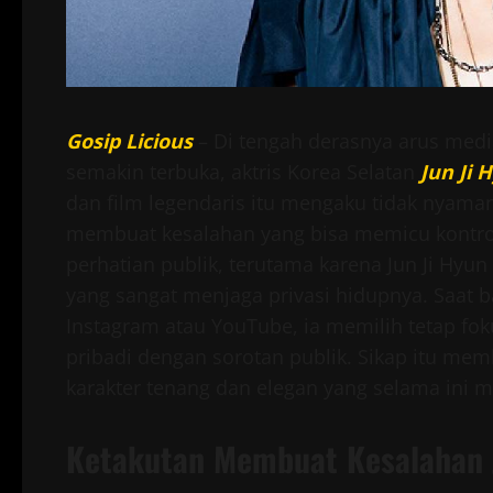
Gosip Licious
– Di tengah derasnya arus medi
semakin terbuka, aktris Korea Selatan
Jun Ji 
dan film legendaris itu mengaku tidak nyaman
membuat kesalahan yang bisa memicu kontrov
perhatian publik, terutama karena Jun Ji Hyun
yang sangat menjaga privasi hidupnya. Saat 
Instagram atau YouTube, ia memilih tetap fo
pribadi dengan sorotan publik. Sikap itu 
karakter tenang dan elegan yang selama ini m
Ketakutan Membuat Kesalahan 