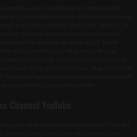
t media sosial menjadi bagian penting dalam
mar. Banyak selebritas kini aktif membuat konten
enjaga popularitas mereka tetap stabil. Namun, Jun
t pandang berbeda. Ia mengakui zaman memang
radaptasi dengan baik di dunia digital. Meski
i mengikuti sesuatu yang tidak sesuai dengan
hatkan bahwa setiap artis memiliki cara berbeda
ya hiburan yang semakin terbuka, sikap Jun Ji Hyun
if. Banyak penggemar menilai ketidakhadirannya di
s dan memiliki daya tarik tersendiri.
uka Channel YouTube
ga mengaku tidak tertarik membuat channel YouTube
, ia tidak percaya diri untuk terus berbicara di