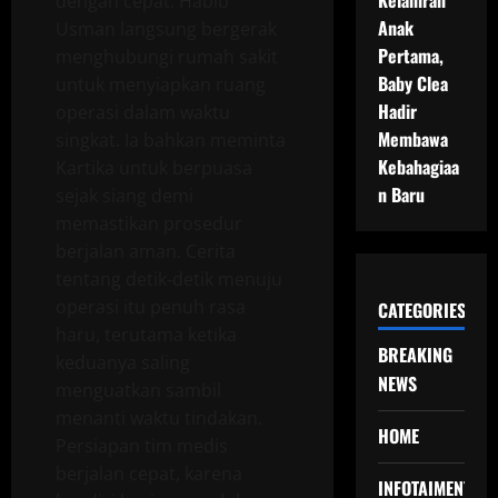
Kelahiran
dengan cepat. Habib
Anak
Usman langsung bergerak
Pertama,
menghubungi rumah sakit
Baby Clea
untuk menyiapkan ruang
Hadir
operasi dalam waktu
Membawa
singkat. Ia bahkan meminta
Kebahagiaa
Kartika untuk berpuasa
n Baru
sejak siang demi
memastikan prosedur
berjalan aman. Cerita
tentang detik-detik menuju
operasi itu penuh rasa
CATEGORIES
haru, terutama ketika
BREAKING
keduanya saling
NEWS
menguatkan sambil
menanti waktu tindakan.
HOME
Persiapan tim medis
berjalan cepat, karena
INFOTAIMENT