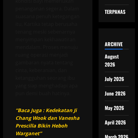
kondisi bayi memerlukan
penanganan segera. Dalam
TERPANAS
suasana penuh ketegangan
itu, Kartika tetap berusaha
tenang meski sebenarnya
menyimpan kekhawatiran
ARCHIVE
mendalam. Proses menuju
ruang operasi menjadi
August
gambaran nyata tentang
2026
cinta, keberanian, dan
ketangguhan seorang ibu
July 2026
yang siap menghadapi apa
June 2026
pun demi buah hatinya.
May 2026
“Baca Juga : Kedekatan Ji
Chang Wook dan Vanesha
April 2026
Prescilla Bikin Heboh
Warganet”
March 2026