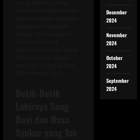
ruang operasi, namun
mereka tetap yakin bahwa
December
segala prosedur dilakukan
2024
dengan pertimbangan
terbaik. Saat itu, seluruh
November
tim bersatu untuk
2024
memastikan Kartika dapat
melalui operasi dengan
October
aman dan sang bayi lahir
2024
dalam kondisi sehat.
September
2024
Detik-Detik
Lahirnya Sang
Bayi dan Rasa
Syukur yang Tak