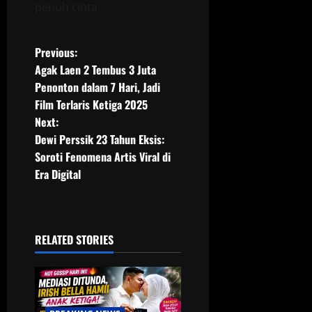
penuh cinta.
P
Previous:
Agak Laen 2 Tembus 3 Juta
o
Penonton dalam 7 Hari, Jadi
Film Terlaris Ketiga 2025
s
Next:
t
Dewi Perssik 23 Tahun Eksis:
Soroti Fenomena Artis Viral di
n
Era Digital
a
v
RELATED STORIES
i
g