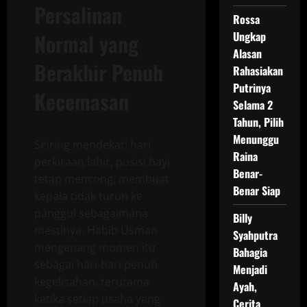
Persalinan
Rossa
Normal yang
Ungkap
Alasan
Berakhir Penuh
Rahasiakan
Putrinya
Kecemasan
Selama 2
Tahun, Pilih
Menunggu
Seiring mendekati hari
Raina
perkiraan lahir, posisi bayi
Benar-
tetap mencong, membuat
Benar Siap
kepala tidak turun ke
panggul sebagaimana
Billy
mestinya. Habib Usman
Syahputra
mengenang momen itu
Bahagia
sebagai hari-hari penuh
Menjadi
kegelisahan, terutama
Ayah,
ketika setiap usaha yang
Cerita