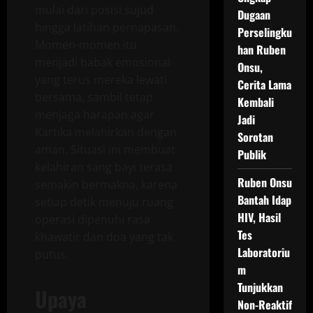
mulai dari posisi sujud
Dugaan
hingga latihan pernapasan.
Perselingku
Momen-momen itu
han Ruben
menjadi babak emosional
Onsu,
yang terus mereka lewati
Cerita Lama
bersama, sambil tetap
Kembali
menjaga harapan agar
Jadi
Kartika melahirkan dengan
Sorotan
aman. Situasi ini membuat
Publik
kelahiran sang bayi terasa
Ruben Onsu
semakin bermakna, karena
Bantah Idap
setiap detik menuju ruang
HIV, Hasil
operasi dipenuhi rasa
Tes
khawatir dan doa yang tak
Laboratoriu
putus.
m
Tunjukkan
Upaya
Non-Reaktif