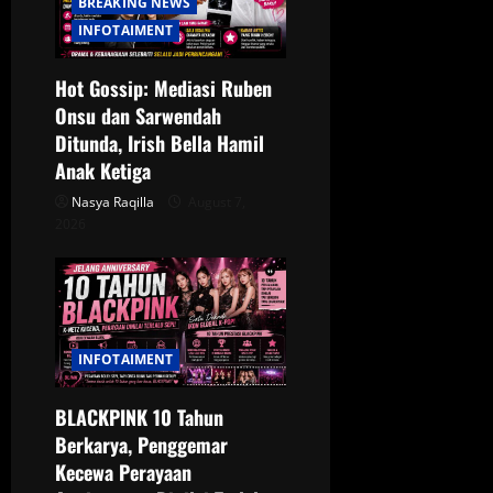
a
BREAKING NEWS
INFOTAIMENT
t
Hot Gossip: Mediasi Ruben
i
Onsu dan Sarwendah
o
Ditunda, Irish Bella Hamil
Anak Ketiga
n
Nasya Raqilla
August 7,
2026
INFOTAIMENT
BLACKPINK 10 Tahun
Berkarya, Penggemar
Kecewa Perayaan