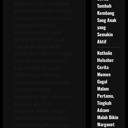
dilakukan tidak membawa
Tumbuh
perubahan berarti. Dengan
Kembang
nada jujur ia menceritakan
Sang Anak
bagaimana mereka
yang
mencoba posisi sujud
Semakin
berulang kali, berharap
Aktif
bayi akan bergerak ke
Nathalie
posisi ideal. Namun, setiap
Holscher
kali ada perubahan kecil,
Cerita
bayi kembali ke posisi
Momen
sebelumnya. Mereka
Gagal
sempat mencoba metode
Malam
alternatif seperti
Pertama,
akupunktur demi memberi
Tingkah
peluang agar bayi
Adzam
berputar. Meski sempat
Malah Bikin
ada respons positif, hasil
Warganet
USG menunjukkan situasi