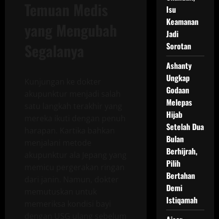
Temuan Medis
Isu
Keamanan
yang Mengubah
Jadi
Segalanya
Sorotan
Ashanty
Ungkap
Kunjungan ke dokter
Godaan
akupunktur menjadi salah
Melepas
satu langkah terakhir yang
Hijab
mereka ikuti dengan penuh
Setelah Dua
harapan. Kartika bahkan
Bulan
menjalani metode
Berhijrah,
akupunktur ala Jepang yang
Pilih
memicu pergerakan ringan
Bertahan
dari janin. Namun, dokter
Demi
memutuskan untuk
Istiqamah
memeriksa kondisi bayi
dengan USG ulang sebelum