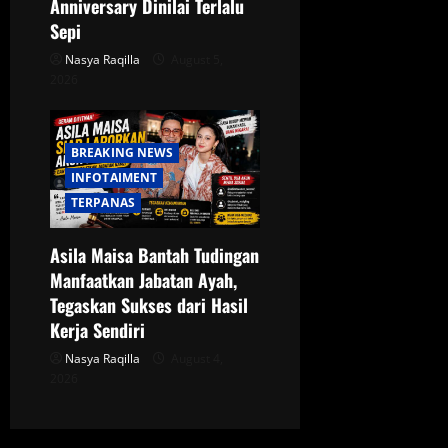
Anniversary Dinilai Terlalu
Sepi
Nasya Raqilla
August 5,
2026
BREAKING NEWS
INFOTAIMENT
TERPANAS
Asila Maisa Bantah Tudingan
Manfaatkan Jabatan Ayah,
Tegaskan Sukses dari Hasil
Kerja Sendiri
Nasya Raqilla
August 4,
2026