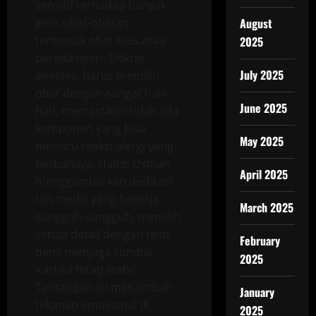
sensitif terhadap banyak
jenis obat-obatan,
August
termasuk obat bius atau
2025
pereda nyeri. Dokter
July 2025
anestesi harus memilih
obat dengan sangat hati-
June 2025
hati, memastikan tidak ada
komponen yang bisa
May 2025
memicu reaksi alergi yang
berbahaya. Habib Usman
April 2025
menggambarkan dedikasi
tim medis yang bekerja
March 2025
sungguh-sungguh, memilih
setiap detail dengan teliti
February
demi menjaga kondisi
2025
Kartika tetap stabil.
Tantangan ini menambah
January
tekanan emosional di
2025