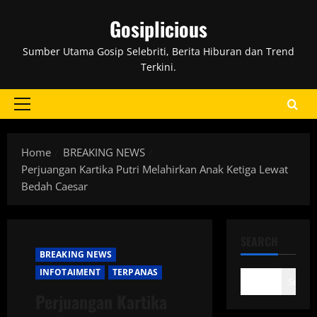
Skip
Gosiplicious
to
content
Sumber Utama Gosip Selebriti, Berita Hiburan dan Trend
Terkini.
Primary
Menu
Home
BREAKING NEWS
Perjuangan Kartika Putri Melahirkan Anak Ketiga Lewat
Bedah Caesar
SEARCH
BREAKING NEWS
INFOTAIMENT
TERPANAS
Search
Perjuangan Kartika