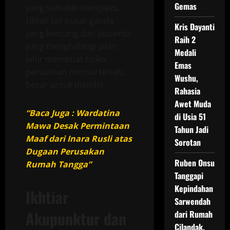
Gemas
yang semakin kompleks.
Lilitan tali pusar ganda
Kris Dayanti
yang kencang dan plasenta
Raih 2
yang menghalangi jalan
Medali
lahir membuat risiko
Emas
persalinan normal terlalu
Wushu,
besar untuk diambil.
Rahasia
Awet Muda
“Baca Juga : Wardatina
di Usia 51
Mawa Desak Permintaan
Tahun Jadi
Maaf dari Inara Rusli atas
Sorotan
Dugaan Perusakan
Ruben Onsu
Rumah Tangga”
Tanggapi
Kepindahan
Ikhtiar
Sarwendah
Akupunktur dan
dari Rumah
Cilandak,