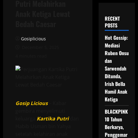
Putri Melahirkan
Anak Ketiga Lewat
RECENT
Bedah Caesar
POSTS
Hot Gossip:
Gosiplicious
Mediasi
December 5, 2025
Ruben Onsu
4 minutes read
dan
Sarwendah
Ditunda,
Irish Bella
Hamil Anak
Ketiga
Gosip Licious
– Kabar
gembira menyelimuti
BLACKPINK
keluarga
Kartika Putri
dan
10 Tahun
Habib Usman bin Yahya
Berkarya,
setelah kelahiran anak
Penggemar