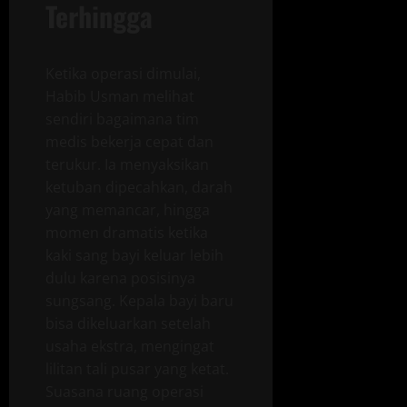
Terhingga
Ketika operasi dimulai,
Habib Usman melihat
sendiri bagaimana tim
medis bekerja cepat dan
terukur. Ia menyaksikan
ketuban dipecahkan, darah
yang memancar, hingga
momen dramatis ketika
kaki sang bayi keluar lebih
dulu karena posisinya
sungsang. Kepala bayi baru
bisa dikeluarkan setelah
usaha ekstra, mengingat
lilitan tali pusar yang ketat.
Suasana ruang operasi