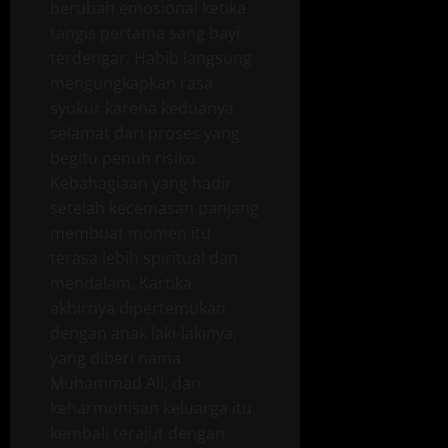
berubah emosional ketika
tangis pertama sang bayi
terdengar. Habib langsung
mengungkapkan rasa
syukur karena keduanya
selamat dari proses yang
begitu penuh risiko.
Kebahagiaan yang hadir
setelah kecemasan panjang
membuat momen itu
terasa lebih spiritual dan
mendalam. Kartika
akhirnya dipertemukan
dengan anak laki-lakinya,
yang diberi nama
Muhammad Ali, dan
keharmonisan keluarga itu
kembali terajut dengan