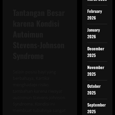
Tantangan Besar
February
2026
karena Kondisi
January
Autoimun
2026
Stevens-Johnson
December
Syndrome
2025
November
Selain posisi bayi yang
2025
berbahaya, Kartika
menghadapi risiko
October
tambahan karena riwayat
2025
autoimun Stevens-Johnson
Syndrome. Kondisi ini
September
membuat tubuhnya sangat
2025