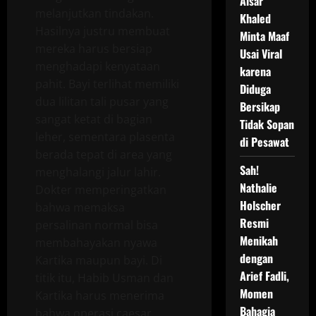
Aisar
melanjutkan tindakan.
Khaled
Hasilnya justru membuat
Minta Maaf
mereka harus bersiap
Usai Viral
menghadapi kenyataan
karena
pahit. Bayi terlihat memiliki
Diduga
dua lilitan tali pusar yang
Bersikap
sangat ketat di bagian
Tidak Sopan
leher, sementara plasenta
di Pesawat
berada tepat di area yang
Sah!
menghalangi jalur lahir.
Nathalie
Dokter memperingatkan
Holscher
bahwa memaksa
Resmi
persalinan normal bisa
Menikah
membahayakan nyawa
dengan
Kartika maupun bayi. Di
Arief Fadli,
titik itu, Habib Usman dan
Momen
Kartika harus menerima
Bahagia
bahwa operasi caesar