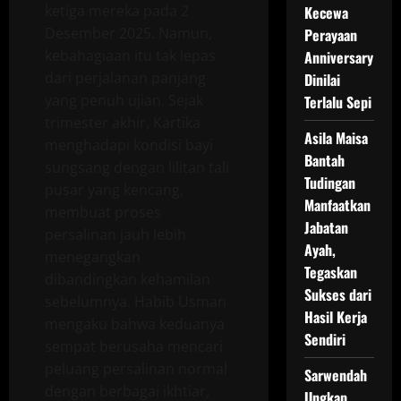
ketiga mereka pada 2
Kecewa
Desember 2025. Namun,
Perayaan
kebahagiaan itu tak lepas
Anniversary
dari perjalanan panjang
Dinilai
yang penuh ujian. Sejak
Terlalu Sepi
trimester akhir, Kartika
Asila Maisa
menghadapi kondisi bayi
Bantah
sungsang dengan lilitan tali
Tudingan
pusar yang kencang,
Manfaatkan
membuat proses
Jabatan
persalinan jauh lebih
Ayah,
menegangkan
Tegaskan
dibandingkan kehamilan
Sukses dari
sebelumnya. Habib Usman
Hasil Kerja
mengaku bahwa keduanya
Sendiri
sempat berusaha mencari
peluang persalinan normal
Sarwendah
dengan berbagai ikhtiar,
Ungkap