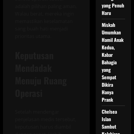
yang Penuh
adalah pilihan paling aman.
Haru
Walau berat, mereka ingin
memastikan keselamatan
Miskah
sang buah hati menjadi
Umumkan
prioritas utama.
Hamil Anak
Kedua,
Keputusan
Kabar
Bahagia
Mendadak
yang
Menuju Ruang
Sempat
Dikira
Operasi
Hanya
Prank
Chelsea
Setelah mendengar
Islan
penjelasan medis tersebut,
Sambut
keputusan harus diambil