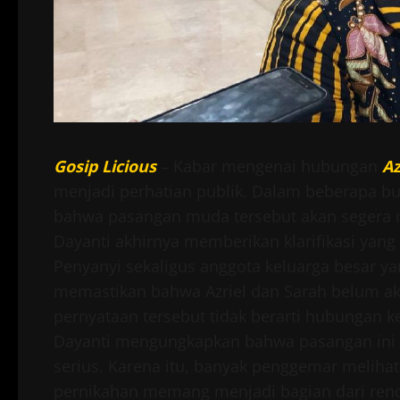
Gosip Licious
– Kabar mengenai hubungan
A
menjadi perhatian publik. Dalam beberapa bu
bahwa pasangan muda tersebut akan segera m
Dayanti akhirnya memberikan klarifikasi yan
Penyanyi sekaligus anggota keluarga besar y
memastikan bahwa Azriel dan Sarah belum ak
pernyataan tersebut tidak berarti hubungan ke
Dayanti mengungkapkan bahwa pasangan ini
serius. Karena itu, banyak penggemar melihat
pernikahan memang menjadi bagian dari ren