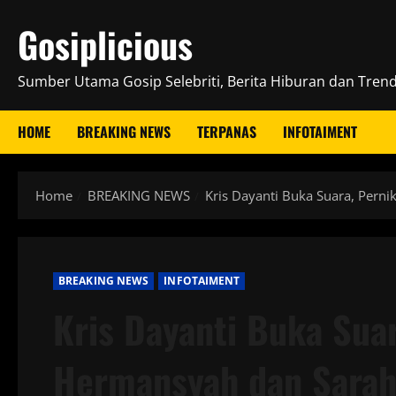
Skip
Gosiplicious
to
content
Sumber Utama Gosip Selebriti, Berita Hiburan dan Trend 
HOME
BREAKING NEWS
TERPANAS
INFOTAIMENT
Home
BREAKING NEWS
Kris Dayanti Buka Suara, Pern
BREAKING NEWS
INFOTAIMENT
Kris Dayanti Buka Suar
Hermansyah dan Sarah