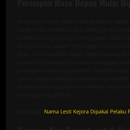
Persiapan Masa Depan Mulai Dip
Walaupun belum akan menikah dalam waktu de
Sarah mulai membicarakan berbagai hal terka
bahwa hubungan yang mereka jalani tidak se
tampak serius dalam membangun fondasi kehi
tentu membutuhkan waktu, perencanaan, dan 
untuk tidak terburu-buru justru dianggap seb
pasangan muda yang memilih menikah cepat, 
semua aspek kehidupan mereka siap terlebih
diambil nantinya dapat memberikan kenyaman
keluarga yang terlibat.
Baca Juga :
Nama Lesti Kejora Dipakai Pelaku 