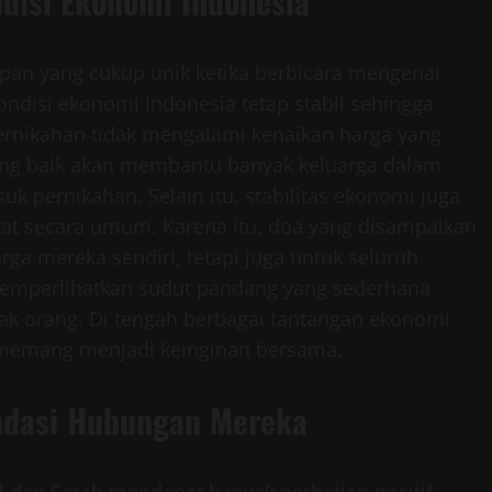
disi Ekonomi Indonesia
pan yang cukup unik ketika berbicara mengenai
ondisi ekonomi Indonesia tetap stabil sehingga
ernikahan tidak mengalami kenaikan harga yang
 yang baik akan membantu banyak keluarga dalam
k pernikahan. Selain itu, stabilitas ekonomi juga
t secara umum. Karena itu, doa yang disampaikan
arga mereka sendiri, tetapi juga untuk seluruh
memperlihatkan sudut pandang yang sederhana
ak orang. Di tengah berbagai tantangan ekonomi
k memang menjadi keinginan bersama.
ndasi Hubungan Mereka
 dan Sarah mendapat banyak perhatian positif