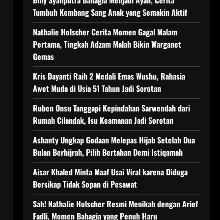
Billy Syahputra Bahagia Menjadi Ayah, Cerita
Tumbuh Kembang Sang Anak yang Semakin Aktif
Nathalie Holscher Cerita Momen Gagal Malam
Pertama, Tingkah Adzam Malah Bikin Warganet
Gemas
Kris Dayanti Raih 2 Medali Emas Wushu, Rahasia
Awet Muda di Usia 51 Tahun Jadi Sorotan
Ruben Onsu Tanggapi Kepindahan Sarwendah dari
Rumah Cilandak, Isu Keamanan Jadi Sorotan
Ashanty Ungkap Godaan Melepas Hijab Setelah Dua
Bulan Berhijrah, Pilih Bertahan Demi Istiqamah
Aisar Khaled Minta Maaf Usai Viral karena Diduga
Bersikap Tidak Sopan di Pesawat
Sah! Nathalie Holscher Resmi Menikah dengan Arief
Fadli, Momen Bahagia yang Penuh Haru