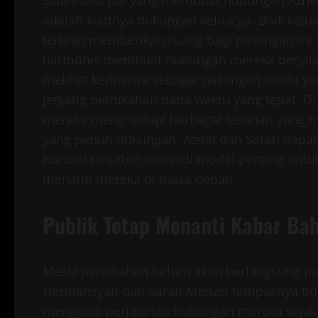
adalah kuatnya dukungan keluarga. Baik kel
terlihat memberikan ruang bagi pasangan ini
harmonis membuat hubungan mereka berjalan
melihat keduanya sebagai pasangan muda yan
jenjang pernikahan pada waktu yang tepat. Di
mereka menghadapi berbagai tekanan yang mu
yang penuh dukungan, Azriel dan Sarah dapa
Kondisi tersebut menjadi modal penting unt
menanti mereka di masa depan.
Publik Tetap Menanti Kabar Bah
Meski pernikahan belum akan berlangsung pad
Hermansyah dan Sarah Menzel tampaknya tid
mengikuti perjalanan hubungan mereka seja