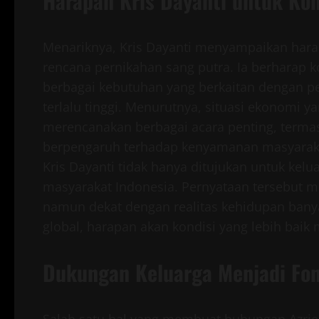
Harapan Kris Dayanti untuk Kon
Menariknya, Kris Dayanti menyampaikan hara
rencana pernikahan sang putra. Ia berharap k
berbagai kebutuhan yang berkaitan dengan p
terlalu tinggi. Menurutnya, situasi ekonomi
merencanakan berbagai acara penting, termasu
berpengaruh terhadap kenyamanan masyaraka
Kris Dayanti tidak hanya ditujukan untuk kelu
masyarakat Indonesia. Pernyataan tersebut 
namun dekat dengan realitas kehidupan bany
global, harapan akan kondisi yang lebih bai
Dukungan Keluarga Menjadi Fo
Salah satu hal yang membuat hubungan Azriel