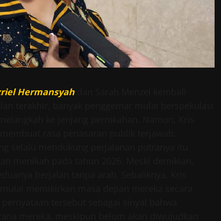
zriel Hermansyah
dan Sarah Menzel kembali
lan terakhir, banyak penggemar mulai berspekulasi
elangkah ke jenjang pernikahan. Namun, Kris
g membuat rasa penasaran publik terjawab.
ang selalu mendukung perjalanan putranya itu
an menikah pada tahun 2026. Meski demikian,
duanya berjalan tanpa arah. Sebaliknya, Kris
 mulai memikirkan masa depan mereka secara
 pernyataan tersebut sebagai sinyal bahwa
cana mereka, meskipun belum akan diwujudkan