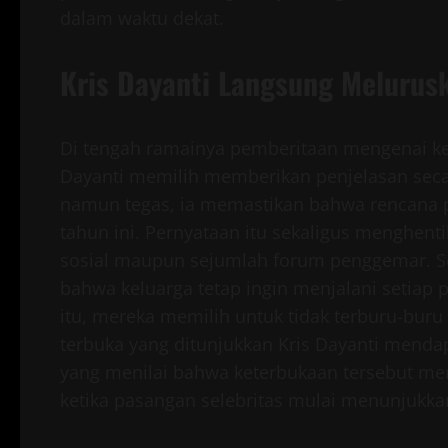
dalam waktu dekat.
Kris Dayanti Langsung Melurus
Di tengah ramainya pemberitaan mengenai ke
Dayanti memilih memberikan penjelasan seca
namun tegas, ia memastikan bahwa rencana 
tahun ini. Pernyataan itu sekaligus menghen
sosial maupun sejumlah forum penggemar. Sela
bahwa keluarga tetap ingin menjalani setiap
itu, mereka memilih untuk tidak terburu-buru 
terbuka yang ditunjukkan Kris Dayanti menda
yang menilai bahwa keterbukaan tersebut m
ketika pasangan selebritas mulai menunjukk