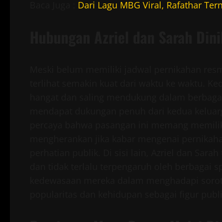
Baca Juga :
Dari Lagu MBG Viral, Rafathar Te
Hubungan Azriel dan Sarah Din
Meski belum memiliki jadwal pernikahan res
terlihat semakin kuat dari waktu ke waktu.
hangat dan saling mendukung dalam berbagai 
mendapat dukungan penuh dari kedua keluar
percaya bahwa pasangan ini memang memiliki
mengherankan jika kabar mengenai pernikaha
perhatian publik. Di sisi lain, Azriel dan Sa
dan tidak terlalu terpengaruh oleh berbagai 
kedewasaan mereka dalam menghadapi sorotan
popularitas dan kehidupan sebagai figur publi