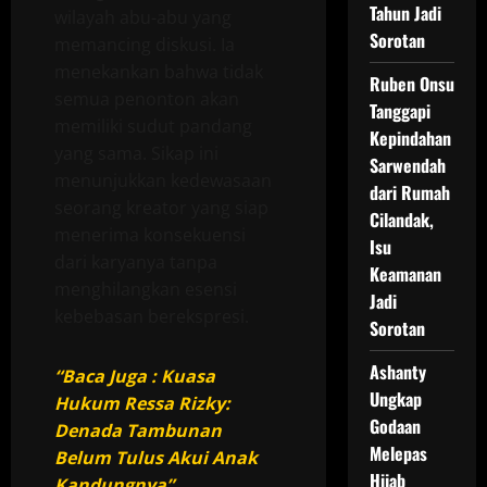
Tahun Jadi
wilayah abu-abu yang
Sorotan
memancing diskusi. Ia
menekankan bahwa tidak
Ruben Onsu
semua penonton akan
Tanggapi
memiliki sudut pandang
Kepindahan
yang sama. Sikap ini
Sarwendah
menunjukkan kedewasaan
dari Rumah
seorang kreator yang siap
Cilandak,
menerima konsekuensi
Isu
dari karyanya tanpa
Keamanan
menghilangkan esensi
Jadi
kebebasan berekspresi.
Sorotan
Ashanty
“Baca Juga : Kuasa
Ungkap
Hukum Ressa Rizky:
Godaan
Denada Tambunan
Melepas
Belum Tulus Akui Anak
Hijab
Kandungnya”