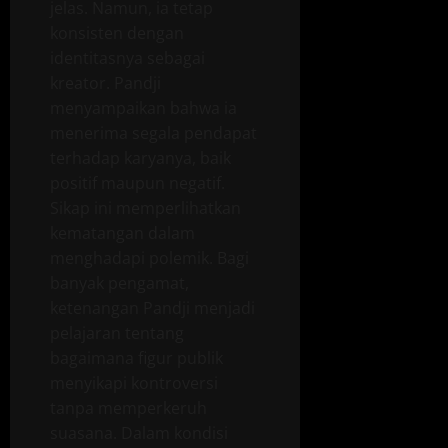
jelas. Namun, ia tetap
konsisten dengan
identitasnya sebagai
kreator. Pandji
menyampaikan bahwa ia
menerima segala pendapat
terhadap karyanya, baik
positif maupun negatif.
Sikap ini memperlihatkan
kematangan dalam
menghadapi polemik. Bagi
banyak pengamat,
ketenangan Pandji menjadi
pelajaran tentang
bagaimana figur publik
menyikapi kontroversi
tanpa memperkeruh
suasana. Dalam kondisi