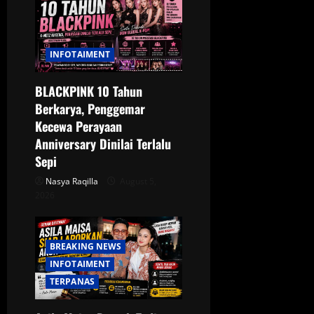
a
t
INFOTAIMENT
i
BLACKPINK 10 Tahun
o
Berkarya, Penggemar
Kecewa Perayaan
n
Anniversary Dinilai Terlalu
Sepi
Nasya Raqilla
August 5,
2026
BREAKING NEWS
INFOTAIMENT
TERPANAS