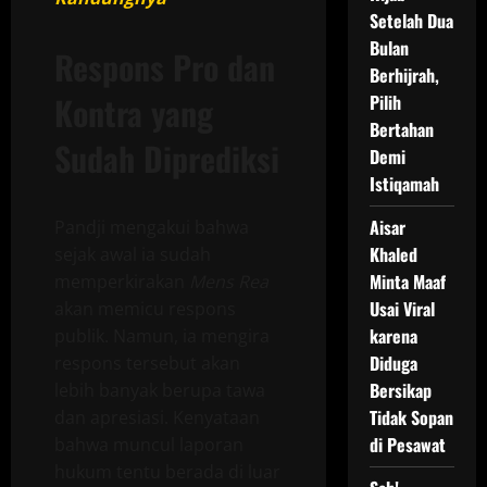
Setelah Dua
Bulan
Respons Pro dan
Berhijrah,
Kontra yang
Pilih
Bertahan
Sudah Diprediksi
Demi
Istiqamah
Aisar
Pandji mengakui bahwa
Khaled
sejak awal ia sudah
Minta Maaf
memperkirakan
Mens Rea
Usai Viral
akan memicu respons
karena
publik. Namun, ia mengira
Diduga
respons tersebut akan
Bersikap
lebih banyak berupa tawa
Tidak Sopan
dan apresiasi. Kenyataan
di Pesawat
bahwa muncul laporan
hukum tentu berada di luar