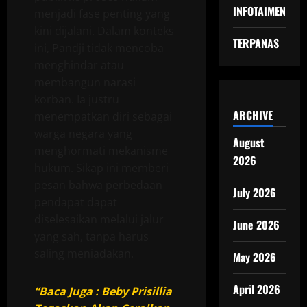
INFOTAIMENT
menjadi fase penting yang
kini dijalani. Dalam konteks
TERPANAS
ini, Pandji tidak mencoba
menghindar atau
membangun narasi
korban. Ia justru
ARCHIVE
menempatkan diri sebagai
warga negara yang
August
menghormati mekanisme
2026
hukum. Sikap ini memberi
pesan bahwa perbedaan
July 2026
pendapat dapat
diselesaikan melalui jalur
June 2026
yang sah, tanpa harus
saling meniadakan.
May 2026
April 2026
“Baca Juga : Beby Prisillia