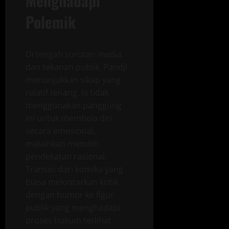
Menghadapi
Polemik
Di tengah sorotan media
dan tekanan publik, Pandji
menunjukkan sikap yang
relatif tenang. Ia tidak
menggunakan panggung
ini untuk membela diri
secara emosional,
melainkan memilih
pendekatan rasional.
Transisi dari komika yang
biasa melontarkan kritik
dengan humor ke figur
publik yang menghadapi
proses hukum terlihat