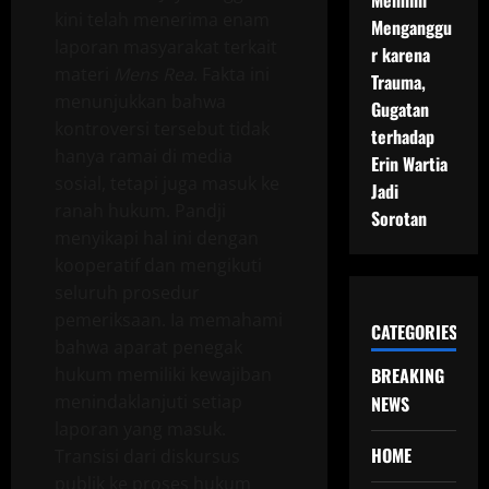
Memilih
kini telah menerima enam
Menganggu
laporan masyarakat terkait
r karena
materi
Mens Rea
. Fakta ini
Trauma,
menunjukkan bahwa
Gugatan
kontroversi tersebut tidak
terhadap
hanya ramai di media
Erin Wartia
sosial, tetapi juga masuk ke
Jadi
ranah hukum. Pandji
Sorotan
menyikapi hal ini dengan
kooperatif dan mengikuti
seluruh prosedur
pemeriksaan. Ia memahami
CATEGORIES
bahwa aparat penegak
hukum memiliki kewajiban
BREAKING
menindaklanjuti setiap
NEWS
laporan yang masuk.
HOME
Transisi dari diskursus
publik ke proses hukum