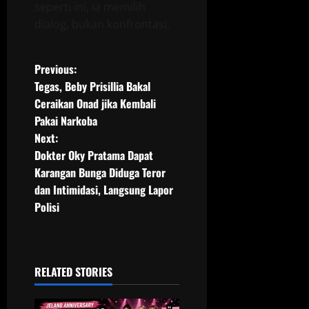
seperti ini, ia memilih
dialog, bukan konfrontasi.
P
Previous:
Tegas, Beby Prisillia Bakal
o
Ceraikan Onad jika Kembali
Pakai Narkoba
s
Next:
t
Dokter Oky Pratama Dapat
Karangan Bunga Diduga Teror
n
dan Intimidasi, Langsung Lapor
Polisi
a
v
i
RELATED STORIES
g