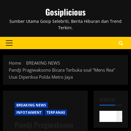
Skip
Gosiplicious
to
content
Sumber Utama Gosip Selebriti, Berita Hiburan dan Trend
Terkini.
Primary
Menu
Home
BREAKING NEWS
Pandji Pragiwaksono Bicara Terbuka soal “Mens Rea”
Usai Diperiksa Polda Metro Jaya
SEARCH
BREAKING NEWS
INFOTAIMENT
TERPANAS
Search
Pandji Pragiwaksono