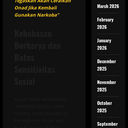
Tegaskan Akan Ceraikan
March 2026
Onad Jika Kembali
Gunakan Narkoba”
February
2026
Kebebasan
January
Berkarya dan
2026
Batas
December
Sensitivitas
2025
Sosial
November
2025
Kasus
Mens Rea
kembali
October
membuka diskusi lama
2025
tentang batas kebebasan
berekspresi dalam seni.
September
Pandji menilai bahwa