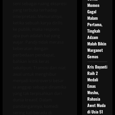
seni sebagai ruang ekspresi
Momen
yang terbuka terhadap
Gagal
interpretasi. Menurutnya,
Malam
ketika sebuah karya dirilis
Pertama,
ke publik, maka respons
Tingkah
apa pun adalah hal yang
Adzam
wajar. Pandji tidak merasa
Malah Bikin
keberatan dengan
Warganet
perbedaan pendapat,
Gemas
bahkan kritik keras
Kris Dayanti
sekalipun. Transisi dari niat
Raih 2
awal untuk menghibur
Medali
menjadi kontroversi besar
Emas
ia anggap sebagai dinamika
Wushu,
yang tak terpisahkan dari
Rahasia
dunia kreatif. Dalam
Awet Muda
pandangannya, komedi
di Usia 51
sering kali berada di