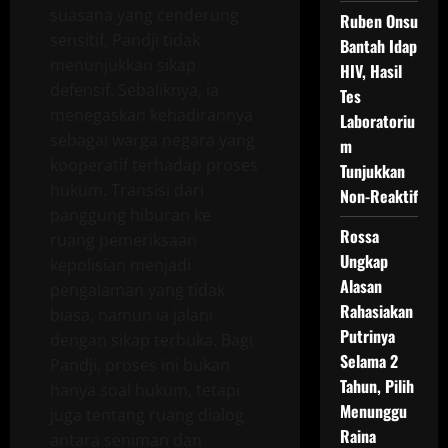
suasana yang cenderung
Ruben Onsu
sensitif, Pandji tidak
Bantah Idap
menunjukkan sikap
HIV, Hasil
defensif. Sebaliknya, ia
Tes
menegaskan kehadirannya
Laboratoriu
sebagai warga negara yang
m
kooperatif terhadap proses
Tunjukkan
hukum. Transisi dari
Non-Reaktif
panggung hiburan ke
Rossa
ruang pemeriksaan
Ungkap
kepolisian menjadi
Alasan
pengalaman yang tidak
Rahasiakan
biasa, namun ia jalani
Putrinya
dengan sikap terbuka. Bagi
Selama 2
Pandji, proses ini bukan
Tahun, Pilih
hanya soal hukum, tetapi
Menunggu
juga tentang ruang dialog
Raina
antara seniman dan