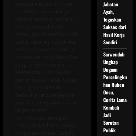
kembali menjadi sorotan
Jabatan
setelah komika sekaligus
Ayah,
kreator tersebut menjalani
Tegaskan
pemeriksaan di Polda
Sukses dari
Metro Jaya. Pemeriksaan ini
Hasil Kerja
terkait laporan masyarakat
Sendiri
terhadap materi stand-up
Sarwendah
comedy berjudul
Mens Rea
Ungkap
yang sempat memicu
Dugaan
perdebatan luas. Seusai
Perselingku
pemeriksaan, Pandji tampil
han Ruben
tenang dan memilih
Onsu,
berbicara terbuka kepada
Cerita Lama
publik. Ia menyadari bahwa
Kembali
karyanya telah
Jadi
menimbulkan beragam
Sorotan
reaksi, mulai dari dukungan
Publik
hingga penolakan. Dalam