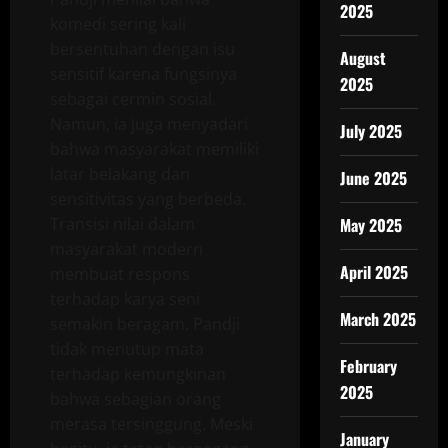
2025
komedi sering kali
bersentuhan dengan isu
August
sensitif karena fungsinya
2025
sebagai cermin sosial.
Namun, ia juga menyadari
July 2025
bahwa masyarakat memiliki
latar belakang dan
June 2025
sensitivitas yang berbeda.
Transisi nilai dalam
May 2025
masyarakat modern
April 2025
membuat respons
terhadap karya seni
March 2025
semakin beragam. Pandji
tidak menutup mata
February
terhadap kemungkinan
2025
bahwa sebagian orang
merasa tersinggung. Meski
January