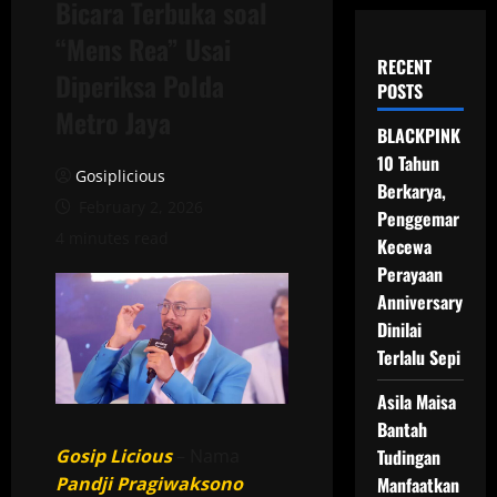
Bicara Terbuka soal
“Mens Rea” Usai
RECENT
Diperiksa Polda
POSTS
Metro Jaya
BLACKPINK
10 Tahun
Gosiplicious
Berkarya,
February 2, 2026
Penggemar
4 minutes read
Kecewa
Perayaan
Anniversary
Dinilai
Terlalu Sepi
Asila Maisa
Bantah
Gosip Licious
– Nama
Tudingan
Pandji Pragiwaksono
Manfaatkan