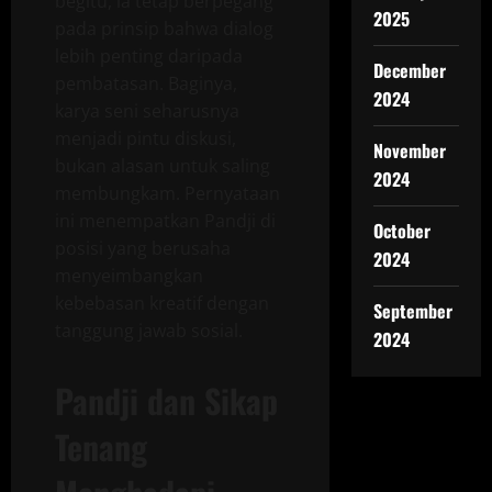
begitu, ia tetap berpegang
2025
pada prinsip bahwa dialog
lebih penting daripada
December
pembatasan. Baginya,
2024
karya seni seharusnya
menjadi pintu diskusi,
November
bukan alasan untuk saling
2024
membungkam. Pernyataan
ini menempatkan Pandji di
October
posisi yang berusaha
2024
menyeimbangkan
kebebasan kreatif dengan
September
tanggung jawab sosial.
2024
Pandji dan Sikap
Tenang