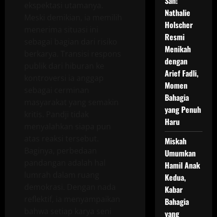
Sah!
ekspektasi utamanya.
Nathalie
Meski demikian, ia memilih
Holscher
menerima situasi ini
Resmi
sebagai bagian dari risiko
Menikah
berkarya. Transisi respons
dengan
publik dari hiburan ke
Arief Fadli,
kontroversi ia anggap
Momen
sebagai cerminan
Bahagia
masyarakat yang semakin
yang Penuh
kritis. Pandji tidak
Haru
menyalahkan siapa pun
atas reaksi tersebut.
Miskah
Baginya, perbedaan
Umumkan
pandangan adalah hal
Hamil Anak
lumrah dalam ruang
Kedua,
demokrasi. Dengan nada
Kabar
reflektif, ia menyampaikan
Bahagia
bahwa setiap karya seni
yang