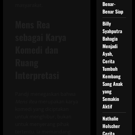
Benar-
masyarakat.
Benar Siap
Mens Rea
Billy
Syahputra
sebagai Karya
Bahagia
Menjadi
Komedi dan
Ayah,
Ruang
Cerita
Tumbuh
Interpretasi
Kembang
Sang Anak
yang
Pandji menegaskan bahwa
Semakin
Mens Rea
merupakan karya
Aktif
komedi yang diciptakan
untuk menghibur, bukan
Nathalie
untuk menyerang pihak
Holscher
tertentu. Ia memandang
Cerita