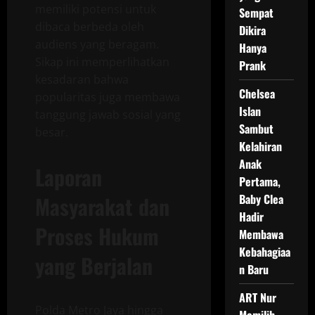
memiliki potensi untuk
Sempat
dibaca berbeda oleh
Dikira
audiens yang beragam.
Hanya
Sikap ini memperlihatkan
Prank
kesadaran bahwa
Chelsea
popularitas juga membawa
Islan
tanggung jawab sosial yang
Sambut
besar.
Kelahiran
Anak
Laporan
Pertama,
Masyarakat dan
Baby Clea
Hadir
Proses Hukum
Membawa
Kebahagiaa
yang Berjalan
n Baru
ART Nur
Polda Metro Jaya hingga