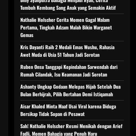
Billy Syahputra Bahagia Menjadi Ayah, Cerita
Tumbuh Kembang Sang Anak yang Semakin Aktif
Nathalie Holscher Cerita Momen Gagal Malam
Pertama, Tingkah Adzam Malah Bikin Warganet
Gemas
Kris Dayanti Raih 2 Medali Emas Wushu, Rahasia
Awet Muda di Usia 51 Tahun Jadi Sorotan
Ruben Onsu Tanggapi Kepindahan Sarwendah dari
Rumah Cilandak, Isu Keamanan Jadi Sorotan
Ashanty Ungkap Godaan Melepas Hijab Setelah Dua
Bulan Berhijrah, Pilih Bertahan Demi Istiqamah
Aisar Khaled Minta Maaf Usai Viral karena Diduga
Bersikap Tidak Sopan di Pesawat
Sah! Nathalie Holscher Resmi Menikah dengan Arief
Fadli, Momen Bahagia yang Penuh Haru