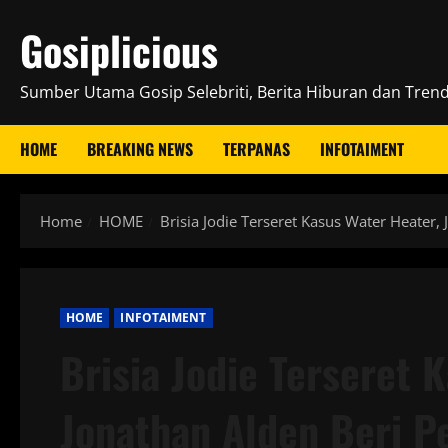
Skip
Gosiplicious
to
content
Sumber Utama Gosip Selebriti, Berita Hiburan dan Trend 
HOME
BREAKING NEWS
TERPANAS
INFOTAIMENT
Home
HOME
Brisia Jodie Terseret Kasus Water Heater
HOME
INFOTAIMENT
Brisia Jodie Terseret 
Jonathan Alden Beri P