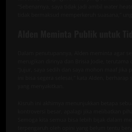
“Sebenarnya, saya tidak jadi ambil water heat
tidak bermaksud memperkeruh suasana,” ung
Alden Meminta Publik untuk Ti
Dalam penutupannya, Alden meminta agar sem
merugikan dirinya dan Brisia Jodie, terutama
“Jujur, saya sedih dan saya mohon maaf jika 
ini bisa segera selesai,” kata Alden, berharap
yang menyakitkan.
Kisruh ini akhirnya menunjukkan betapa se
kontroversi besar, apalagi jika melibatkan p
Semoga kita semua bisa lebih bijak dalam me
terpengaruh oleh opini yang belum tentu ben