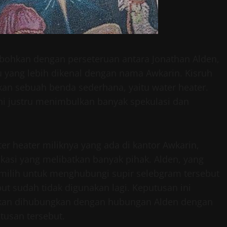
ebohkan dengan perseteruan antara Jonathan Alden,
au yang lebih dikenal dengan nama Awkarin. Kisruh
kan sebuah benda sederhana, yaitu water heater.
i justru menimbulkan banyak spekulasi dan
r heater miliknya yang ada di kantor Awkarin,
asi yang melibatkan banyak pihak. Alden, yang
ilih untuk menghubungi supir selebgram tersebut
t sudah tidak digunakan lagi. Keputusan ini
kan dihubungkan dengan hubungan Alden dengan
tusan tersebut.