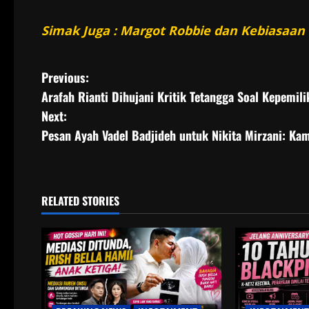
Simak Juga : Margot Robbie dan Kebiasaan
P
Previous:
Arafah Rianti Dihujani Kritik Tetangga Soal Kepemili
o
Next:
s
Pesan Ayah Vadel Badjideh untuk Nikita Mirzani: K
t
n
RELATED STORIES
a
v
i