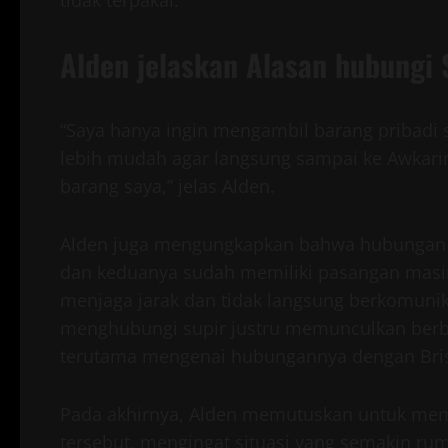
tidak terpakai.
Alden jelaskan Alasan hubungi 
“Saya hanya ingin mengambil barang pribadi
lebih mudah agar langsung sampai ke Awkarin
barang saya,” jelas Alden.
Alden juga mengungkapkan bahwa hubungan a
dan keduanya sudah memiliki pasangan masin
menjaga jarak dan tidak langsung berkomuni
menghubungi supir justru memunculkan berbag
terutama mengenai hubungannya dengan Brisi
Pada akhirnya, Alden memutuskan untuk mem
tersebut, mengingat situasi yang semakin rum