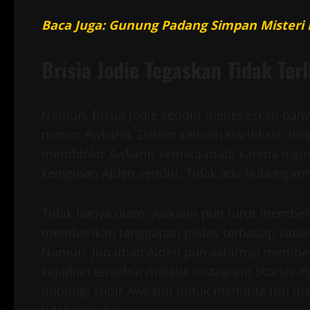
Baca Juga: Gunung Padang Simpan Misteri 
Brisia Jodie Tegaskan Tidak Te
Namun, Brisia Jodie sendiri menegaskan bah
nomor Awkarin. Dalam sebuah klarifikasi, Br
memblokir Awkarin semata-mata karena ingin
keinginan Alden sendiri. Tidak ada hubungann
Tidak hanya diam, Awkarin pun turut memberik
memberikan tanggapan pedas terhadap situa
Namun, Jonathan Alden pun akhirnya memberi
kejadian tersebut melalui Instagram Stories-n
hubungi supir Awkarin untuk meminta izin m