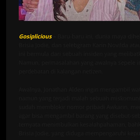
Gosiplicious
–
Baru-baru ini, dunia maya dih
Brisia Jodie, dan selebgram Karin Novilda at
ini bermula dari sebuah insiden yang melibat
Namun, permasalahan yang awalnya sepele in
perdebatan di kalangan netizen.
Awalnya, Jonathan Alden ingin mengambil wate
namun yang terjadi malah sebuah miskomunik
sudah memblokir nomor pribadi Awkarin, mem
agar bisa mengambil barang yang disebut-sebu
ternyata menimbulkan kesalahpahaman, bah
Brisia Jodie, yang diduga mempengaruhi kepu