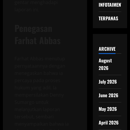
gentar menghadapi
INFOTAIMENT
laporan ini.
TERPANAS
Penegasan
Farhat Abbas
ARCHIVE
Farhat Abbas menutup
August
pernyataannya dengan
2026
menegaskan bahwa ia
percaya pada proses
July 2026
hukum yang adil. Ia
mempersilakan Denny
June 2026
Sumargo untuk
May 2026
melanjutkan laporan
tersebut, sembari
April 2026
menyampaikan bahwa ia