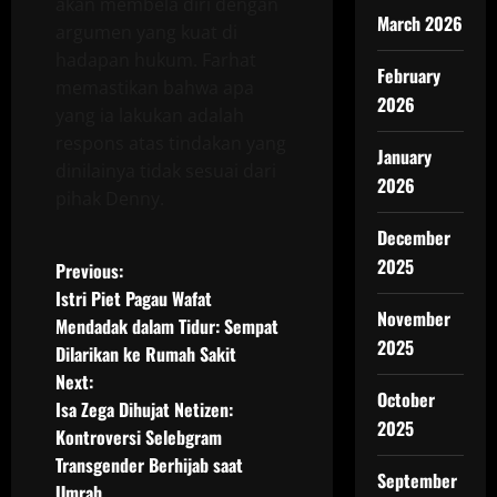
akan membela diri dengan
March 2026
argumen yang kuat di
hadapan hukum. Farhat
February
memastikan bahwa apa
2026
yang ia lakukan adalah
respons atas tindakan yang
January
dinilainya tidak sesuai dari
2026
pihak Denny.
December
2025
P
Previous:
Istri Piet Pagau Wafat
o
November
Mendadak dalam Tidur: Sempat
2025
Dilarikan ke Rumah Sakit
s
Next:
October
t
Isa Zega Dihujat Netizen:
2025
Kontroversi Selebgram
n
Transgender Berhijab saat
September
Umrah