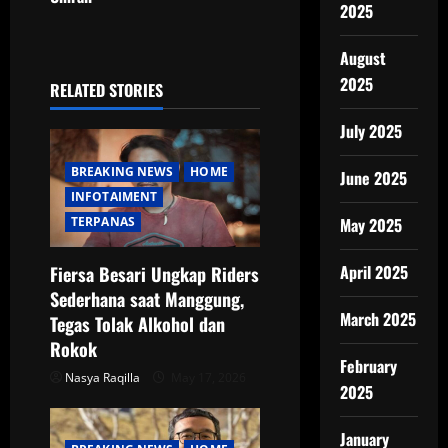
a
2025
v
August
2025
i
RELATED STORIES
g
July 2025
a
BREAKING NEWS
HOME
June 2025
INFOTAIMENT
t
TERPANAS
May 2025
i
April 2025
Fiersa Besari Ungkap Riders
o
Sederhana saat Manggung,
March 2025
Tegas Tolak Alkohol dan
n
Rokok
February
Nasya Raqilla
May 17, 2026
2025
January