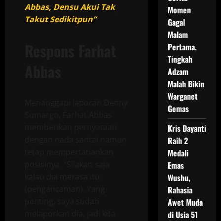
Abbas, Densu Akui Tak
Momen
Takut Sedikitpun”
Gagal
Malam
Respons Farhat
Pertama,
Tingkah
Abbas
Adzam
Malah Bikin
Warganet
Menanggapi laporan Denny
Gemas
Sumargo, Farhat Abbas
memberikan pernyataan
Kris Dayanti
dengan nada santai namun
Raih 2
tetap mempertahankan
Medali
posisinya. “Silakan saja
Emas
kalau dia merasa itu
Wushu,
(pengancaman). Yang
Rahasia
penting, saya sudah
Awet Muda
melaporkan dia, jadi kita
di Usia 51