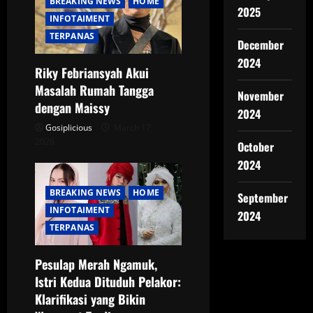
BREAKING NEWS
HOME
2025
INFOTAIMENT
TERPANAS
December
2024
Riky Febriansyah Akui
Masalah Rumah Tangga
November
dengan Maissy
2024
Gosiplicious
March 17,
2026
October
2024
BREAKING NEWS
HOME
September
INFOTAIMENT
2024
TERPANAS
Pesulap Merah Ngamuk,
Istri Kedua Dituduh Pelakor:
Klarifikasi yang Bikin