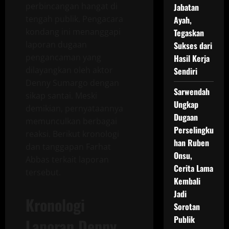
perbincangan hangat di
Jabatan
tengah publik. Pengacara
Ayah,
kondang ini menanggapi
Tegaskan
laporan dugaan
Sukses dari
pengancaman yang
Hasil Kerja
dilayangkan oleh aktor
Sendiri
Denny Sumargo dengan
Sarwendah
sikap santai. Meski
Ungkap
demikian, pernyataannya
Dugaan
memunculkan berbagai
Perselingku
reaksi. Berikut kronologi
han Ruben
dan tanggapan Farhat
Onsu,
Abbas terkait laporan
Cerita Lama
tersebut.
Kembali
Jadi
Kronologi
Sorotan
Publik
Laporan Denny