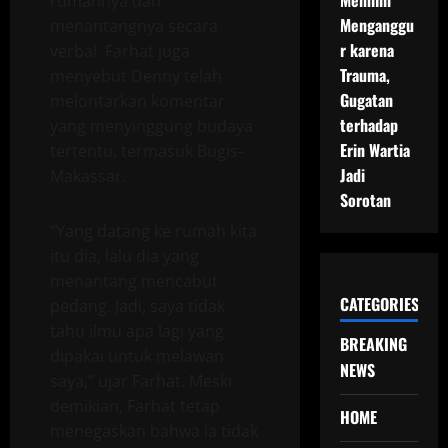
Memilih
rumahnya dan
Menganggu
menantangnya secara
r karena
verbal. Farhat juga
Trauma,
menyebut Denny telah
Gugatan
melontarkan komentar
terhadap
yang menyinggung budaya
Erin Wartia
tertentu, termasuk Bugis-
Jadi
Makassar.
Sorotan
“Yang datang ke rumah kita
itu dia, lalu dia yang
menantang mencabut
CATEGORIES
pedang. Jadi, saya tidak
tahu ilmu apa lagi yang
BREAKING
dipakai untuk melawan
NEWS
saya,” ujar Farhat. Meski
demikian, Farhat tetap
HOME
menegaskan bahwa ia tidak