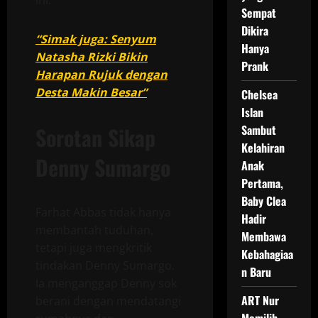
Sempat
Dikira
“Simak juga: Senyum
Hanya
Natasha Rizki Bikin
Prank
Harapan Rujuk dengan
Desta Makin Besar”
Chelsea
Islan
Sorotan Sikap
Sambut
Kelahiran
Denny Sumargo
Anak
Pertama,
Baby Clea
Farhat Abbas tidak hanya
Hadir
membantah tuduhan,
Membawa
tetapi juga mengkritik
Kebahagiaa
tindakan Denny Sumargo.
n Baru
Ia menganggap Denny sok
ART Nur
berani dengan mendatangi