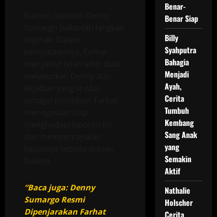
Benar-
Namun, laporan Denny
Benar Siap
Sumargo bukanlah langkah
Billy
sepihak. Dalam
Syahputra
pernyataannya, Farhat
Bahagia
menyebut telah lebih dulu
Menjadi
melaporkan Denny atas
Ayah,
kejadian yang ia nilai
Cerita
sebagai provokasi. Farhat
Tumbuh
menegaskan siap
Kembang
menghadapi laporan ini
Sang Anak
dan mempercayakan
yang
kasusnya kepada proses
Semakin
hukum.
Aktif
“Baca juga: Denny
Nathalie
Sumargo Resmi
Holscher
Dipenjarakan Farhat
Cerita