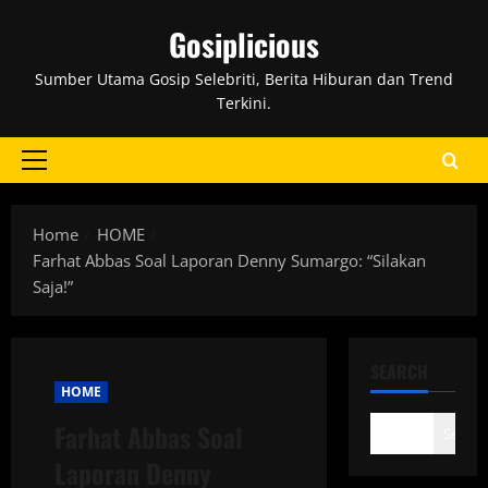
Skip
Gosiplicious
to
content
Sumber Utama Gosip Selebriti, Berita Hiburan dan Trend
Terkini.
Primary
Menu
Home
HOME
Farhat Abbas Soal Laporan Denny Sumargo: “Silakan
Saja!”
SEARCH
HOME
Farhat Abbas Soal
Search
Laporan Denny