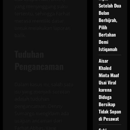
Setelah Dua
yang menyinggung suku
Bulan
tertentu, sehingga Farhat
Berhijrah,
merasa memiliki dasar
Pilih
untuk melakukan laporan
Bertahan
balik.
Demi
Istiqamah
Tuduhan
Aisar
Pengancaman
Khaled
Minta Maaf
Usai Viral
Dalam kasus ini, salah satu
karena
isu yang menjadi sorotan
Diduga
adalah tuduhan
Bersikap
pengancaman. Denny
Tidak Sopan
Sumargo mengklaim ada
di Pesawat
ucapan ancaman dari
Farhat Abbas, yang