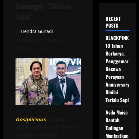
Sumargo: “Silakan
Saja!”
RECENT
POSTS
Hendra Gunadi
BLACKPINK
November 19, 2024
10 Tahun
3 minutes read
Berkarya,
Penggemar
Kecewa
Perayaan
Anniversary
Dinilai
Terlalu Sepi
Asila Maisa
Gosiplicious
– Farhat
Bantah
Abbas soal laporan Denny
Tudingan
Sumargo menjadi
Manfaatkan