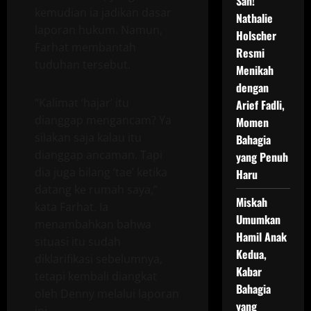
Sah!
kemudian ia jadikan dasar
Nathalie
laporan hukum. Namun,
Holscher
Farhat membantah
Resmi
tuduhan tersebut.
Menikah
dengan
“Kalimat ‘hajar’ itu
Arief Fadli,
dianggap mengancam? Ya
Momen
silakan saja kalau itu
Bahagia
dianggap ancaman. Tapi
yang Penuh
dia juga bilang ‘tae’ ketika
Haru
datang ke rumah saya,”
Miskah
kata Farhat. Ia
Umumkan
menambahkan bahwa
Hamil Anak
situasi itu sudah
Kedua,
diklarifikasi sebelumnya,
Kabar
tetapi kembali diangkat
Bahagia
oleh Denny melalui laporan
yang
ini.