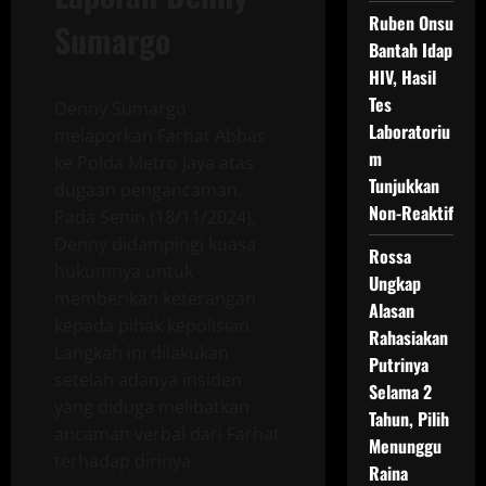
Ruben Onsu
Sumargo
Bantah Idap
HIV, Hasil
Tes
Denny Sumargo
Laboratoriu
melaporkan Farhat Abbas
m
ke Polda Metro Jaya atas
Tunjukkan
dugaan pengancaman.
Non-Reaktif
Pada Senin (18/11/2024),
Denny didampingi kuasa
Rossa
hukumnya untuk
Ungkap
memberikan keterangan
Alasan
kepada pihak kepolisian.
Rahasiakan
Langkah ini dilakukan
Putrinya
setelah adanya insiden
Selama 2
yang diduga melibatkan
Tahun, Pilih
ancaman verbal dari Farhat
Menunggu
terhadap dirinya.
Raina