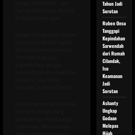
tunggu prosesnya,” ujar
Tahun Jadi
Farhat Abbas saat ditemui
Sorotan
di Polda Metro Jaya.
Ruben Onsu
Tanggapi
Ia juga menegaskan bahwa
Kepindahan
laporan ini adalah bagian
Sarwendah
dari konsekuensi hukum.
dari Rumah
“Kita adu kuat saja
Cilandak,
argumentasi, jangan
Isu
sepenafsiran dia. Kalau dia
Keamanan
melapor, saya tidak
Jadi
masalah,” tambah Farhat.
Sorotan
Ashanty
Farhat menyoroti tindakan
Ungkap
Denny Sumargo yang
Godaan
sebelumnya mendatangi
Melepas
rumahnya. Menurutnya,
Hijab
ada ucapan dari Denny