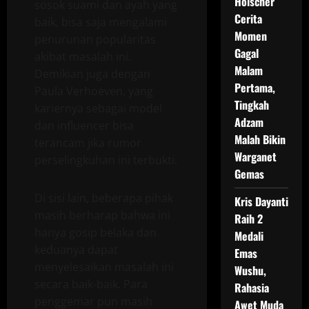
Holscher
sosok suami dan ayah yang
Cerita
baik, bisa saja mengalami
Momen
penurunan popularitas
Gagal
akibat masalah ini.
Malam
Demikian juga dengan
Pertama,
Paula Verhoeven, yang
Tingkah
kariernya sebagai model
Adzam
dan influencer bisa
Malah Bikin
terancam jika rumor
Warganet
perselingkuhan ini terbukti.
Gemas
Di sisi lain, beberapa pihak
Kris Dayanti
masih berharap bahwa ini
Raih 2
hanya gosip belaka dan
Medali
keduanya dapat
Emas
menyelesaikan masalah ini
Wushu,
secara baik-baik. Para
Rahasia
penggemar pun masih
Awet Muda