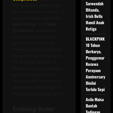
Sarwendah
mengejutkan datang dari
Ditunda,
dunia selebriti Indonesia, di
Irish Bella
mana pasangan terkenal,
Hamil Anak
Baim Wong
dan
Paula
Ketiga
Verhoeven
, dikabarkan
tengah menghadapi isu
BLACKPINK
perceraian. Rumor ini
10 Tahun
mencuat setelah spekulasi
Berkarya,
mengenai perselingkuhan
Penggemar
Paula mulai beredar di
Kecewa
media. Publik pun terkejut
Perayaan
karena pasangan yang
Anniversary
sering tampil harmonis ini
Dinilai
dikabarkan terlibat dalam
Terlalu Sepi
masalah yang cukup serius.
Asila Maisa
Bantah
Kronologi Rumor
Tudingan