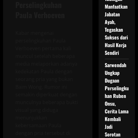
Perselingkuhan
Manfaatkan
Paula Verhoeven
Jabatan
Ayah,
Tegaskan
Kabar mengenai
Sukses dari
perselingkuhan Paula
Hasil Kerja
Verhoeven pertama kali
Sendiri
muncul setelah beberapa
media melaporkan adanya
Sarwendah
kedekatan Paula dengan
Ungkap
seorang pria yang bukan
Dugaan
Baim Wong. Rumor ini
Perselingku
semakin diperkuat dengan
han Ruben
munculnya beberapa bukti
Onsu,
visual yang diduga
Cerita Lama
menunjukkan
Kembali
kebersamaan Paula
Jadi
dengan pria tersebut di
Sorotan