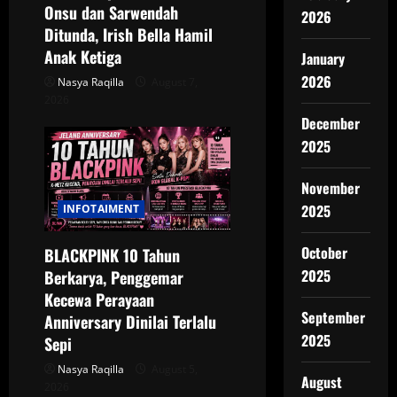
Onsu dan Sarwendah
2026
Ditunda, Irish Bella Hamil
Anak Ketiga
January
2026
Nasya Raqilla
August 7,
2026
December
2025
November
2025
INFOTAIMENT
October
BLACKPINK 10 Tahun
2025
Berkarya, Penggemar
Kecewa Perayaan
September
Anniversary Dinilai Terlalu
2025
Sepi
Nasya Raqilla
August 5,
August
2026