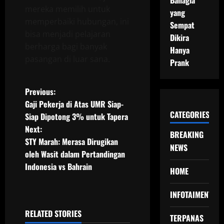
Bahagia
mereka memilih untuk
yang
memperbaiki hubungan, ini
Sempat
bisa menjadi pelajaran
Dikira
berharga bagi banyak
Hanya
pasangan di luar sana.
Prank
P
Previous:
Gaji Pekerja di Atas UMR Siap-
o
CATEGORIES
Siap Dipotong 3% untuk Tapera
Next:
s
BREAKING
STY Marah: Merasa Dirugikan
NEWS
t
oleh Wasit dalam Pertandingan
Indonesia vs Bahrain
HOME
n
INFOTAIMENT
a
RELATED STORIES
v
TERPANAS