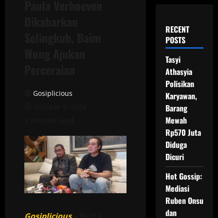
Paula Verhoeven
Dikabarkan
RECENT
Selingkuh, Baim
POSTS
Wong Ajukan
Tasyi
Perceraian
Athasyia
Polisikan
Gosiplicious
Karyawan,
October 9, 2024
Barang
Mewah
3 minutes read
Rp570 Juta
Diduga
Dicuri
Hot Gossip:
Mediasi
Ruben Onsu
dan
Gosiplicious
– Berita