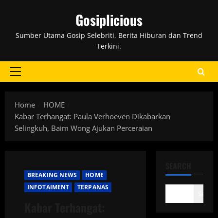
Skip
Gosiplicious
to
content
Sumber Utama Gosip Selebriti, Berita Hiburan dan Trend
Terkini.
Primary
Menu
Home
HOME
Kabar Terhangat: Paula Verhoeven Dikabarkan
Selingkuh, Baim Wong Ajukan Perceraian
SEARCH
BREAKING NEWS
HOME
INFOTAIMENT
TERPANAS
Search
Kabar Terhangat: