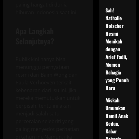
paling hangat di dunia
Sah!
hiburan Indonesia saat ini.
Nathalie
Holscher
Apa Langkah
Resmi
Selanjutnya?
Menikah
dengan
Arief Fadli,
Publik kini hanya bisa
Momen
menunggu pernyataan
Bahagia
resmi dari Baim Wong dan
yang Penuh
Paula Verhoeven terkait
Haru
kebenaran dari isu ini. Jika
mereka memutuskan untuk
Miskah
berpisah, tentu ini akan
Umumkan
menjadi salah satu
Hamil Anak
perceraian selebriti yang
Kedua,
paling menyedot perhatian
Kabar
di tahun ini. Namun, jika