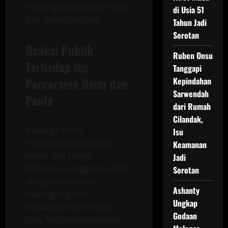
menunggu klarifikasi resmi
di Usia 51
dari Baim dan Paula.
Tahun Jadi
Sorotan
Reaksi Publik
Ruben Onsu
Terhadap Isu
Tanggapi
Perceraian Baim dan
Kepindahan
Sarwendah
Paula
dari Rumah
Cilandak,
Kabar ini tentu
Isu
menimbulkan berbagai
Keamanan
reaksi dari publik.
Jadi
Beberapa penggemar Baim
Sorotan
Wong memberikan
Ashanty
dukungan penuh
Ungkap
kepadanya, sementara
Godaan
yang lain menyayangkan