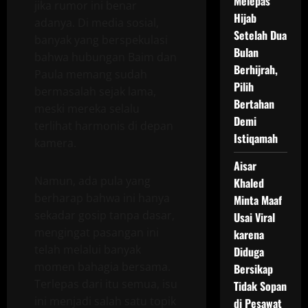
Melepas
jika rumor ini benar
Hijab
adanya. Di media sosial,
Setelah Dua
banyak yang berspekulasi
Bulan
bahwa hubungan Baim dan
Berhijrah,
Paula memang sudah
Pilih
bermasalah sejak lama,
Bertahan
meski mereka selalu
Demi
terlihat harmonis di depan
Istiqamah
kamera.
Aisar
Namun, ada pula yang
Khaled
berharap bahwa ini hanya
Minta Maaf
sekadar gosip tanpa dasar,
Usai Viral
mengingat pasangan ini
karena
telah melalui banyak
Diduga
momen bahagia bersama.
Bersikap
Terlepas dari itu semua, isu
Tidak Sopan
ini menjadi salah satu topik
di Pesawat