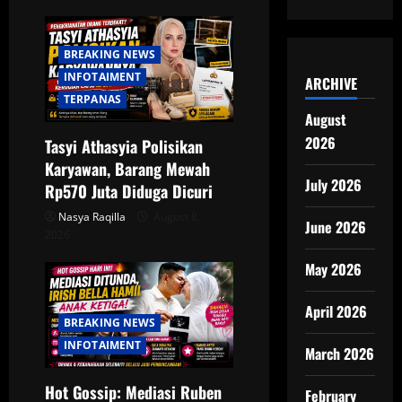
i
BREAKING NEWS
g
INFOTAIMENT
ARCHIVE
a
TERPANAS
August
t
2026
Tasyi Athasyia Polisikan
Karyawan, Barang Mewah
i
July 2026
Rp570 Juta Diduga Dicuri
o
Nasya Raqilla
August 8,
June 2026
2026
n
May 2026
April 2026
BREAKING NEWS
INFOTAIMENT
March 2026
Hot Gossip: Mediasi Ruben
February