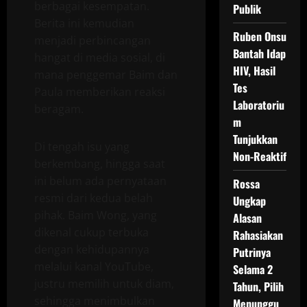
berbagai kesempatan.
Publik
Berita ini kemudian
Ruben Onsu
menjadi perbincangan
Bantah Idap
hangat di media sosial, di
HIV, Hasil
mana penggemar Baim dan
Tes
Paula memberikan reaksi
Laboratoriu
beragam.
m
Tunjukkan
Di tengah isu yang
Non-Reaktif
berkembang, hingga saat
ini belum ada pernyataan
Rossa
resmi dari kedua belah
Ungkap
pihak. Baim Wong, yang
Alasan
dikenal cukup terbuka
Rahasiakan
dengan kehidupannya
Putrinya
melalui kanal YouTube,
Selama 2
justru memilih untuk diam,
Tahun, Pilih
sehingga menimbulkan
Menunggu