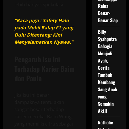
lebih banyak spekulasi.
Raina
Benar-
Benar Siap
“Baca juga : Safety Halo
pada Mobil Balap F1 yang
Billy
Dulu Ditentang: Kini
Syahputra
Menyelamatkan Nyawa.”
Bahagia
Menjadi
Pengaruh Isu Ini
Ayah,
Terhadap Karier Baim
Cerita
Tumbuh
dan Paula
Kembang
Sang Anak
Jika isu ini benar,
yang
dampaknya tentu akan
Semakin
sangat besar terhadap
Aktif
karier mereka. Baim Wong,
Nathalie
yang memiliki citra sebagai