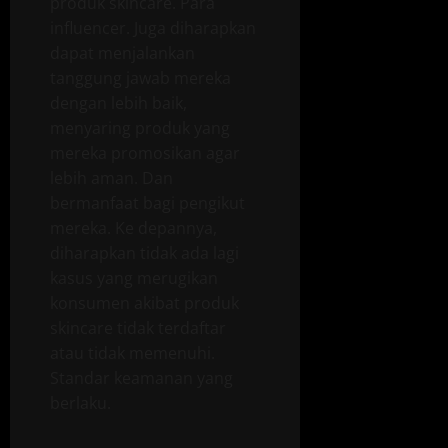
produk skincare. Para
influencer. Juga diharapkan
dapat menjalankan
tanggung jawab mereka
dengan lebih baik,
menyaring produk yang
mereka promosikan agar
lebih aman. Dan
bermanfaat bagi pengikut
mereka. Ke depannya,
diharapkan tidak ada lagi
kasus yang merugikan
konsumen akibat produk
skincare tidak terdaftar
atau tidak memenuhi.
Standar keamanan yang
berlaku.