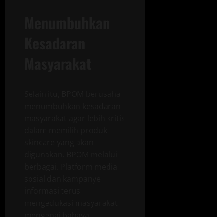
Menumbuhkan
Kesadaran
Masyarakat
Selain itu, BPOM berusaha
menumbuhkan kesadaran
masyarakat agar lebih kritis
dalam memilih produk
skincare yang akan
digunakan. BPOM melalui
berbagai. Platform media
sosial dan kampanye
informasi terus
mengedukasi masyarakat
mengenai bahaya