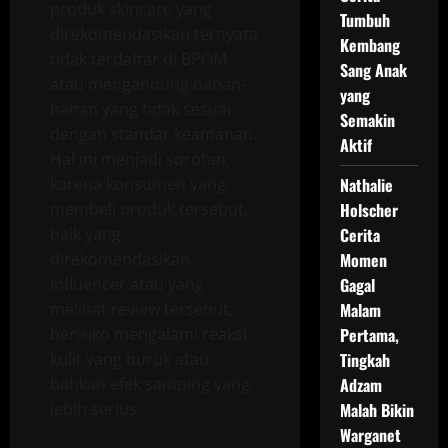
produk skincare yang
Tumbuh
direkomendasikan ternyata
Kembang
tidak terdaftar di BPOM
Sang Anak
atau mengandung bahan-
yang
bahan yang tidak sesuai
Semakin
dengan standar keamanan.
Aktif
Hal ini menjadi sorotan,
karena konsumen yang
Nathalie
membeli produk tersebut,
Holscher
baik yang
Cerita
direkomendasikan
Momen
influencer atau yang
Gagal
melihat review tersebut,
Malam
berisiko mengalami reaksi
Pertama,
kulit yang buruk atau
Tingkah
bahkan efek samping yang
Adzam
lebih serius.
Malah Bikin
Warganet