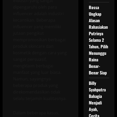
industri yang sangat
dipengaruhi oleh para
Rossa
influencer adalah industri
Ungkap
kecantikan. Beberapa
Alasan
influencer yang memiliki
Rahasiakan
jutaan pengikut
Putrinya
mempromosikan berbagai
Selama 2
produk skincare dan
Tahun, Pilih
kosmetik dengan cara yang
Menunggu
sangat persuasif,
Raina
mengklaim berbagai
Benar-
manfaat yang luar biasa.
Benar Siap
Namun, sayangnya
Billy
beberapa produk yang
Syahputra
direkomendasikan tidak
Bahagia
selalu terjamin kualitasnya.
Menjadi
Ayah,
Dalam beberapa kasus,
Cerita