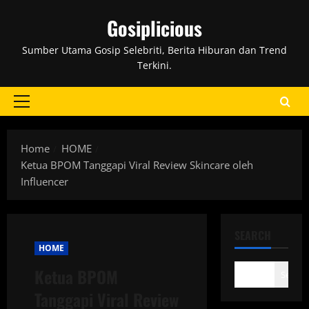
Skip
Gosiplicious
to
content
Sumber Utama Gosip Selebriti, Berita Hiburan dan Trend
Terkini.
Primary
Menu
Home
HOME
Ketua BPOM Tanggapi Viral Review Skincare oleh
Influencer
SEARCH
HOME
Ketua BPOM
Search
Tanggapi Viral Review