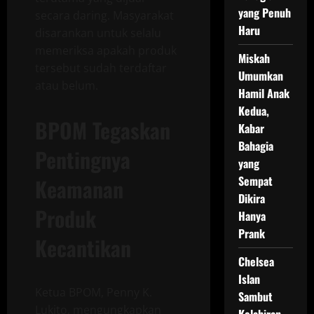
yang Penuh
secara daring. Masyarakat
Haru
disarankan untuk selalu
memeriksa apakah produk
Miskah
tersebut sudah terdaftar
Umumkan
atau belum.
Hamil Anak
Kedua,
BPOM Tegaskan
Kabar
Bahagia
Pentingnya
yang
Sempat
Keamanan
Dikira
Produk
Hanya
Prank
Kecantikan
Chelsea
Islan
Ketua BPOM, Penny K.
Sambut
Lukito, mengungkapkan