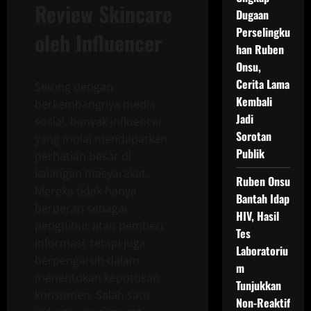
Review Skincare
Dugaan
Perselingku
oleh Influencer
han Ruben
Onsu,
Cerita Lama
Seiring dengan
Kembali
berkembangnya media
Jadi
sosial, banyak influencer
Sorotan
yang mulai mendapatkan
Publik
perhatian besar di
kalangan masyarakat.
Ruben Onsu
Mereka tidak hanya
Bantah Idap
berperan sebagai
HIV, Hasil
penghibur atau pemberi
Tes
informasi, tetapi juga
Laboratoriu
berpengaruh dalam
m
menentukan keputusan
Tunjukkan
konsumen. Salah satu
Non-Reaktif