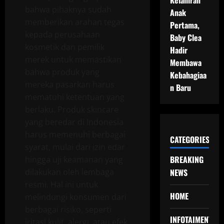
Kelahiran
bahwa pihaknya sudah
Anak
memberikan arahan tegas
Pertama,
kepada perusahaan
Baby Clea
kosmetik dan pemilik
Hadir
merek untuk memastikan
Membawa
bahwa produk yang
Kebahagiaa
mereka pasarkan harus
n Baru
mematuhi ketentuan yang
berlaku. Produk skincare
yang beredar di Indonesia
harus memenuhi berbagai
CATEGORIES
syarat, mulai dari izin edar
BREAKING
hingga uji keamanan yang
dilakukan oleh lembaga
NEWS
resmi. Hal ini untuk
HOME
melindungi konsumen dari
berbagai risiko, seperti
INFOTAIMENT
iritasi kulit, alergi, atau efek