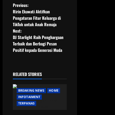
P
Previous:
Ririn Ekawati Aktifkan
o
Pengaturan Fitur Keluarga di
TikTok untuk Anak Remaja
s
Next:
t
DJ Starlight Raih Penghargaan
Terbaik dan Berbagi Pesan
n
Positif kepada Generasi Muda
a
v
RELATED STORIES
i
g
BREAKING NEWS
HOME
INFOTAIMENT
a
TERPANAS
t