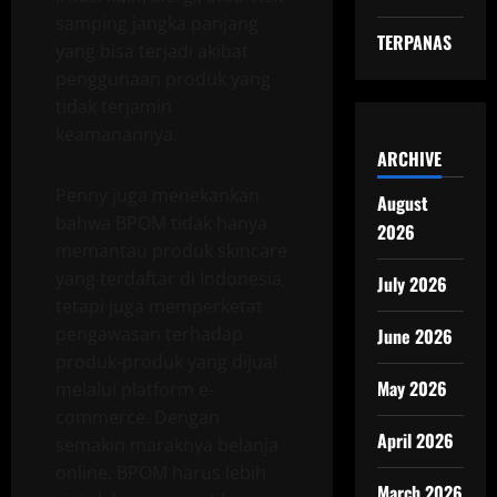
samping jangka panjang
TERPANAS
yang bisa terjadi akibat
penggunaan produk yang
tidak terjamin
keamanannya.
ARCHIVE
Penny juga menekankan
August
bahwa BPOM tidak hanya
2026
memantau produk skincare
yang terdaftar di Indonesia,
July 2026
tetapi juga memperketat
pengawasan terhadap
June 2026
produk-produk yang dijual
May 2026
melalui platform e-
commerce. Dengan
April 2026
semakin maraknya belanja
online. BPOM harus lebih
March 2026