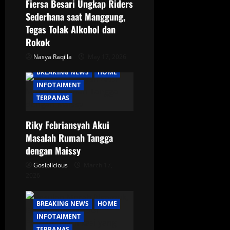
Fiersa Besari Ungkap Riders
i
Sederhana saat Manggung,
Tegas Tolak Alkohol dan
o
Rokok
Nasya Raqilla
May 17, 2026
n
BREAKING NEWS
HOME
INFOTAIMENT
TERPANAS
Riky Febriansyah Akui
Masalah Rumah Tangga
dengan Maissy
Gosiplicious
March 17,
2026
BREAKING NEWS
HOME
INFOTAIMENT
TERPANAS