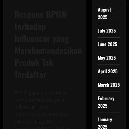
August
Respons BPOM
2025
terhadap
July 2025
Influencer yang
June 2025
Merekomendasikan
May 2025
Produk Tak
April 2025
Terdaftar
March 2025
BPOM juga memberikan
February
perhatian kepada para
2025
influencer yang
mempromosikan produk
January
skincare yang tidak
2025
terdaftar di BPOM. Dalam