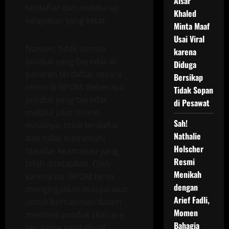
Aisar
terdaftar dan melalui uji
Khaled
kelayakan yang ketat.
Minta Maaf
Usai Viral
Namun, tidak semua
karena
produk yang beredar di
Diduga
pasaran terdaftar secara
Bersikap
resmi di BPOM. Beberapa
Tidak Sopan
produk yang beredar
di Pesawat
melalui jalur online,
Sah!
misalnya, tidak terdaftar
Nathalie
dan tidak memenuhi
Holscher
standar keamanan yang
Resmi
telah ditetapkan. Oleh
Menikah
karena itu, BPOM terus
dengan
mengingatkan masyarakat
Arief Fadli,
untuk berhati-hati dalam
Momen
membeli produk skincare,
Bahagia
terutama yang dijual