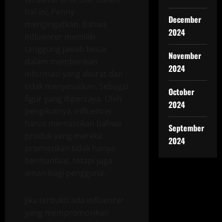
hal ini, Penny
December
mengingatkan. Bahwa
2024
influencer memiliki
tanggung jawab besar
November
dalam memberikan
2024
informasi yang akurat dan
tidak menyesatkan. Sebagai
October
figur yang dipercaya. Oleh
2024
pengikutnya, influencer
harus memastikan bahwa
September
produk yang mereka
2024
promosikan tidak hanya
bermanfaat, tetapi juga
aman bagi pengguna.
Jika terbukti ada influencer
yang mempromosikan