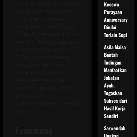
Penny K. Lukito, menyoroti
Kecewa
dampak dari rekomendasi
Perayaan
produk skincare yang
Anniversary
mengklaim manfaat instan
Dinilai
bagi kulit, namun di sisi lain
Terlalu Sepi
menimbulkan kebingungan
Asila Maisa
di kalangan masyarakat.
Bantah
BPOM pun memberikan
Tudingan
tanggapan resmi untuk
Manfaatkan
mengedukasi konsumen
Jabatan
terkait keamanan dan
Ayah,
efektivitas produk skincare
Tegaskan
yang banyak
Sukses dari
direkomendasikan di media
Hasil Kerja
sosial.
Sendiri
Fenomena
Sarwendah
Ungkap