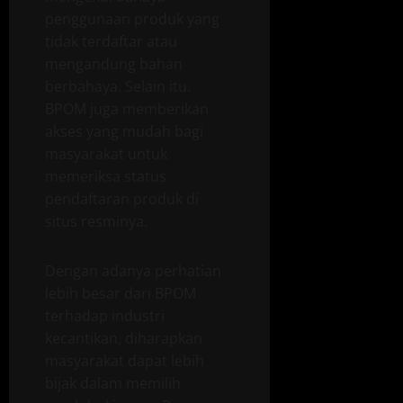
penggunaan produk yang
tidak terdaftar atau
mengandung bahan
berbahaya. Selain itu.
BPOM juga memberikan
akses yang mudah bagi
masyarakat untuk
memeriksa status
pendaftaran produk di
situs resminya.
Dengan adanya perhatian
lebih besar dari BPOM
terhadap industri
kecantikan, diharapkan
masyarakat dapat lebih
bijak dalam memilih