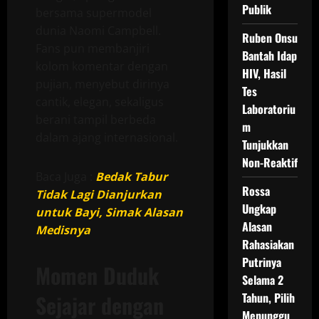
Publik
bersama supermodel
dunia Naomi Campbell.
Ruben Onsu
Fans pun membanjiri
Bantah Idap
kolom komentar dengan
HIV, Hasil
pujian, menyebut dirinya
Tes
cantik, elegan, sekaligus
Laboratoriu
berani tampil berbeda
m
dalam ajang internasional.
Tunjukkan
Non-Reaktif
Baca Juga :
Bedak Tabur
Rossa
Tidak Lagi Dianjurkan
Ungkap
untuk Bayi, Simak Alasan
Alasan
Medisnya
Rahasiakan
Putrinya
Momen Duduk
Selama 2
Sejajar dengan
Tahun, Pilih
Menunggu