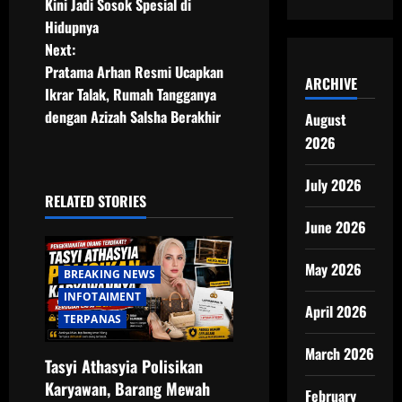
o
Kini Jadi Sosok Spesial di
Hidupnya
s
Next:
t
Pratama Arhan Resmi Ucapkan
ARCHIVE
Ikrar Talak, Rumah Tangganya
n
dengan Azizah Salsha Berakhir
August
2026
a
v
July 2026
RELATED STORIES
i
June 2026
g
May 2026
BREAKING NEWS
a
INFOTAIMENT
April 2026
TERPANAS
t
March 2026
Tasyi Athasyia Polisikan
i
Karyawan, Barang Mewah
February