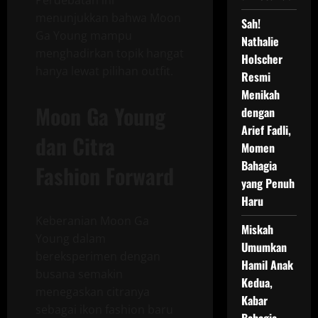
menunjukkan bahwa Moon
Sah!
Ga Young mampu
Nathalie
menghadirkan topik hangat
Holscher
hanya lewat pilihan outfit.
Resmi
Menikah
Moon Ga Young
dengan
Arief Fadli,
dan Citra
Momen
Bahagia
Fashion Forward
yang Penuh
Haru
Keberanian Moon Ga
Miskah
Young dalam
Umumkan
bereksperimen dengan
Hamil Anak
busana semakin
Kedua,
menegaskan citranya
Kabar
sebagai ikon fashion baru