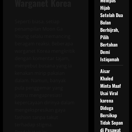
Warganet Korea
Melepas
Hijab
Setelah Dua
Seperti biasa, setiap
Bulan
penampilan Moon Ga
Berhijrah,
Young selalu memancing
Pilih
beragam reaksi. Beberapa
Bertahan
warganet Korea mengkritik
Demi
dengan komentar tajam,
Istiqamah
menyebut busana yang ia
Aisar
kenakan mirip pakaian
Khaled
dalam. Namun, banyak
Minta Maaf
pula penggemar yang
Usai Viral
justru mengapresiasi
karena
kepercayaan dirinya dalam
Diduga
mengekspresikan gaya
Bersikap
fashion tanpa takut
Tidak Sopan
terhadap stigma.
di Pesawat
Perdebatan ini