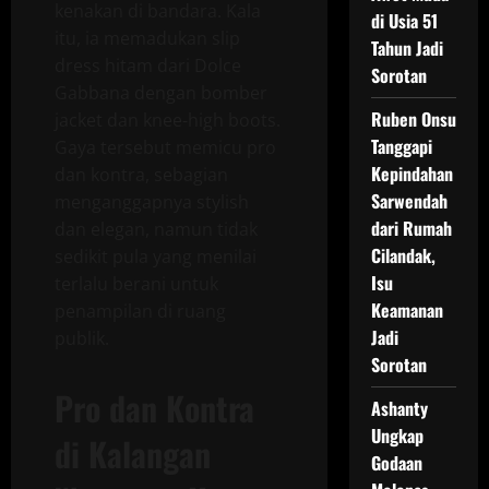
kenakan di bandara. Kala
di Usia 51
itu, ia memadukan slip
Tahun Jadi
dress hitam dari Dolce
Sorotan
Gabbana dengan bomber
Ruben Onsu
jacket dan knee-high boots.
Tanggapi
Gaya tersebut memicu pro
Kepindahan
dan kontra, sebagian
Sarwendah
menganggapnya stylish
dari Rumah
dan elegan, namun tidak
Cilandak,
sedikit pula yang menilai
Isu
terlalu berani untuk
Keamanan
penampilan di ruang
Jadi
publik.
Sorotan
Pro dan Kontra
Ashanty
Ungkap
di Kalangan
Godaan