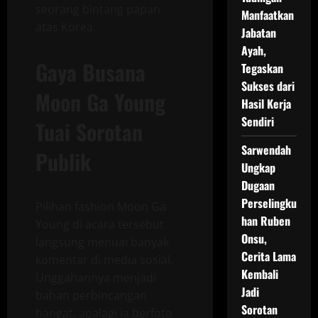
seorang bintang papan
Manfaatkan
atas Korea.
Jabatan
Ayah,
Gaya Busana
Tegaskan
Sukses dari
Moon Ga Young
Hasil Kerja
Sendiri
Tuai Sorotan
Sarwendah
Publik
Ungkap
Dugaan
Perselingku
Pilihan fashion Moon Ga
han Ruben
Young di acara tersebut
Onsu,
langsung menuai banyak
Cerita Lama
komentar di media sosial.
Kembali
Unggahannya menjadi
Jadi
bahan perbincangan
Sorotan
hangat, apalagi ia berfoto