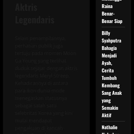
Aktris
Raina
Benar-
Legendaris
Benar Siap
Billy
Selain penampilannya,
Syahputra
perhatian publik juga
Bahagia
tertuju pada momen Moon
Menjadi
Ga Young yang terlihat
Ayah,
duduk sejajar dengan aktris
Cerita
legendaris Meryl Streep.
Tumbuh
Kehadirannya di antara
Kembang
para ikon dunia mode
Sang Anak
menegaskan statusnya
yang
sebagai salah satu
Semakin
selebritas Korea yang kini
Aktif
mulai mendapat
Nathalie
pengakuan di kancah