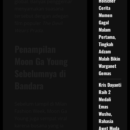
Holscher
global. Banyak penggemar
Cerita
menyamakan suasana
Momen
tersebut dengan adegan
Gagal
film populer
The Devil
Malam
Wears Prada
.
Pertama,
Tingkah
Penampilan
Adzam
Moon Ga Young
Malah Bikin
Warganet
Sebelumnya di
Gemas
Bandara
Kris Dayanti
Raih 2
Medali
Sebelum tampil di Milan
Emas
Fashion Week, Moon Ga
Wushu,
Young juga sempat viral
Rahasia
karena busana yang ia
Awet Muda