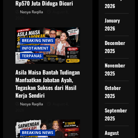
o
Rp570 Juta Diduga Dicuri
2026
Nasya Raqilla
August 8,
n
2026
January
2026
BREAKING NEWS
December
INFOTAIMENT
2025
TERPANAS
November
Asila Maisa Bantah Tudingan
2025
Manfaatkan Jabatan Ayah,
Tegaskan Sukses dari Hasil
October
Kerja Sendiri
2025
Nasya Raqilla
August 4,
September
2026
2025
August
BREAKING NEWS