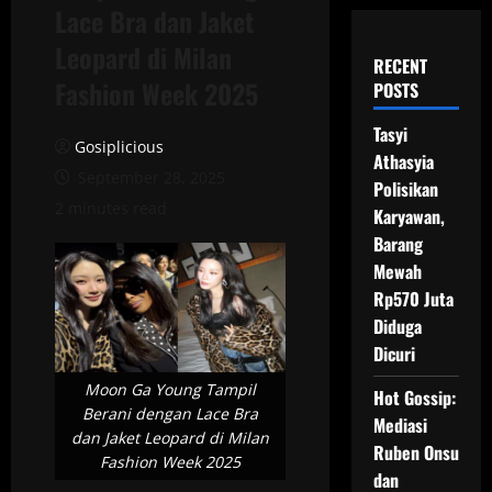
Lace Bra dan Jaket
Leopard di Milan
RECENT
Fashion Week 2025
POSTS
Tasyi
Gosiplicious
Athasyia
September 28, 2025
Polisikan
2 minutes read
Karyawan,
Barang
Mewah
Rp570 Juta
Diduga
Dicuri
Moon Ga Young Tampil
Hot Gossip:
Berani dengan Lace Bra
Mediasi
dan Jaket Leopard di Milan
Ruben Onsu
Fashion Week 2025
dan