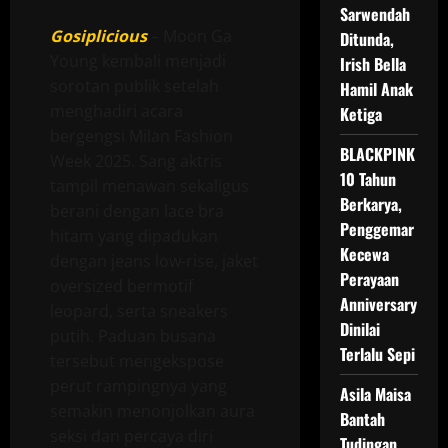
Sarwendah
Gosiplicious
– Moon Ga
Ditunda,
Young kembali menjadi
Irish Bella
sorotan publik setelah
Hamil Anak
menghadiri acara
Ketiga
bergengsi Milan Fashion
BLACKPINK
Week 2025. Sang aktris
10 Tahun
tampil menawan sekaligus
Berkarya,
berani dengan lace bra
Penggemar
hitam yang dipadukan
Kecewa
dengan jeans low-rise, jaket
Perayaan
oversized bermotif
Anniversary
leopard, serta sneakers
Dinilai
putih. Paduan busana
Terlalu Sepi
tersebut mengekspose
perut rampingnya yang
Asila Maisa
semakin menonjolkan aura
Bantah
seksi dan percaya diri
Tudingan