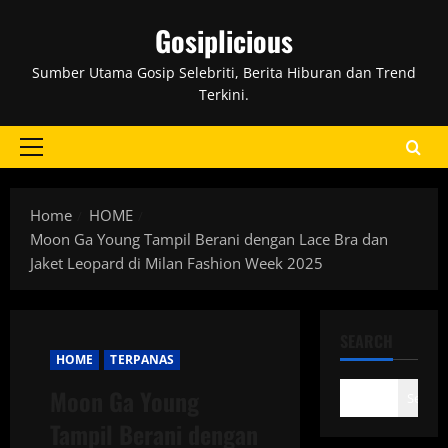
Skip
Gosiplicious
to
content
Sumber Utama Gosip Selebriti, Berita Hiburan dan Trend
Terkini.
Primary
Menu
Home
HOME
Moon Ga Young Tampil Berani dengan Lace Bra dan
Jaket Leopard di Milan Fashion Week 2025
SEARCH
HOME
TERPANAS
Moon Ga Young
Search
Tampil Berani dengan