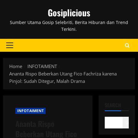
Skip
Gosiplicious
to
content
Sumber Utama Gosip Selebriti, Berita Hiburan dan Trend
Terkini.
Primary
Menu
Home
INFOTAIMENT
Ananta Rispo Beberkan Utang Fico Fachriza karena
Pinjol: Sudah Ditegur, Malah Drama
SEARCH
INFOTAIMENT
Ananta Rispo
Search
Beberkan Utang Fico