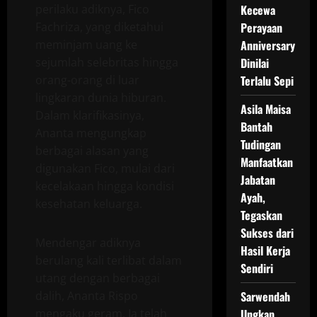
perilaku adiknya, Fico
Kecewa
Fachriza, yang diketahui
Perayaan
meminjam uang ke
Anniversary
sejumlah selebritas hingga
Dinilai
orang-orang di luar
Terlalu Sepi
lingkaran dunia hiburan.
Asila Maisa
Dalam klarifikasinya,
Bantah
Ananta mengungkap
Tudingan
berbagai alasan yang
Manfaatkan
digunakan Fico, mulai dari
Jabatan
kecelakaan hingga kondisi
Ayah,
kesehatan keluarga.
Tegaskan
Sukses dari
Mendengar adiknya
Hasil Kerja
berulang kali terlibat dalam
Sendiri
utang dengan berbagai
dalih, Ananta Rispo
Sarwendah
mengaku geram. Ia telah
Ungkap