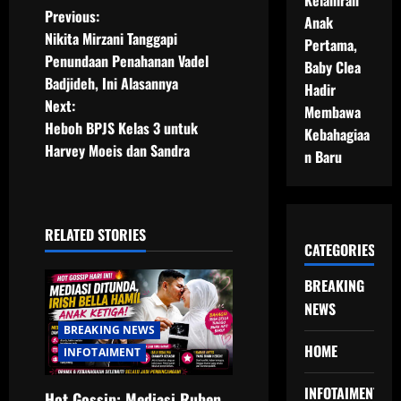
Kelahiran
P
Previous:
Anak
Nikita Mirzani Tanggapi
Pertama,
o
Penundaan Penahanan Vadel
Baby Clea
Badjideh, Ini Alasannya
s
Hadir
Next:
Membawa
t
Heboh BPJS Kelas 3 untuk
Kebahagiaa
Harvey Moeis dan Sandra
n Baru
n
a
RELATED STORIES
v
CATEGORIES
i
BREAKING
NEWS
g
BREAKING NEWS
HOME
a
INFOTAIMENT
t
INFOTAIMENT
Hot Gossip: Mediasi Ruben