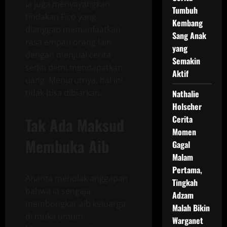
Ia juga menyayangkan
Tumbuh
tindakan Fico yang
Kembang
dianggap memanfaatkan
Sang Anak
rasa empati orang lain
yang
dengan menjual cerita
Semakin
sedih demi mendapatkan
Aktif
uang. Menurutnya, hal ini
tidak bisa dibiarkan.
Nathalie
Holscher
Cerita
Tak Ada Maksud
Momen
Membuka Aib
Gagal
Malam
Pertama,
Ananta menolak anggapan
Tingkah
bahwa ia sengaja
Adzam
membongkar aib keluarga
Malah Bikin
di muka umum.
Warganet