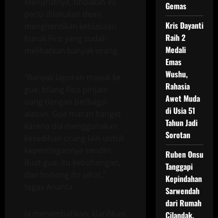
Menurutnya, tindakan ini
Gemas
perlu dilakukan demi
Kris Dayanti
menghentikan kebiasaan
Raih 2
buruk Fico yang sudah
Medali
melibatkan banyak orang.
Emas
Wushu,
“Banyak laporan masuk ke
Rahasia
gue, bilang Fico pinjam
Awet Muda
uang dengan berbagai
di Usia 51
alasan. Gue marah banget
Tahun Jadi
karena dia menggunakan
Sorotan
kesedihan orang lain untuk
kepentingannya sendiri.
Ruben Onsu
Buat gue, itu kebohongan,
Tanggapi
dan bohong itu jahat,”
Kepindahan
tegas Ananta.
Sarwendah
dari Rumah
Ia menambahkan, klarifikasi
Cilandak,