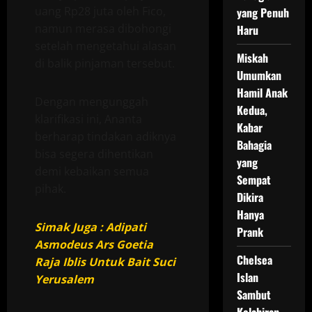
uang Rp28 juta oleh Fico,
yang Penuh
namun merasa dibohongi
Haru
setelah mengetahui alasan
Miskah
di balik pinjaman tersebut.
Umumkan
Hamil Anak
Dengan mengunggah
Kedua,
klarifikasi ini, Ananta
Kabar
berharap tindakan adiknya
Bahagia
bisa segera dihentikan
yang
demi kebaikan semua
Sempat
pihak.
Dikira
Hanya
Simak Juga : Adipati
Prank
Asmodeus Ars Goetia
Chelsea
Raja Iblis Untuk Bait Suci
Islan
Yerusalem
Sambut