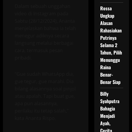
Dalam sebuah unggahan
Rossa
video di Instagram pada
Ungkap
Sabtu (28/12/2024), Ananta
Alasan
menjelaskan bahwa ia telah
Rahasiakan
menegur adiknya secara
Putrinya
langsung melalui berbagai
Selama 2
cara, termasuk pesan
Tahun, Pilih
pribadi.
Menunggu
Raina
“Gue sudah WhatsApp dia,
Benar-
gue tegur, gue marahi. Dia
Benar Siap
bilang alasannya soal pinjol
Billy
atau apalah. Tapi buat gue,
Syahputra
apa pun alasannya,
Bahagia
perilaku itu tetap salah,”
Menjadi
kata Ananta Rispo.
Ayah,
Cerita