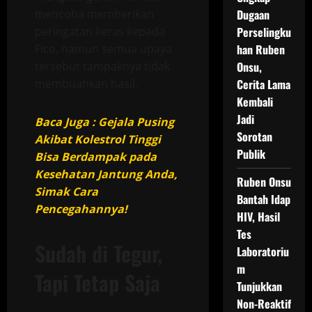
mencoba memberikan
Dugaan
peringatan keras kepada
Perselingku
Fico, namun semua upaya
han Ruben
tersebut tampaknya tidak
Onsu,
membuahkan hasil.
Cerita Lama
Kembali
Jadi
Baca Juga : Gejala Pusing
Sorotan
Akibat Kolestrol Tinggi
Publik
Bisa Berdampak pada
Kesehatan Jantung Anda,
Ruben Onsu
Simak Cara
Bantah Idap
Pencegahannya!
HIV, Hasil
Tes
Sudah di Tegur,
Laboratoriu
m
Tapi Tetap Saja
Tunjukkan
Non-Reaktif