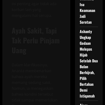
ini penting agar tidak ada
Isu
korban lain yang
Keamanan
mengalami hal serupa.
Jadi
Sorotan
Ayah Sakit, Tapi
Ashanty
Ungkap
Tak Perlu Pinjam
Godaan
Uang
Melepas
Hijab
Setelah Dua
Dalam klarifikasinya,
Bulan
Ananta membenarkan
Berhijrah,
bahwa ayah mereka
Pilih
memang sedang sakit.
Bertahan
Namun, ia menegaskan
Demi
bahwa kondisi tersebut
Istiqamah
tidak sampai memerlukan