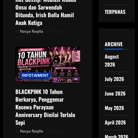
Onsu dan Sarwendah
i
TERPANAS
Ditunda, Irish Bella Hamil
o
Anak Ketiga
Nasya Raqilla
August 7,
n
2026
ARCHIVE
August
2026
INFOTAIMENT
July 2026
BLACKPINK 10 Tahun
June 2026
Berkarya, Penggemar
Kecewa Perayaan
May 2026
Anniversary Dinilai Terlalu
Sepi
April 2026
Nasya Raqilla
August 5,
March 2026
2026