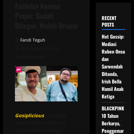
Fachriza karena
Pinjol: Sudah
RECENT
Ditegur, Malah Drama
POSTS
Hot Gossip:
Fandi Teguh
Mediasi
December 30, 2024
Ruben Onsu
2 minutes read
dan
Sarwendah
Ditunda,
Irish Bella
Hamil Anak
Ketiga
BLACKPINK
Gosiplicious
– Komika
10 Tahun
Ananta Rispo akhirnya
Berkarya,
angkat bicara terkait
Penggemar