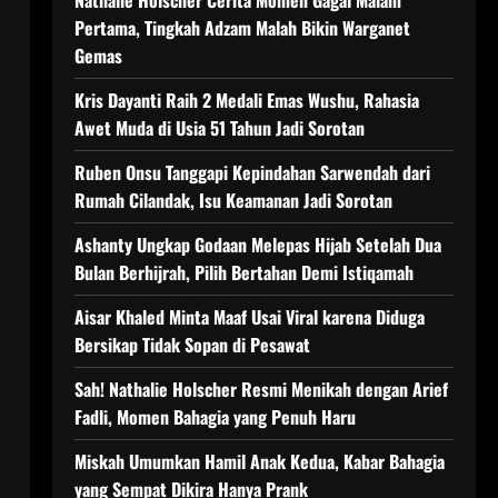
Nathalie Holscher Cerita Momen Gagal Malam
Pertama, Tingkah Adzam Malah Bikin Warganet
Gemas
Kris Dayanti Raih 2 Medali Emas Wushu, Rahasia
Awet Muda di Usia 51 Tahun Jadi Sorotan
Ruben Onsu Tanggapi Kepindahan Sarwendah dari
Rumah Cilandak, Isu Keamanan Jadi Sorotan
Ashanty Ungkap Godaan Melepas Hijab Setelah Dua
Bulan Berhijrah, Pilih Bertahan Demi Istiqamah
Aisar Khaled Minta Maaf Usai Viral karena Diduga
Bersikap Tidak Sopan di Pesawat
Sah! Nathalie Holscher Resmi Menikah dengan Arief
Fadli, Momen Bahagia yang Penuh Haru
Miskah Umumkan Hamil Anak Kedua, Kabar Bahagia
yang Sempat Dikira Hanya Prank