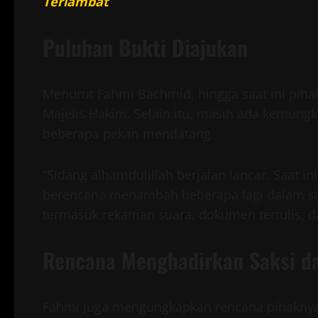
Terlambat
Puluhan Bukti Diajukan
Menurut Fahmi Bachmid, hingga saat ini pih
Majelis Hakim. Selain itu, masih ada kemung
beberapa pekan mendatang.
“Sidang alhamdulillah berjalan lancar. Saat i
berencana menambah beberapa lagi dalam sida
termasuk rekaman suara, dokumen tertulis, da
Rencana Menghadirkan Saksi da
Fahmi juga mengungkapkan rencana pihaknya 