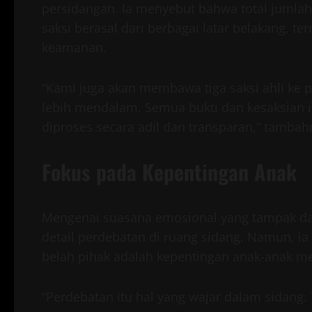
persidangan. Ia menyebut bahwa total jumlah 
saksi berasal dari berbagai latar belakang, t
keamanan.
“Kami juga akan membawa tiga saksi ahli ke
lebih mendalam. Semua bukti dan kesaksian i
diproses secara adil dan transparan,” tambah
Fokus pada Kepentingan Anak
Mengenai suasana emosional yang tampak d
detail perdebatan di ruang sidang. Namun, i
belah pihak adalah kepentingan anak-anak me
“Perdebatan itu hal yang wajar dalam sidang.