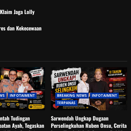
Klaim Jaga Lolly
tres dan Kekecewaan
EWS
INFOTAIMENT
BREAKING NEWS
INFOTAIMENT
TERPANAS
antah Tudingan
Sarwendah Ungkap Dugaan
batan Ayah, Tegaskan
Perselingkuhan Ruben Onsu, Cerita