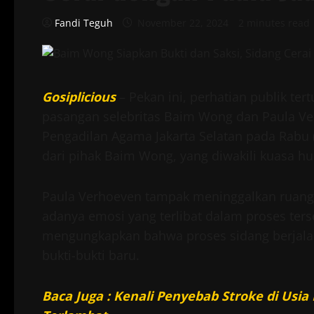
Fandi Teguh
November 22, 2024
2 minutes read
Gosiplicious
– Pekan ini, perhatian publik te
pasangan selebritas Baim Wong dan Paula Ver
Pengadilan Agama Jakarta Selatan pada Rabu 
dari pihak Baim Wong, yang diwakili kuasa 
Paula Verhoeven tampak meninggalkan ruan
adanya emosi yang terlibat dalam proses te
mengungkapkan bahwa proses sidang berjala
bukti-bukti baru.
Baca Juga : Kenali Penyebab Stroke di Us