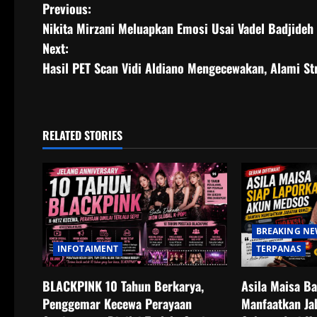
P
Previous:
Nikita Mirzani Meluapkan Emosi Usai Vadel Badjideh 
o
Next:
s
Hasil PET Scan Vidi Aldiano Mengecewakan, Alami S
t
n
RELATED STORIES
a
v
i
BREAKING N
g
INFOTAIMENT
TERPANAS
a
BLACKPINK 10 Tahun Berkarya,
Asila Maisa B
t
Penggemar Kecewa Perayaan
Manfaatkan Ja