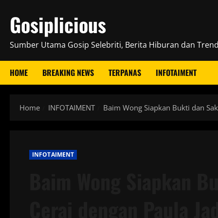
Skip
Gosiplicious
to
content
Sumber Utama Gosip Selebriti, Berita Hiburan dan Trend 
HOME
BREAKING NEWS
TERPANAS
INFOTAIMENT
Home
INFOTAIMENT
Baim Wong Siapkan Bukti dan Saksi
INFOTAIMENT
Baim Wong Siapkan Buk
Cerai dengan Paula Jad