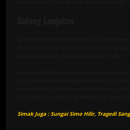
menemukan solusi terbaik untuk anak-anak,” 
Sidang Lanjutan
Sidang cerai Baim Wong dan Paula Verhoeven
Proses ini diperkirakan akan berlangsung beb
dapat dihadirkan di hadapan Majelis Hakim.
Kasus ini tidak hanya menarik perhatian karen
juga karena langkah-langkah hukum yang dia
menyelesaikan konflik secara terstruktur. Ma
ini dengan harapan yang terbaik bagi kedua b
Simak Juga : Sungai Simo Hilir, Tragedi S