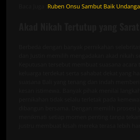
Baca Juga :
Ruben Onsu Sambut Baik Undanga
Akad Nikah Tertutup yang Sara
Berbeda dengan banyak pernikahan selebritas
dan Justin memilih mengadakan akad nikah se
Keputusan tersebut membuat suasana acara t
keluarga terdekat serta sahabat dekat yang ha
suasana Bali yang tenang dan indah member
kesan istimewa. Banyak pihak menilai langk
pernikahan tidak selalu terletak pada keme
dibangun bersama. Dengan memilih prosesi yan
menikmati setiap momen penting tanpa tekana
justru membuat kisah mereka terasa lebih h