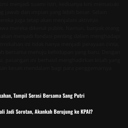
esmi menjadi suami istri, keduanya kini memasuki
 jawab dan impian yang lebih besar. Selain
ka juga tetap akan menjalani aktivitas
awa mereka dikenal publik. Namun, banyak orang
 akan menjadi fondasi penting dalam menghadapi
nikahan ini tidak hanya menjadi perayaan cinta,
kah bersama menuju kehidupan yang baru. Dengan
i, pasangan ini berhasil menghadirkan kisah yang
kan kesan mendalam bagi para penggemarnya.
kahan, Tampil Serasi Bersama Sang Putri
li Jadi Sorotan, Akankah Berujung ke KPAI?