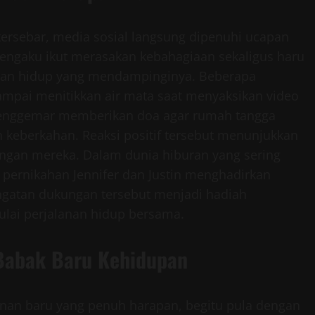
tersebar, media sosial langsung dipenuhi ucapan
engaku ikut merasakan kebahagiaan sekaligus haru
gan hidup yang mendampinginya. Beberapa
pai menitikkan air mata saat menyaksikan video
k penggemar memberikan doa agar rumah tangga
n keberkahan. Reaksi positif tersebut menunjukkan
ngan mereka. Dalam dunia hiburan yang sering
pernikahan Jennifer dan Justin menghadirkan
angatan dukungan tersebut menjadi hadiah
ulai perjalanan hidup bersama.
Babak Baru Kehidupan
anan baru yang penuh harapan, begitu pula dengan