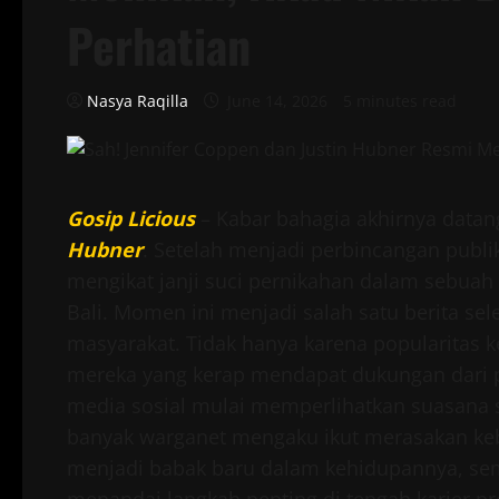
Perhatian
Nasya Raqilla
June 14, 2026
5 minutes read
Gosip Licious
– Kabar bahagia akhirnya data
Hubner
. Setelah menjadi perbincangan publi
mengikat janji suci pernikahan dalam sebuah 
Bali. Momen ini menjadi salah satu berita sel
masyarakat. Tidak hanya karena popularitas 
mereka yang kerap mendapat dukungan dari p
media sosial mulai memperlihatkan suasana sa
banyak warganet mengaku ikut merasakan kebah
menjadi babak baru dalam kehidupannya, seme