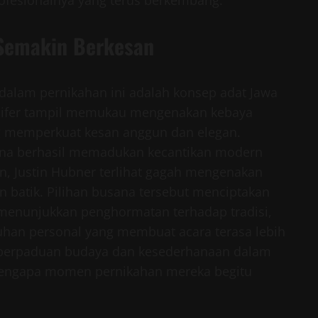
rofesionalnya yang terus berkembang.
Semakin Berkesan
 dalam pernikahan ini adalah konsep adat Jawa
nnifer tampil memukau mengenakan kebaya
ng memperkuat kesan anggun dan elegan.
ena berhasil memadukan kecantikan modern
in, Justin Hubner terlihat gagah mengenakan
n batik. Pilihan busana tersebut menciptakan
n menunjukkan penghormatan terhadap tradisi,
uhan personal yang membuat acara terasa lebih
 perpaduan budaya dan kesederhanaan dalam
 mengapa momen pernikahan mereka begitu