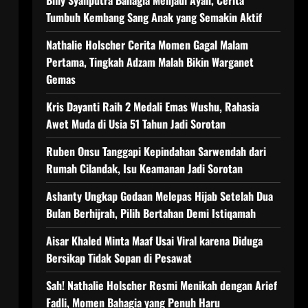
Billy Syahputra Bahagia Menjadi Ayah, Cerita
Tumbuh Kembang Sang Anak yang Semakin Aktif
Nathalie Holscher Cerita Momen Gagal Malam
Pertama, Tingkah Adzam Malah Bikin Warganet
Gemas
Kris Dayanti Raih 2 Medali Emas Wushu, Rahasia
Awet Muda di Usia 51 Tahun Jadi Sorotan
Ruben Onsu Tanggapi Kepindahan Sarwendah dari
Rumah Cilandak, Isu Keamanan Jadi Sorotan
Ashanty Ungkap Godaan Melepas Hijab Setelah Dua
Bulan Berhijrah, Pilih Bertahan Demi Istiqamah
Aisar Khaled Minta Maaf Usai Viral karena Diduga
Bersikap Tidak Sopan di Pesawat
Sah! Nathalie Holscher Resmi Menikah dengan Arief
Fadli, Momen Bahagia yang Penuh Haru