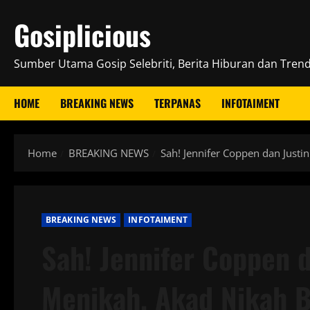
Skip
Gosiplicious
to
content
Sumber Utama Gosip Selebriti, Berita Hiburan dan Trend 
HOME
BREAKING NEWS
TERPANAS
INFOTAIMENT
Home
BREAKING NEWS
Sah! Jennifer Coppen dan Just
BREAKING NEWS
INFOTAIMENT
Sah! Jennifer Coppen 
Menikah, Akad Nikah B