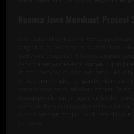
menandai langkah penting di tengah karier p
Nuansa Jawa Membuat Prosesi 
Salah satu hal yang paling mencuri perhatian
yang diusung selama prosesi akad nikah. Je
tradisional dengan sentuhan riasan paes ya
Penampilannya mendapat banyak pujian kar
dengan kekayaan budaya Indonesia. Di sisi la
beskap putih lengkap dengan blankon dan kai
suasana yang sakral sekaligus hangat. Selai
konsep pernikahan ini juga memberikan sent
istimewa. Banyak penggemar menilai bahwa
prosesi tersebut menjadi salah satu alasan
berkesan.