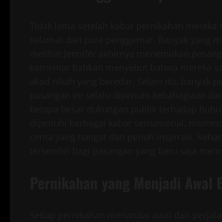
Tidak lama setelah kabar pernikahan mereka 
selamat dari para penggemar. Banyak yang m
melihat Jennifer akhirnya menemukan pasan
komentar bahkan menyebut bahwa mereka sam
akad nikah yang beredar. Selain itu, banya
pasangan ini selalu dipenuhi kebahagiaan da
betapa besar dukungan publik terhadap hubu
dipenuhi berbagai kabar sensasional, momen 
cerita yang hangat dan penuh inspirasi. Keh
tersendiri bagi pasangan yang baru saja mem
Pernikahan yang Menjadi Awal 
Setiap pernikahan menandai awal dari perjal