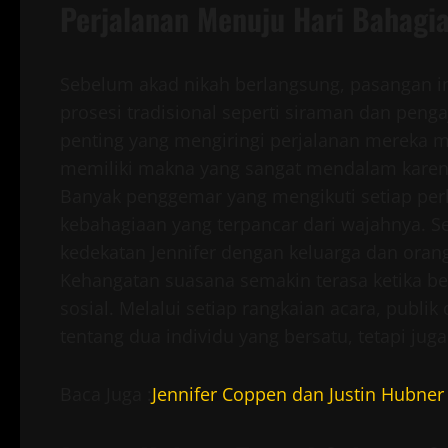
Perjalanan Menuju Hari Bahagi
Sebelum akad nikah berlangsung, pasangan in
prosesi tradisional seperti siraman dan pe
penting yang mengiringi perjalanan mereka me
memiliki makna yang sangat mendalam karena
Banyak penggemar yang mengikuti setiap pe
kebahagiaan yang terpancar dari wajahnya. Se
kedekatan Jennifer dengan keluarga dan oran
Kehangatan suasana semakin terasa ketika be
sosial. Melalui setiap rangkaian acara, publi
tentang dua individu yang bersatu, tetapi ju
Baca Juga :
Jennifer Coppen dan Justin Hubne