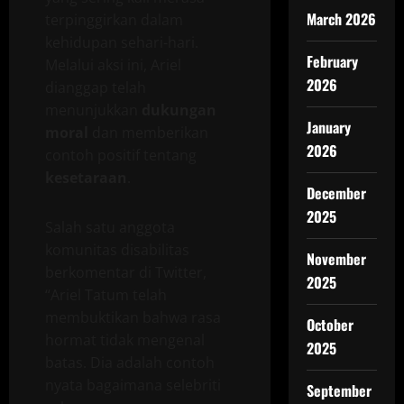
March 2026
terpinggirkan dalam
kehidupan sehari-hari.
February
Melalui aksi ini, Ariel
2026
dianggap telah
menunjukkan
dukungan
January
moral
dan memberikan
2026
contoh positif tentang
kesetaraan
.
December
2025
Salah satu anggota
komunitas disabilitas
November
berkomentar di Twitter,
2025
“Ariel Tatum telah
membuktikan bahwa rasa
October
hormat tidak mengenal
2025
batas. Dia adalah contoh
nyata bagaimana selebriti
September