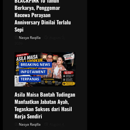
o
BLACKPINK 10 Tahun
Berkarya, Penggemar
n
Kecewa Perayaan
Anniversary Dinilai Terlalu
Sepi
Nasya Raqilla
August 5,
2026
BREAKING NEWS
INFOTAIMENT
TERPANAS
Asila Maisa Bantah Tudingan
Manfaatkan Jabatan Ayah,
Tegaskan Sukses dari Hasil
Kerja Sendiri
Nasya Raqilla
August 4,