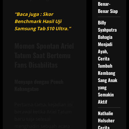
Benar-
Benar Siap
“Baca juga : Skor
Benchmark Hasil Uji
Billy
Samsung Tab S10 Ultra.”
Syahputra
Bahagia
Momen Spontan Ariel
Menjadi
Ayah,
Tatum Saat Bertemu
Cerita
Fans Disabilitas
Tumbuh
Kembang
Sang Anak
Menyapa dengan Penuh
yang
Kehangatan
Semakin
Aktif
Pertama-tama, kejadian ini
berawal ketika Ariel Tatum
Nathalie
baru saja selesai
Holscher
menghadiri sebuah acara
Cerita