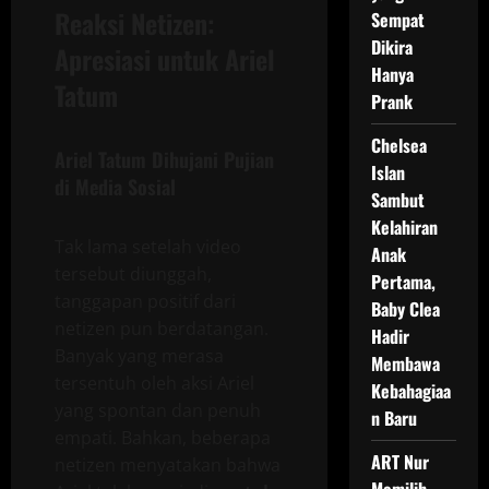
Reaksi Netizen:
Sempat
Dikira
Apresiasi untuk Ariel
Hanya
Tatum
Prank
Chelsea
Ariel Tatum Dihujani Pujian
Islan
di Media Sosial
Sambut
Kelahiran
Tak lama setelah video
Anak
tersebut diunggah,
Pertama,
tanggapan positif dari
Baby Clea
netizen pun berdatangan.
Hadir
Banyak yang merasa
Membawa
tersentuh oleh aksi Ariel
Kebahagiaa
yang spontan dan penuh
n Baru
empati. Bahkan, beberapa
ART Nur
netizen menyatakan bahwa