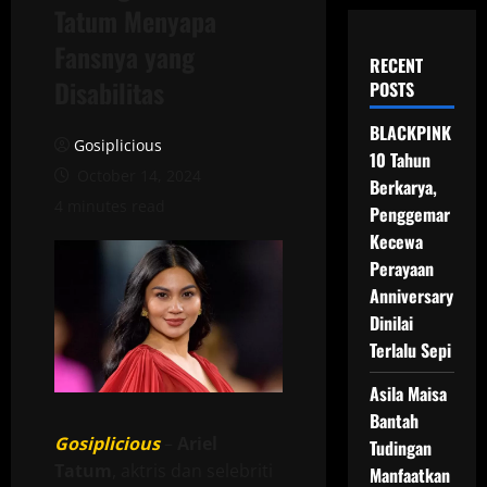
Tatum Menyapa
Fansnya yang
RECENT
Disabilitas
POSTS
BLACKPINK
Gosiplicious
10 Tahun
October 14, 2024
Berkarya,
4 minutes read
Penggemar
Kecewa
Perayaan
Anniversary
Dinilai
Terlalu Sepi
Asila Maisa
Bantah
Gosiplicious
–
Ariel
Tudingan
Tatum
, aktris dan selebriti
Manfaatkan