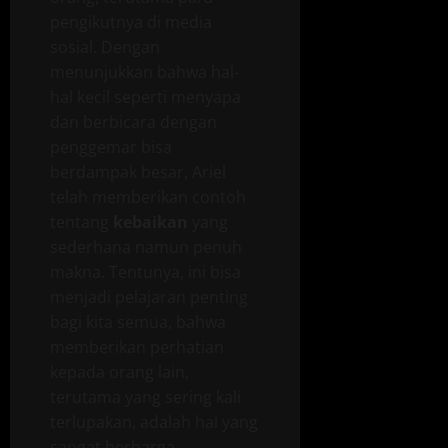
pengikutnya di media
sosial. Dengan
menunjukkan bahwa hal-
hal kecil seperti menyapa
dan berbicara dengan
penggemar bisa
berdampak besar, Ariel
telah memberikan contoh
tentang
kebaikan
yang
sederhana namun penuh
makna. Tentunya, ini bisa
menjadi pelajaran penting
bagi kita semua, bahwa
memberikan perhatian
kepada orang lain,
terutama yang sering kali
terlupakan, adalah hal yang
sangat berharga.