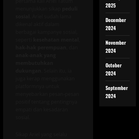
pertama kali Ariel Tatum
2025
menunjukkan sikap
peduli
sosial
. Ariel sudah lama
December
dikenal aktif dalam
2024
berbagai kampanye sosial,
seperti
kesehatan mental
,
November
hak-hak perempuan
, dan
2024
anak-anak yang
membutuhkan
October
dukungan
. Selain itu, ia
2024
juga kerap menggunakan
platformnya untuk
September
menyebarkan pesan-pesan
2024
positif tentang pentingnya
empati dan kesadaran
sosial.
Sikap Ariel yang selalu