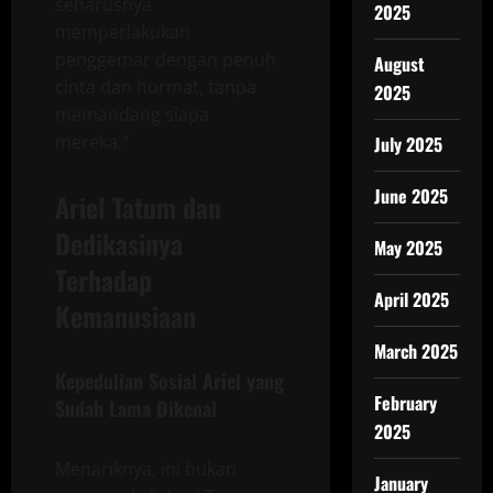
seharusnya
2025
memperlakukan
penggemar dengan penuh
August
cinta dan hormat, tanpa
2025
memandang siapa
mereka.”
July 2025
June 2025
Ariel Tatum dan
Dedikasinya
May 2025
Terhadap
April 2025
Kemanusiaan
March 2025
Kepedulian Sosial Ariel yang
February
Sudah Lama Dikenal
2025
Menariknya, ini bukan
January