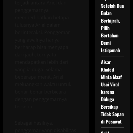
terjadi antara Ariel dan
Setelah Dua
penggemarnya
Bulan
memperlihatkan betapa
Berhijrah,
tulusnya Ariel dalam
Pilih
berinteraksi. Penggemar
Bertahan
yang awalnya hanya
Demi
berharap bisa menyapa
Istiqamah
dari jauh, ternyata
Aisar
mendapatkan lebih dari
Khaled
yang ia duga. Selama
Minta Maaf
beberapa menit, Ariel
Usai Viral
meluangkan waktu untuk
karena
benar-benar berbicara
Diduga
dengan penggemarnya
Bersikap
tersebut.
Tidak Sopan
di Pesawat
Sebagai hasilnya,
penggemar yang disabilitas