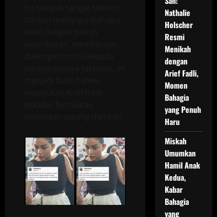
Sah!
itu tampak sangat terharu,
Nathalie
bahkan menangis bahagia.
Holscher
Ariel, dengan penuh
Resmi
kelembutan, memberikan
Menikah
dukungan moral kepada
dengan
penggemarnya tersebut. Ini
Arief Fadli,
menjadi bukti bahwa
Momen
kepedulian Ariel tidak
Bahagia
sekadar formalitas,
yang Penuh
melainkan datang dari hati.
Haru
Miskah
Umumkan
Hamil Anak
Kedua,
Kabar
Bahagia
yang