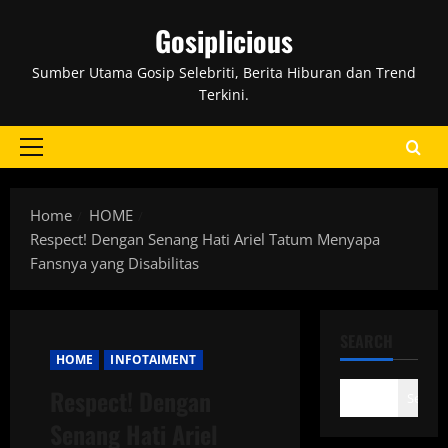
Skip
Gosiplicious
to
content
Sumber Utama Gosip Selebriti, Berita Hiburan dan Trend
Terkini.
Primary
Menu
Home
HOME
Respect! Dengan Senang Hati Ariel Tatum Menyapa
Fansnya yang Disabilitas
SEARCH
HOME
INFOTAIMENT
Respect! Dengan
Search
Senang Hati Ariel