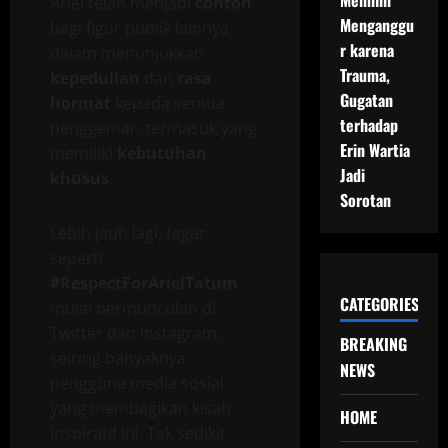
Memilih
Ariel telah menjadi
contoh
Menganggu
bagi figur publik lainnya
r karena
dalam menunjukkan
Trauma,
kepedulian
dan
rasa
Gugatan
hormat
kepada semua
terhadap
penggemar, termasuk yang
Erin Wartia
memiliki
kebutuhan
Jadi
khusus
.
Sorotan
Lebih jauh lagi, tagar
seperti
#RespectForArielTatum
CATEGORIES
mulai bermunculan di
Twitter dan Instagram,
BREAKING
seiring banyaknya
NEWS
pengguna media sosial
yang membagikan kisah
HOME
inspiratif ini. Tak sedikit