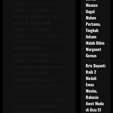
publik. Saat dia menuju
Momen
mobilnya, dia melihat
Gagal
seorang penggemar yang
Malam
duduk di
kursi roda
Pertama,
dengan wajah penuh
Tingkah
harap. Bukannya langsung
Adzam
masuk ke mobil, Ariel justru
Malah Bikin
putar balik
dan
Warganet
menghampiri penggemar
Gemas
tersebut. Tentunya, ini
Kris Dayanti
menunjukkan betapa Ariel
Raih 2
menghargai setiap
Medali
penggemarnya, tanpa
Emas
melihat perbedaan kondisi.
Wushu,
Rahasia
Lebih lanjut, Ariel tak hanya
Awet Muda
menyapa dari kejauhan,
di Usia 51
tetapi juga mengajak