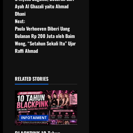
Ayah Al Ghazali yaitu Ahmad
s
Dhani
t
Next:
Paula Verhoeven Diberi Uang
n
Bulanan Rp 200 Juta oleh Baim
Wong, “Setahun Sekali Itu” Ujar
a
Raffi Ahmad
v
i
RELATED STORIES
g
a
t
INFOTAIMENT
i