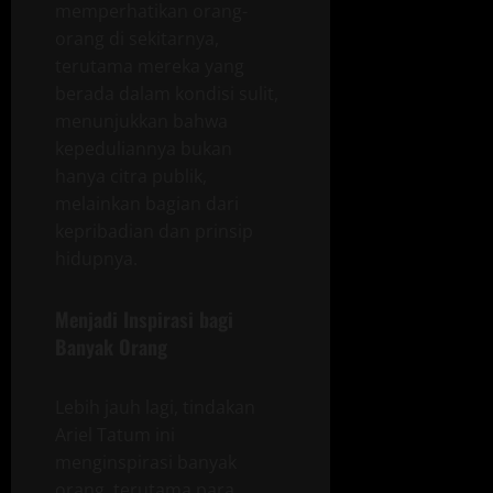
memperhatikan orang-
orang di sekitarnya,
terutama mereka yang
berada dalam kondisi sulit,
menunjukkan bahwa
kepeduliannya bukan
hanya citra publik,
melainkan bagian dari
kepribadian dan prinsip
hidupnya.
Menjadi Inspirasi bagi
Banyak Orang
Lebih jauh lagi, tindakan
Ariel Tatum ini
menginspirasi banyak
orang, terutama para