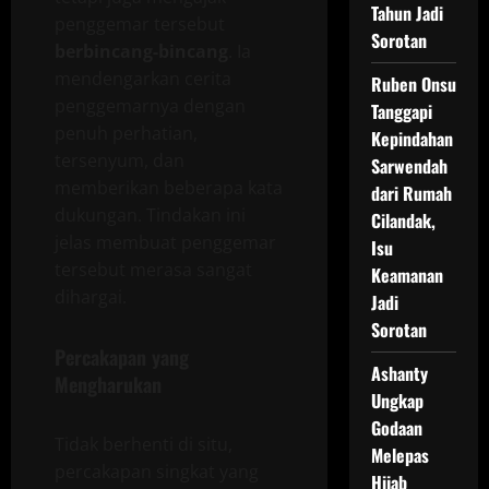
Tahun Jadi
penggemar tersebut
Sorotan
berbincang-bincang
. Ia
mendengarkan cerita
Ruben Onsu
penggemarnya dengan
Tanggapi
penuh perhatian,
Kepindahan
tersenyum, dan
Sarwendah
memberikan beberapa kata
dari Rumah
dukungan. Tindakan ini
Cilandak,
jelas membuat penggemar
Isu
tersebut merasa sangat
Keamanan
dihargai.
Jadi
Sorotan
Percakapan yang
Ashanty
Mengharukan
Ungkap
Godaan
Tidak berhenti di situ,
Melepas
percakapan singkat yang
Hijab