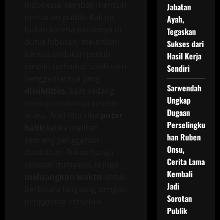
Indonesia, kembali mencuri
Jabatan
perhatian publik. Kali ini,
Ayah,
bukan karena perannya di
Tegaskan
dunia hiburan, melainkan
Sukses dari
karena tindakan penuh
Hasil Kerja
empati terhadap salah satu
Sendiri
penggemarnya yang
Sarwendah
disabilitas
. Saat sedang
Ungkap
menuju mobilnya setelah
Dugaan
acara, Ariel tiba-tiba
putar
Perselingku
balik
ketika melihat
han Ruben
seorang penggemar
Onsu,
disabilitas. Bukan hanya
Cerita Lama
sekadar menyapa, ia juga
Kembali
meluangkan waktu
untuk
Jadi
berbicara langsung dengan
Sorotan
penggemar tersebut.
Publik