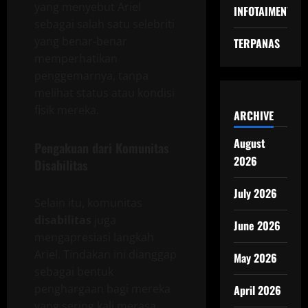
yang menyebut Ariel
INFOTAIMENT
sebagai salah satu selebriti
yang benar-benar
TERPANAS
memperhatikan
penggemarnya, tanpa
melihat status atau kondisi
fisik mereka.
ARCHIVE
August
Pengakuan dari Komunitas
2026
Disabilitas
July 2026
Selain itu, komunitas
disabilitas
juga
June 2026
mengapresiasi langkah
Ariel. Tindakan ini dianggap
May 2026
sebagai bentuk
penghargaan bagi mereka
April 2026
yang sering kali merasa