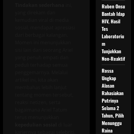
Tindakan sederhana
ini,
Ruben Onsu
yang direkam dan
Bantah Idap
kemudian viral di media
HIV, Hasil
sosial, mendapat apresiasi
Tes
dari berbagai kalangan.
Laboratoriu
Momen ini menunjukkan
m
sisi lain dari seorang Ariel
Tunjukkan
yang penuh empati dan
Non-Reaktif
peduli terhadap semua
Rossa
penggemarnya. Melalui
Ungkap
artikel ini, kita akan
Alasan
membahas lebih lanjut
Rahasiakan
tentang momen tersebut,
Putrinya
reaksi netizen, serta
Selama 2
bagaimana Ariel Tatum
Tahun, Pilih
terus menunjukkan
Menunggu
kepedulian sosial
di luar
Raina
kariernya sebagai selebriti.