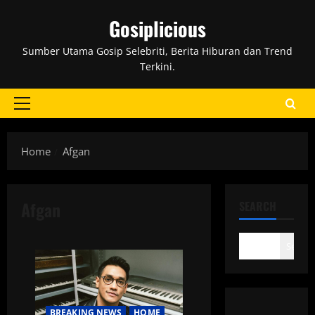
Skip
Gosiplicious
to
content
Sumber Utama Gosip Selebriti, Berita Hiburan dan Trend
Terkini.
Primary
Menu
Home
Afgan
Afgan
SEARCH
Search
BREAKING NEWS
HOME