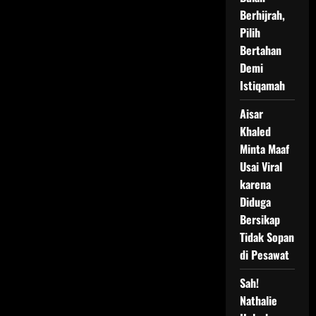
Berhijrah,
Pilih
Bertahan
Demi
Istiqamah
Aisar
Khaled
Minta Maaf
Usai Viral
karena
Diduga
Bersikap
Tidak Sopan
di Pesawat
Sah!
Nathalie