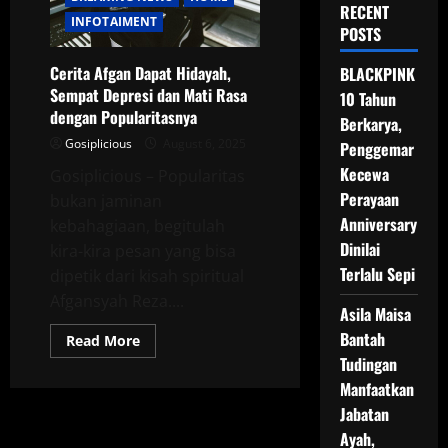
RECENT
INFOTAIMENT
POSTS
Cerita Afgan Dapat Hidayah,
BLACKPINK
Sempat Depresi dan Mati Rasa
10 Tahun
dengan Popularitasnya
Berkarya,
Gosiplicious
August 6, 2025
Penggemar
Kecewa
Gosiplicious – Popularitas
Perayaan
bukan jaminan
Anniversary
kebahagiaan, begitulah
Dinilai
kira-kira pesan yang bisa
Terlalu Sepi
dipetik dari kisah spiritual
Afgansyah Reza....
Asila Maisa
Bantah
Read
Read More
more
Tudingan
about
Cerita
Manfaatkan
Afgan
Dapat
Jabatan
Hidayah,
Ayah,
Sempat