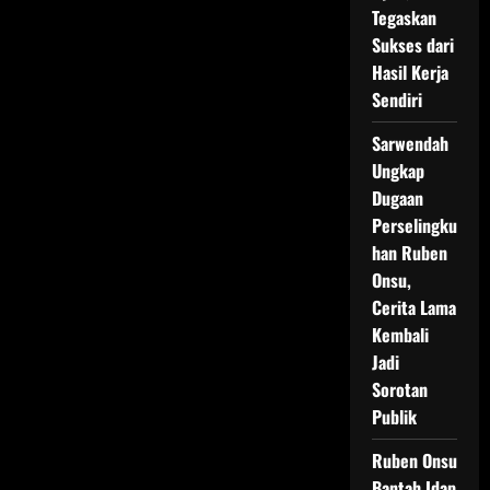
Depresi
Tegaskan
dan
Mati
Sukses dari
Rasa
dengan
Hasil Kerja
Popularitasnya
Sendiri
Sarwendah
Ungkap
Dugaan
Perselingku
han Ruben
Onsu,
Cerita Lama
Kembali
Jadi
Sorotan
Publik
Ruben Onsu
Bantah Idap