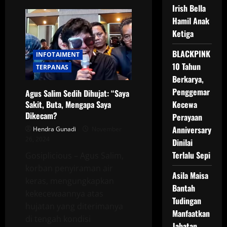
Brian
Irish Bella
Praneda:
Hamil Anak
Klausal
Perdamaian
Ketiga
dengan
Agus
Salim
BLACKPINK
INFOTAIMENT
Sudah
Disepakati
10 Tahun
TERPANAS
oleh
Pratiwi
Berkarya,
Noviyanthi
Penggemar
Agus Salim Sedih Dihujat: “Saya
Kecewa
Sakit, Buta, Mengapa Saya
Dikecam?
Perayaan
Anniversary
Hendra Gunadi
November
26, 2024
Dinilai
Terlalu Sepi
Gosiplicious – Agus Salim,
korban penyiraman air
Asila Maisa
keras, mengungkapkan
Bantah
kekecewaannya atas
Tudingan
hujatan yang diterimanya
Manfaatkan
di tengah kondisi
Jabatan