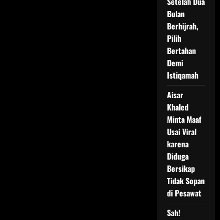
Setelah Dua
Bulan
Berhijrah,
Pilih
Bertahan
Demi
Istiqamah
Aisar
Khaled
Minta Maaf
Usai Viral
karena
Diduga
Bersikap
Tidak Sopan
di Pesawat
Sah!