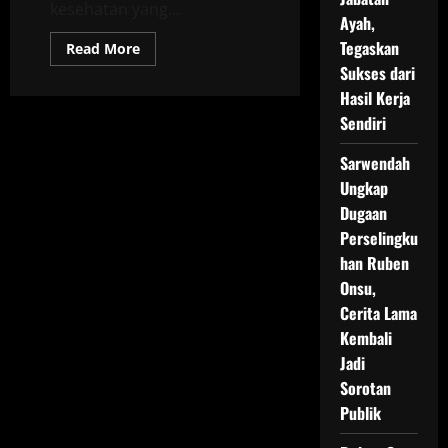
kesehatan yang...
Ayah,
Tegaskan
Read
Read More
more
Sukses dari
about
Agus
Hasil Kerja
Salim
Sedih
Sendiri
Dihujat:
“Saya
Sakit,
Sarwendah
Buta,
Ungkap
Mengapa
Saya
Dugaan
Dikecam?
Perselingku
han Ruben
Onsu,
Cerita Lama
Kembali
Jadi
Sorotan
Publik