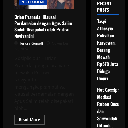
INFOTAIMENT
RECENT
POSTS
Brian Praneda: Klausal
Tasyi
Perdamaian dengan Agus Salim
Athasyia
Sudah Disepakati oleh Pratiwi
Polisikan
Noviyanthi
Karyawan,
Hendra Gunadi
November
Barang
28, 2024
Mewah
Gosiplicious – Brian
Rp570 Juta
Praneda, pengacara yang
Diduga
mewakili Pratiwi
Dicuri
Noviyanthi,
mengungkapkan bahwa
Hot Gossip:
klausal perdamaian dengan
Mediasi
Agus Salim telah disepakati
Ruben Onsu
oleh...
dan
Sarwendah
Read
Read More
more
Ditunda,
about