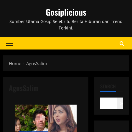
Skip
Gosiplicious
to
content
Sumber Utama Gosip Selebriti, Berita Hiburan dan Trend
Terkini.
Primary
Menu
Home
AgusSalim
AgusSalim
SEARCH
Search