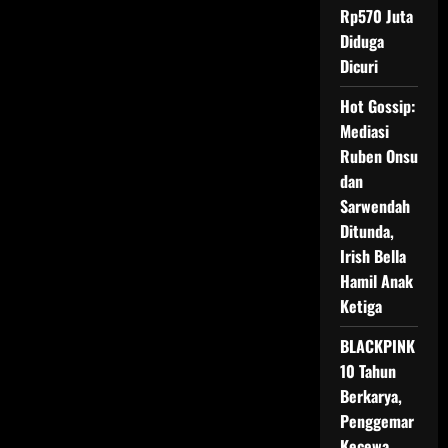
Pasca
Rp570 Juta
Pendarahan
Saat
Diduga
Melahirkan
Dicuri
Anak
Ketiga
Hot Gossip:
Mediasi
Ruben Onsu
dan
Sarwendah
Ditunda,
Irish Bella
Hamil Anak
Ketiga
BLACKPINK
10 Tahun
Berkarya,
Penggemar
Kecewa