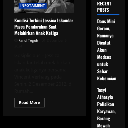
RECENT
INFOTAIMENT
POSTS
Kondisi Terkini Jessica Iskandar
Daus Mini
Pasca Pendarahan Saat
Geram,
Melahirkan Anak Ketiga
Namanya
Fandi Teguh
December 9,
Dicatut
2024
Akun
Gosiplicious – Jessica
Medsos
Iskandar telah melahirkan
untuk
anak ketiganya bersama
Sebar
Vincent Verhaag pada
Kebencian
Senin, 2 Desember 2012, di
Tasyi
Rumah...
Athasyia
Read
Read More
Polisikan
more
about
Karyawan,
Kondisi
Barang
Terkini
Jessica
Mewah
Iskandar