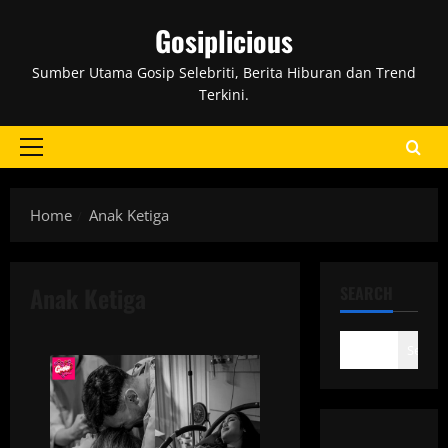
Skip
Gosiplicious
to
content
Sumber Utama Gosip Selebriti, Berita Hiburan dan Trend
Terkini.
Primary
Menu
Home
Anak Ketiga
Anak Ketiga
SEARCH
Search