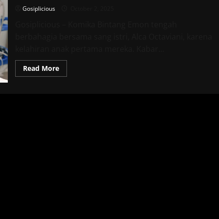
Gosiplicious
October 2, 2025
Gosiplicious – Komika Bintang Emon tengah
berbahagia bersama sang istri, Alca Octaviani, karena
kelahiran anak pertama mereka. Kabar...
Read
Read More
more
about
Bintang
Emon
dan
Alca
Octaviani
Bahagia
Sambut
Kelahiran
Anak
Pertama