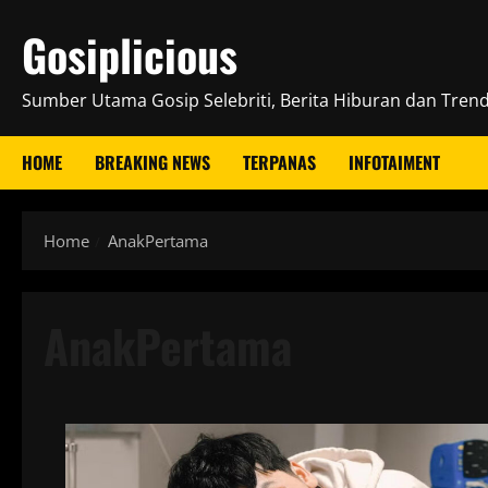
Skip
Gosiplicious
to
content
Sumber Utama Gosip Selebriti, Berita Hiburan dan Trend 
HOME
BREAKING NEWS
TERPANAS
INFOTAIMENT
Home
AnakPertama
AnakPertama