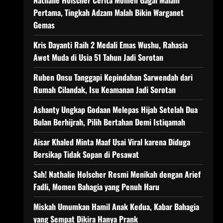
Nathalie Holscher Cerita Momen Gagal Malam
Pertama, Tingkah Adzam Malah Bikin Warganet
Gemas
Kris Dayanti Raih 2 Medali Emas Wushu, Rahasia
Awet Muda di Usia 51 Tahun Jadi Sorotan
Ruben Onsu Tanggapi Kepindahan Sarwendah dari
Rumah Cilandak, Isu Keamanan Jadi Sorotan
Ashanty Ungkap Godaan Melepas Hijab Setelah Dua
Bulan Berhijrah, Pilih Bertahan Demi Istiqamah
Aisar Khaled Minta Maaf Usai Viral karena Diduga
Bersikap Tidak Sopan di Pesawat
Sah! Nathalie Holscher Resmi Menikah dengan Arief
Fadli, Momen Bahagia yang Penuh Haru
Miskah Umumkan Hamil Anak Kedua, Kabar Bahagia
yang Sempat Dikira Hanya Prank