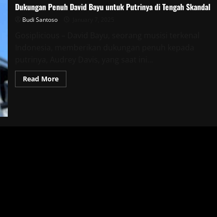
Dukungan Penuh David Bayu untuk Putrinya di Tengah Skandal
Budi Santoso
January 7, 2025
Gosiplicious – David Bayu, seorang musisi terkenal
Indonesia, memberikan dukungan penuh kepada
putrinya, Audrey Davis, yang saat ini...
Read
Read More
more
about
Dukungan
Penuh
David
Bayu
untuk
Putrinya
di
Tengah
Skandal