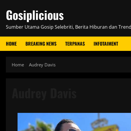
Skip
Gosiplicious
to
content
Sumber Utama Gosip Selebriti, Berita Hiburan dan Trend 
HOME
BREAKING NEWS
TERPANAS
INFOTAIMENT
Home
Audrey Davis
Audrey Davis