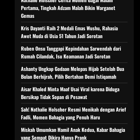
Nathalie Holscher Cerita Momen Gagal Malam
Pertama, Tingkah Adzam Malah Bikin Warganet
Gemas
Kris Dayanti Raih 2 Medali Emas Wushu, Rahasia
Awet Muda di Usia 51 Tahun Jadi Sorotan
Ruben Onsu Tanggapi Kepindahan Sarwendah dari
Rumah Cilandak, Isu Keamanan Jadi Sorotan
Ashanty Ungkap Godaan Melepas Hijab Setelah Dua
Bulan Berhijrah, Pilih Bertahan Demi Istiqamah
Aisar Khaled Minta Maaf Usai Viral karena Diduga
Bersikap Tidak Sopan di Pesawat
Sah! Nathalie Holscher Resmi Menikah dengan Arief
Fadli, Momen Bahagia yang Penuh Haru
Miskah Umumkan Hamil Anak Kedua, Kabar Bahagia
yang Sempat Dikira Hanya Prank