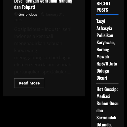
Love” dengan Sentuhan Hanung
RECENT
dan Tohpati
POSTS
Gosiplicious
January 31,
2025
Tasyi
Athasyia
Gosiplicious – Industri seni
Polisikan
Indonesia kembali
Karyawan,
menghadirkan sebuah
Barang
karya yang
Mewah
menggabungkan berbagai
Rp570 Juta
elemen seni dalam sebuah
Diduga
pertunjukan spektakuler....
Dicuri
Read
Read More
more
Hot Gossip:
about
Yanti
Mediasi
Airlangga
Hadirkan
Ruben Onsu
Musikal
dan
Menawan,
“City
Sarwendah
of
Love”
Ditunda,
dengan