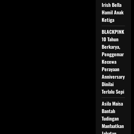
Sentuhan
Irish Bella
Hanung
Hamil Anak
dan
Tohpati
Ketiga
BLACKPINK
10 Tahun
Berkarya,
Penggemar
Kecewa
Perayaan
Anniversary
Dinilai
Terlalu Sepi
Asila Maisa
Bantah
Tudingan
Manfaatkan
Jabatan