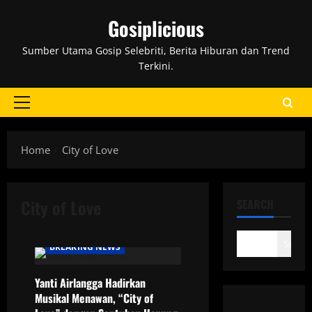
Skip
Gosiplicious
to
content
Sumber Utama Gosip Selebriti, Berita Hiburan dan Trend
Terkini.
Primary
Menu
Home
City of Love
City of Love
SEARCH
Search
BREAKING NEWS
Yanti Airlangga Hadirkan
Musikal Menawan, “City of