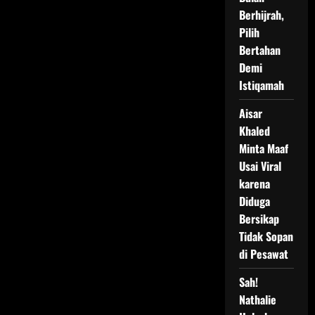
Berhijrah,
Pilih
Bertahan
Demi
Istiqamah
Aisar
Khaled
Minta Maaf
Usai Viral
karena
Diduga
Bersikap
Tidak Sopan
di Pesawat
Sah!
Nathalie