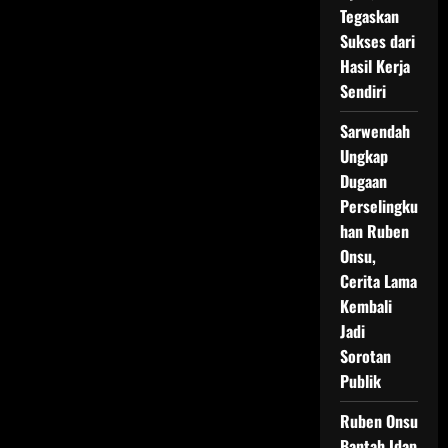
di
Tegaskan
Tengah
Gelombang
Sukses dari
Demonstrasi
Hasil Kerja
Sendiri
Sarwendah
Ungkap
Dugaan
Perselingku
han Ruben
Onsu,
Cerita Lama
Kembali
Jadi
Sorotan
Publik
Ruben Onsu
Bantah Idap