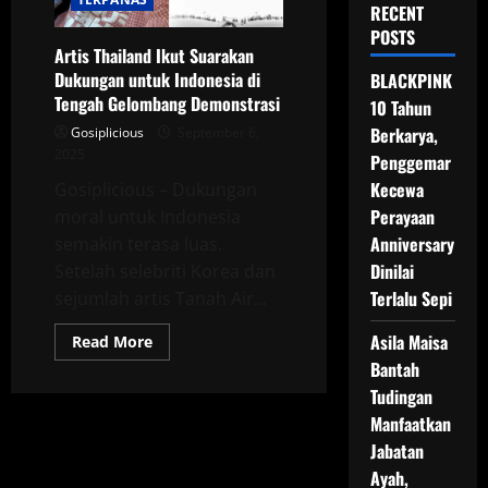
RECENT
POSTS
Artis Thailand Ikut Suarakan
Dukungan untuk Indonesia di
BLACKPINK
Tengah Gelombang Demonstrasi
10 Tahun
Berkarya,
Gosiplicious
September 6,
2025
Penggemar
Kecewa
Gosiplicious – Dukungan
Perayaan
moral untuk Indonesia
Anniversary
semakin terasa luas.
Dinilai
Setelah selebriti Korea dan
Terlalu Sepi
sejumlah artis Tanah Air...
Asila Maisa
Read
Read More
more
Bantah
about
Artis
Tudingan
Thailand
Ikut
Manfaatkan
Suarakan
Dukungan
Jabatan
untuk
Ayah,
Indonesia