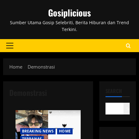
Skip
Gosiplicious
to
content
Sumber Utama Gosip Selebriti, Berita Hiburan dan Trend
Terkini.
Primary
Menu
Home
Demonstrasi
Demonstrasi
SEARCH
Search
BREAKING NEWS
HOME
TERPANAS