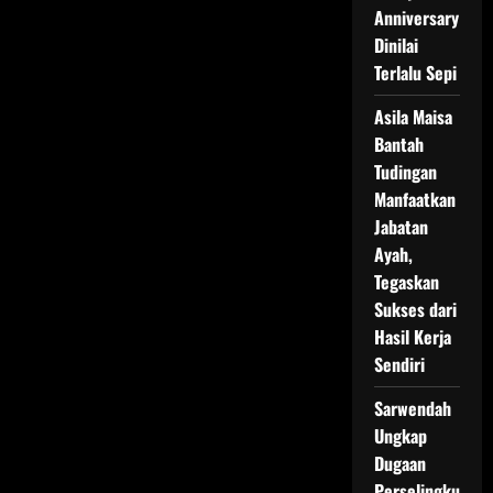
Noviyanthi:
Anniversary
Pelaporan,
Transparansi,
Dinilai
dan
Hikmah
Terlalu Sepi
di
Balik
Asila Maisa
Bantuan
Sosial
Bantah
Tudingan
Manfaatkan
Jabatan
Ayah,
Tegaskan
Sukses dari
Hasil Kerja
Sendiri
Sarwendah
Ungkap
Dugaan
Perselingku