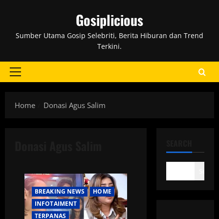
Skip
Gosiplicious
to
content
Sumber Utama Gosip Selebriti, Berita Hiburan dan Trend
Terkini.
Primary
Menu
Home
Donasi Agus Salim
Donasi Agus Salim
SEARCH
Search
BREAKING NEWS
HOME
INFOTAIMENT
TERPANAS