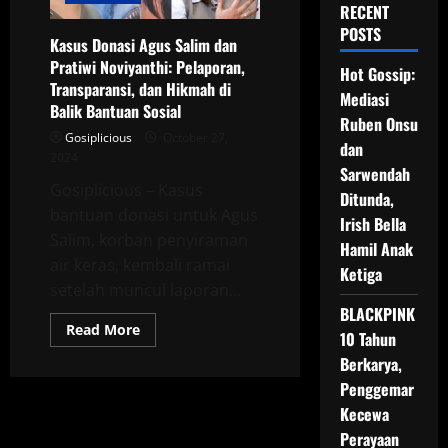
RECENT
POSTS
Kasus Donasi Agus Salim dan
Pratiwi Noviyanthi: Pelaporan,
Hot Gossip:
Transparansi, dan Hikmah di
Mediasi
Balik Bantuan Sosial
Ruben Onsu
Gosiplicious
October 27,
dan
2024
Sarwendah
Gosiplicious – Kasus
Ditunda,
bantuan donasi untuk Agus
Irish Bella
Salim, korban penyiraman
Hamil Anak
air keras, kembali ramai
Ketiga
setelah muncul laporan...
BLACKPINK
Read
Read More
10 Tahun
more
about
Berkarya,
Kasus
Donasi
Penggemar
Agus
Kecewa
Salim
dan
Perayaan
Pratiwi