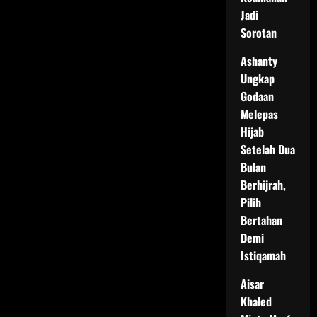
Jadi
Sorotan
Ashanty
Ungkap
Godaan
Melepas
Hijab
Setelah Dua
Bulan
Berhijrah,
Pilih
Bertahan
Demi
Istiqamah
Aisar
Khaled