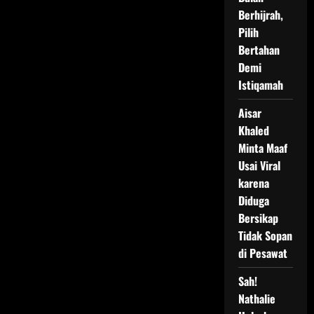
Berhijrah,
Pilih
Bertahan
Demi
Istiqamah
Aisar
Khaled
Minta Maaf
Usai Viral
karena
Diduga
Bersikap
Tidak Sopan
di Pesawat
Sah!
Nathalie