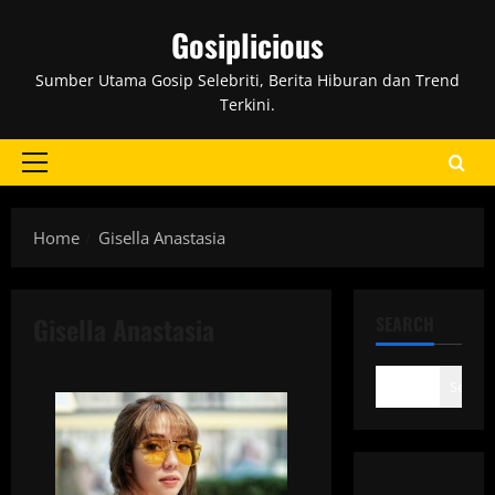
Skip
Gosiplicious
to
content
Sumber Utama Gosip Selebriti, Berita Hiburan dan Trend
Terkini.
Primary
Menu
Home
Gisella Anastasia
Gisella Anastasia
SEARCH
Search