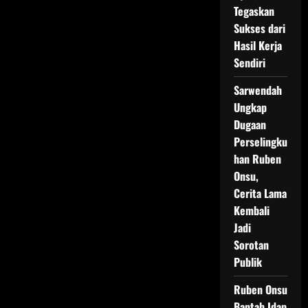
Saat
Tegaskan
Bersama
Cinta
Sukses dari
Brian
di
Hasil Kerja
Acara
Sendiri
Luna
Maya
Sarwendah
Ungkap
Dugaan
Perselingku
han Ruben
Onsu,
Cerita Lama
Kembali
Jadi
Sorotan
Publik
Ruben Onsu
Bantah Idap