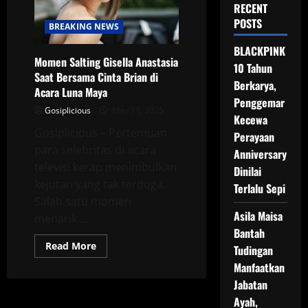
RECENT
POSTS
BREAKING NEWS
BLACKPINK
Momen Salting Gisella Anastasia
10 Tahun
Saat Bersama Cinta Brian di
Berkarya,
Acara Luna Maya
Penggemar
Gosiplicious
May 11, 2025
Kecewa
Gosiplicious – Pertemuan
Perayaan
para selebritas di acara
Anniversary
televisi kerap menimbulkan
Dinilai
kejutan yang tak terduga.
Terlalu Sepi
Salah satu momen
Asila Maisa
menarik....
Bantah
Read
Read More
Tudingan
more
about
Manfaatkan
Momen
Jabatan
Salting
Gisella
Ayah,
Anastasia