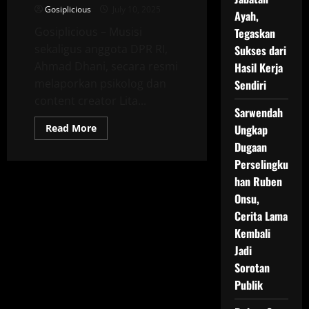
Gosiplicious
July 10, 2025
Ayah,
Gosiplicious – Musisi
Tegaskan
sekaligus anggota DPR RI,
Sukses dari
Ahmad Dhani, secara resmi
Hasil Kerja
melaporkan psikolog dan
Sendiri
content creator Lita...
Sarwendah
Read
Read More
Ungkap
more
Dugaan
about
Ahmad
Perselingku
Dhani
Resmi
han Ruben
Laporkan
Lita
Onsu,
Gading
ke
Cerita Lama
Polda
Kembali
Metro
Jaya
Jadi
Sorotan
Publik