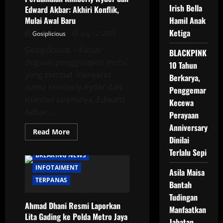
Irish Bella
Edward Akbar: Akhiri Konflik,
Mulai Awal Baru
Hamil Anak
Ketiga
Gosiplicious
July 12, 2025
Gosiplicious – Kasus
BLACKPINK
dugaan penggelapan mobil
10 Tahun
yang sempat menyeret
Berkarya,
nama Kimberly Ryder dan
Penggemar
mantan suaminya, Edward
Kecewa
Akbar,...
Perayaan
Anniversary
Read
Read More
more
Dinilai
about
Terlalu Sepi
Perdamaian
BREAKING NEWS
Kimberly
Ryder
INFOTAIMENT
Asila Maisa
dan
Edward
TERPANAS
Bantah
Akbar:
Akhiri
Tudingan
Konflik,
Ahmad Dhani Resmi Laporkan
Mulai
Manfaatkan
Awal
Lita Gading ke Polda Metro Jaya
Jabatan
Baru