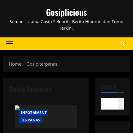
Skip
Gosiplicious
to
content
Sumber Utama Gosip Selebriti, Berita Hiburan dan Trend
Terkini.
Primary
Menu
Home
Gosip terpanas
Gosip terpanas
SEARCH
Search
INFOTAIMENT
TERPANAS