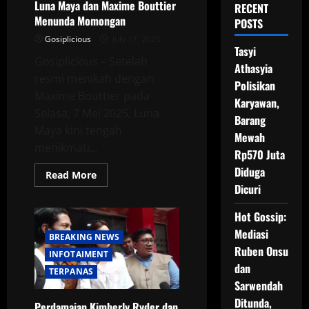
Luna Maya dan Maxime Bouttier
RECENT
Menunda Momongan
POSTS
Gosiplicious
July 17, 2025
Tasyi
Gosiplicious – Setelah
Athasyia
resmi menikah dengan
Polisikan
Maxime Bouttier pada
Karyawan,
Selasa, 7 Mei 2025, Luna
Barang
Maya kini tengah
Mewah
menikmati...
Rp570 Juta
Diduga
Read
Read More
more
Dicuri
about
Luna
Maya
Hot Gossip:
dan
Maxime
Mediasi
BREAKING NEWS
Bouttier
Ruben Onsu
Menunda
INFOTAIMENT
Momongan
dan
TERPANAS
Sarwendah
Ditunda,
Perdamaian Kimberly Ryder dan