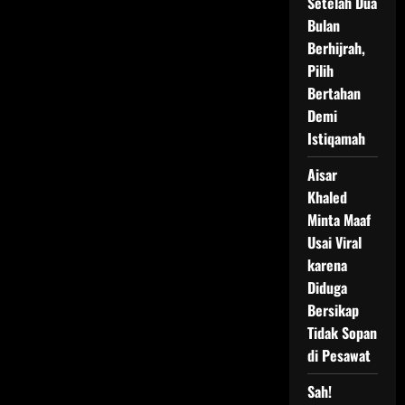
Setelah Dua
Bulan
Berhijrah,
Pilih
Bertahan
Demi
Istiqamah
Aisar
Khaled
Minta Maaf
Usai Viral
karena
Diduga
Bersikap
Tidak Sopan
di Pesawat
Sah!