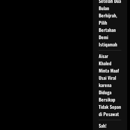
Setelah Dua
Bulan
Berhijrah,
Pilih
Bertahan
Demi
Istiqamah
Aisar
Khaled
Minta Maaf
Usai Viral
karena
Diduga
Bersikap
Tidak Sopan
di Pesawat
Sah!