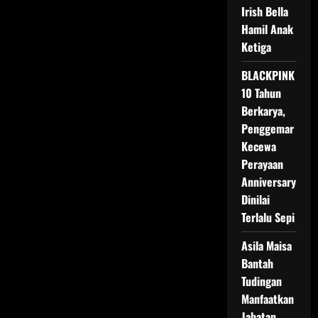
Cerai
Irish Bella
Ahmad
Hamil Anak
Assegaf
Sejak
Ketiga
15
September
2025
BLACKPINK
10 Tahun
Berkarya,
Penggemar
Kecewa
Perayaan
Anniversary
Dinilai
Terlalu Sepi
Asila Maisa
Bantah
Tudingan
Manfaatkan
Jabatan