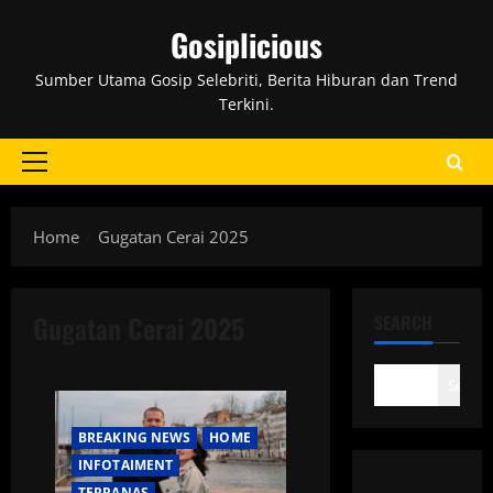
Skip
Gosiplicious
to
content
Sumber Utama Gosip Selebriti, Berita Hiburan dan Trend
Terkini.
Primary
Menu
Home
Gugatan Cerai 2025
Gugatan Cerai 2025
SEARCH
Search
BREAKING NEWS
HOME
INFOTAIMENT
TERPANAS