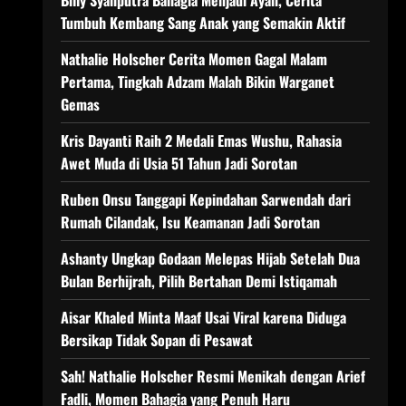
Billy Syahputra Bahagia Menjadi Ayah, Cerita
Tumbuh Kembang Sang Anak yang Semakin Aktif
Nathalie Holscher Cerita Momen Gagal Malam
Pertama, Tingkah Adzam Malah Bikin Warganet
Gemas
Kris Dayanti Raih 2 Medali Emas Wushu, Rahasia
Awet Muda di Usia 51 Tahun Jadi Sorotan
Ruben Onsu Tanggapi Kepindahan Sarwendah dari
Rumah Cilandak, Isu Keamanan Jadi Sorotan
Ashanty Ungkap Godaan Melepas Hijab Setelah Dua
Bulan Berhijrah, Pilih Bertahan Demi Istiqamah
Aisar Khaled Minta Maaf Usai Viral karena Diduga
Bersikap Tidak Sopan di Pesawat
Sah! Nathalie Holscher Resmi Menikah dengan Arief
Fadli, Momen Bahagia yang Penuh Haru