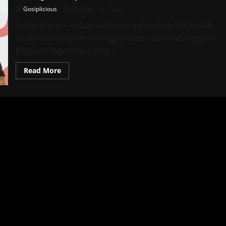
Gosiplicious
October 18, 2024
Gosiplicious – Kabar duka menyelimuti dunia musik
ketika Liam Payne meninggal dunia, mantan anggota
boyband legendaris One...
Read
Read More
more
about
Hati
Harry
Styles
Hancur
Saat
Liam
Payne
Meninggal
Dunia:
Dia
Hangat
dan
Suportif