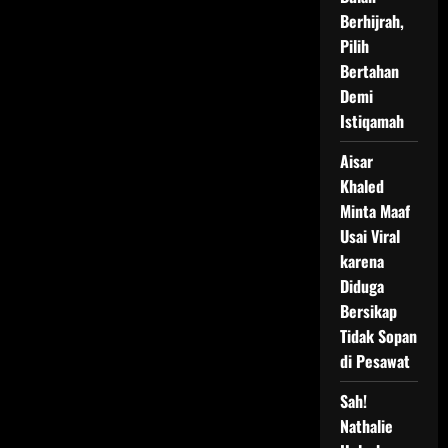
Berhijrah,
Pilih
Bertahan
Demi
Istiqamah
Aisar
Khaled
Minta Maaf
Usai Viral
karena
Diduga
Bersikap
Tidak Sopan
di Pesawat
Sah!
Nathalie