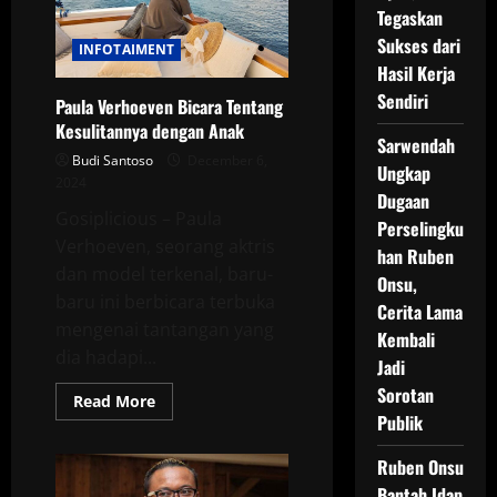
Ingin Private Saja
Tegaskan
Sukses dari
INFOTAIMENT
Hasil Kerja
Sendiri
Paula Verhoeven Bicara Tentang
Kesulitannya dengan Anak
Sarwendah
Budi Santoso
December 6,
Ungkap
2024
Dugaan
Gosiplicious – Paula
Perselingku
Verhoeven, seorang aktris
han Ruben
dan model terkenal, baru-
Onsu,
baru ini berbicara terbuka
Cerita Lama
mengenai tantangan yang
Kembali
dia hadapi...
Jadi
Sorotan
Read
Read More
more
Publik
about
Paula
Verhoeven
Ruben Onsu
Bicara
Bantah Idap
Tentang