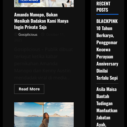
RECENT
POSTS
Amanda Manopo, Bukan
Menikah Dadakan Kami Hanya
BLACKPINK
Ingin Private Saja
10 Tahun
Berkarya,
Gosiplicious
October 11,
2025
Penggemar
Kecewa
Gosiplicious – Publik dibuat
Perayaan
terkejut ketika kabar
Anniversary
pernikahan Amanda
Dinilai
Manopo dan Kenny Austin
Terlalu Sepi
mendadak viral di media...
Asila Maisa
Read
Read More
more
Bantah
about
Amanda
Tudingan
Manopo,
Bukan
Manfaatkan
Menikah
Dadakan
Jabatan
Kami
Ayah,
Hanya