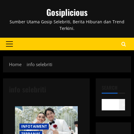
Skip
Gosiplicious
to
content
Sumber Utama Gosip Selebriti, Berita Hiburan dan Trend
Terkini.
Primary
Menu
Home
info selebriti
info selebriti
SEARCH
Search
INFOTAIMENT
TERPANAS