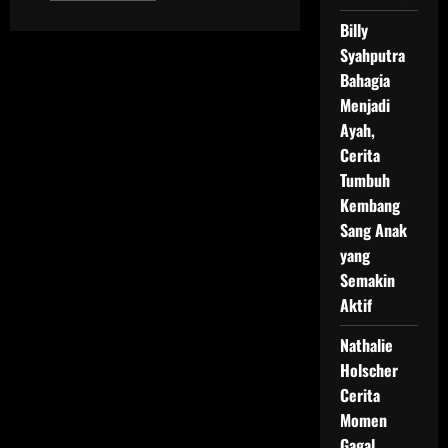
about
Sule
Billy
Puji
Syahputra
Penampilan
Baru
Bahagia
Nathalie,
Baim
Menjadi
Wong
Diminta
Ayah,
Mengikuti
Jejaknya!
Cerita
Tumbuh
Kembang
Sang Anak
yang
Semakin
Aktif
Nathalie
Holscher
Cerita
Momen
Gagal