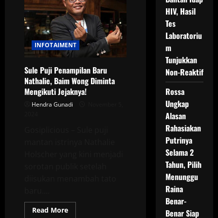
Kesulitannya
HIV, Hasil
dengan
Anak
Tes
Laboratoriu
INFOTAIMENT
m
Tunjukkan
Sule Puji Penampilan Baru
Non-Reaktif
Nathalie, Baim Wong Diminta
Rossa
Mengikuti Jejaknya!
Ungkap
Hendra Gunadi
November 5,
Alasan
2024
Rahasiakan
Gosiplicious – Sule puji
Putrinya
mantan istrinya Nathalie
Selama 2
Holscher yang kini menjadi
Tahun, Pilih
sorotan publik setelah
Menunggu
diisukan menambah tato
Raina
baru....
Benar-
Read
Read More
Benar Siap
more