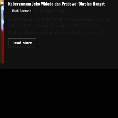
Kebersamaan Joko Widodo dan Prabowo: Obrolan Hangat
Budi Santoso
December 7, 2024
Gosiplicious – Momen kebersamaan antara Presiden
Joko Widodo (Jokowi) dan Menteri Pertahanan
Prabowo Subianto beberapa waktu lalu menarik...
Read
Read More
more
about
Kebersamaan
Joko
Widodo
dan
Prabowo:
Obrolan
Hangat