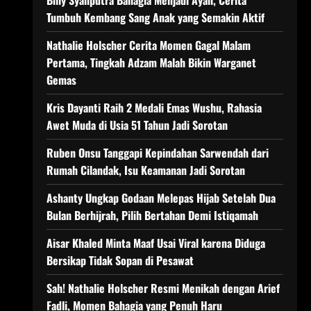
Billy Syahputra Bahagia Menjadi Ayah, Cerita
Tumbuh Kembang Sang Anak yang Semakin Aktif
Nathalie Holscher Cerita Momen Gagal Malam
Pertama, Tingkah Adzam Malah Bikin Warganet
Gemas
Kris Dayanti Raih 2 Medali Emas Wushu, Rahasia
Awet Muda di Usia 51 Tahun Jadi Sorotan
Ruben Onsu Tanggapi Kepindahan Sarwendah dari
Rumah Cilandak, Isu Keamanan Jadi Sorotan
Ashanty Ungkap Godaan Melepas Hijab Setelah Dua
Bulan Berhijrah, Pilih Bertahan Demi Istiqamah
Aisar Khaled Minta Maaf Usai Viral karena Diduga
Bersikap Tidak Sopan di Pesawat
Sah! Nathalie Holscher Resmi Menikah dengan Arief
Fadli, Momen Bahagia yang Penuh Haru