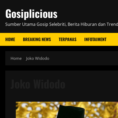
Skip
Gosiplicious
to
content
Sumber Utama Gosip Selebriti, Berita Hiburan dan Trend 
HOME
BREAKING NEWS
TERPANAS
INFOTAIMENT
Home
Joko Widodo
Joko Widodo