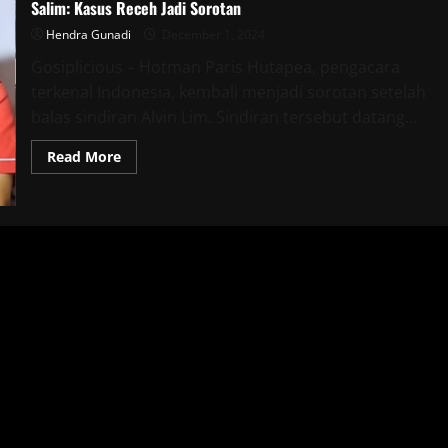
Salim: Kasus Receh Jadi Sorotan
Hendra Gunadi
December 1, 2024
Gosiplicious – Hotman Paris Hutapea, pengacara
terkenal Indonesia, kembali menjadi sorotan setelah
balas sindiran Alvin Lim. Sindiran tersebut datang...
Read
Read More
more
about
Hotman
Paris
Balas
Sindiran
Alvin
Lim
yang
Dukung
Agus
Salim:
Kasus
Receh
Jadi
Sorotan