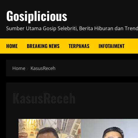
Skip
Gosiplicious
to
content
Sumber Utama Gosip Selebriti, Berita Hiburan dan Trend 
HOME
BREAKING NEWS
TERPANAS
INFOTAIMENT
Home
KasusReceh
KasusReceh