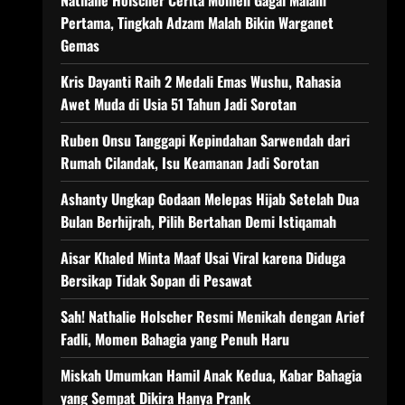
Nathalie Holscher Cerita Momen Gagal Malam
Pertama, Tingkah Adzam Malah Bikin Warganet
Gemas
Kris Dayanti Raih 2 Medali Emas Wushu, Rahasia
Awet Muda di Usia 51 Tahun Jadi Sorotan
Ruben Onsu Tanggapi Kepindahan Sarwendah dari
Rumah Cilandak, Isu Keamanan Jadi Sorotan
Ashanty Ungkap Godaan Melepas Hijab Setelah Dua
Bulan Berhijrah, Pilih Bertahan Demi Istiqamah
Aisar Khaled Minta Maaf Usai Viral karena Diduga
Bersikap Tidak Sopan di Pesawat
Sah! Nathalie Holscher Resmi Menikah dengan Arief
Fadli, Momen Bahagia yang Penuh Haru
Miskah Umumkan Hamil Anak Kedua, Kabar Bahagia
yang Sempat Dikira Hanya Prank