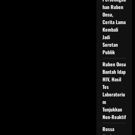
Sang
Pelipur
han Ruben
Lara
yang
Onsu,
Pergi
Cerita Lama
Diam-
Diam
Kembali
Usai
3
Jadi
Tahun
Berjuang
Sorotan
Melawan
Kanker
Publik
Ruben Onsu
Bantah Idap
HIV, Hasil
Tes
Laboratoriu
m
Tunjukkan
Non-Reaktif
Rossa