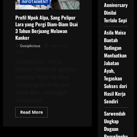
Alpa
INFOTAIMENT
Anniversary
soal
Penyakit
Dinilai
Kanker
Profil Mpok Alpa, Sang Pelipur
Terlalu Sepi
Lara yang Pergi Diam-Diam Usai
3 Tahun Berjuang Melawan
Asila Maisa
Kanker
Bantah
Gosiplicious
August 15,
Tudingan
2025
Manfaatkan
Gosiplicious – Dunia
Jabatan
hiburan Tanah Air kembali
Ayah,
berduka. Nina Carolina,
Tegaskan
atau yang akrab disapa
Sukses dari
Mpok Alpa, meninggal
Hasil Kerja
dunia pada...
Sendiri
Read
Read More
Sarwendah
more
about
Ungkap
Profil
Dugaan
Mpok
Alpa,
Perselingku