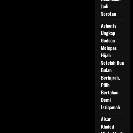
Jadi
Sorotan
Ashanty
Ungkap
Godaan
Melepas
Hijab
Setelah Dua
Bulan
Berhijrah,
Pilih
Bertahan
Demi
Istiqamah
Aisar
Khaled