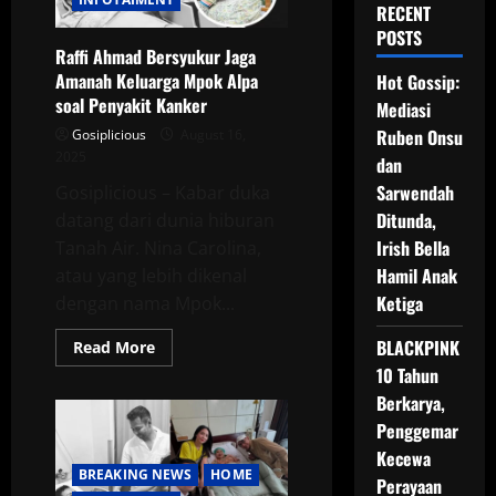
RECENT
POSTS
Raffi Ahmad Bersyukur Jaga
Amanah Keluarga Mpok Alpa
Hot Gossip:
soal Penyakit Kanker
Mediasi
Ruben Onsu
Gosiplicious
August 16,
2025
dan
Sarwendah
Gosiplicious – Kabar duka
Ditunda,
datang dari dunia hiburan
Irish Bella
Tanah Air. Nina Carolina,
Hamil Anak
atau yang lebih dikenal
Ketiga
dengan nama Mpok...
BLACKPINK
Read
Read More
more
10 Tahun
about
Raffi
Berkarya,
Ahmad
Bersyukur
Penggemar
Jaga
Amanah
Kecewa
Keluarga
BREAKING NEWS
HOME
Perayaan
Mpok