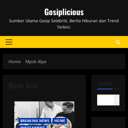
Skip
Gosiplicious
to
content
Sumber Utama Gosip Selebriti, Berita Hiburan dan Trend
Terkini.
Primary
Menu
Home
Mpok Alpa
Mpok Alpa
SEARCH
Search
BREAKING NEWS
HOME
INFOTAIMENT