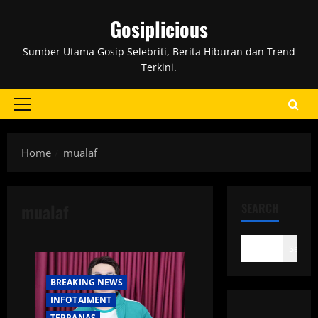
Skip
Gosiplicious
to
content
Sumber Utama Gosip Selebriti, Berita Hiburan dan Trend
Terkini.
Primary
Menu
Home
mualaf
mualaf
SEARCH
Search
BREAKING NEWS
INFOTAIMENT
TERPANAS