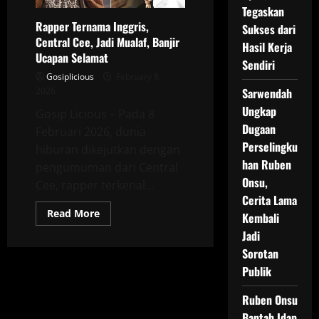
Banyak
Tegaskan
Pertanyaan
Rapper Ternama Inggris,
Sukses dari
Central Cee, Jadi Mualaf, Banjir
Hasil Kerja
Ucapan Selamat
Sendiri
Gosiplicious
February 8,
2026
Sarwendah
Ungkap
Gosip Licious – Pada 8
Dugaan
Februari 2026, dunia
Perselingku
hiburan dikejutkan dengan
han Ruben
pengumuman dari Central
Onsu,
Cee, rapper terkenal...
Cerita Lama
Read
Read More
Kembali
more
about
Jadi
Rapper
Sorotan
Ternama
Inggris,
Publik
Central
Cee,
Jadi
Ruben Onsu
Mualaf,
Banjir
Bantah Idap