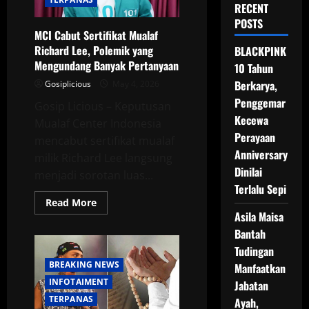
RECENT
POSTS
MCI Cabut Sertifikat Mualaf
Richard Lee, Polemik yang
BLACKPINK
Mengundang Banyak Pertanyaan
10 Tahun
Berkarya,
Gosiplicious
May 4, 2026
Penggemar
Gosip Licious – Keputusan
Kecewa
Mualaf Center Indonesia
Perayaan
mencabut sertifikat mualaf
Anniversary
milik Richard Lee langsung
Dinilai
menjadi sorotan luas...
Terlalu Sepi
Read
Read More
more
Asila Maisa
about
MCI
Bantah
Cabut
Tudingan
Sertifikat
Mualaf
BREAKING NEWS
Manfaatkan
Richard
Lee,
INFOTAIMENT
Jabatan
Polemik
yang
TERPANAS
Ayah,
Mengundang