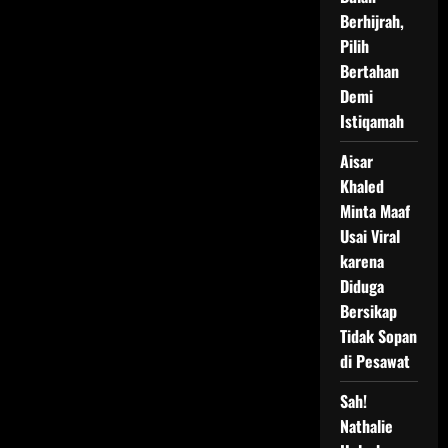
Berhijrah,
Pilih
Bertahan
Demi
Istiqamah
Aisar
Khaled
Minta Maaf
Usai Viral
karena
Diduga
Bersikap
Tidak Sopan
di Pesawat
Sah!
Nathalie