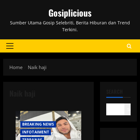
Skip
Gosiplicious
to
content
Sumber Utama Gosip Selebriti, Berita Hiburan dan Trend
Terkini.
Primary
Menu
Home
Naik haji
Naik haji
SEARCH
Search
BREAKING NEWS
INFOTAIMENT
TERPANAS