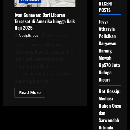
RECENT
POSTS
Ivan Gunawan: Dari Liburan
Tersesat di Amerika hingga Naik
Tasyi
Haji 2025
Athasyia
Polisikan
Gosiplicious
July 16, 2025
Karyawan,
Gosiplicious – Desainer
Barang
kondang Ivan Gunawan kini
Mewah
menjadi perbincangan
Rp570 Juta
hangat publik. Bukan
Diduga
karena karya busana atau
Dicuri
penampilannya...
Hot Gossip:
Read
Read More
more
Mediasi
about
Ivan
Ruben Onsu
Gunawan:
dan
Dari
Liburan
Sarwendah
Tersesat
di
Ditunda,
Amerika