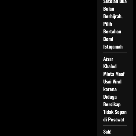
Setelah Dua
Bulan
Berhijrah,
Pilih
Bertahan
Demi
Istiqamah
Aisar
Khaled
Minta Maaf
Usai Viral
karena
Diduga
Bersikap
Tidak Sopan
di Pesawat
Sah!