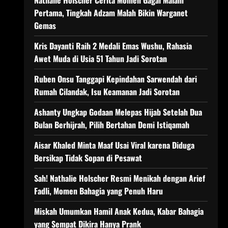
Nathalie Holscher Cerita Momen Gagal Malam
Pertama, Tingkah Adzam Malah Bikin Warganet
Gemas
Kris Dayanti Raih 2 Medali Emas Wushu, Rahasia
Awet Muda di Usia 51 Tahun Jadi Sorotan
Ruben Onsu Tanggapi Kepindahan Sarwendah dari
Rumah Cilandak, Isu Keamanan Jadi Sorotan
Ashanty Ungkap Godaan Melepas Hijab Setelah Dua
Bulan Berhijrah, Pilih Bertahan Demi Istiqamah
Aisar Khaled Minta Maaf Usai Viral karena Diduga
Bersikap Tidak Sopan di Pesawat
Sah! Nathalie Holscher Resmi Menikah dengan Arief
Fadli, Momen Bahagia yang Penuh Haru
Miskah Umumkan Hamil Anak Kedua, Kabar Bahagia
yang Sempat Dikira Hanya Prank