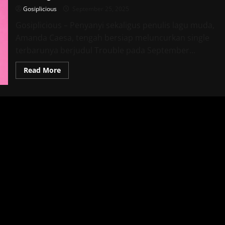
Gosiplicious
September 25, 2025
Gosiplicious – Penyanyi sekaligus penulis lagu muda,
Amanda Caesa, tengah bersiap meluncurkan single
terbarunya berjudul Trouble pada September...
Read
Read More
more
about
Amanda
Caesa
Ungkap
Tentang
Hubungan
Toxic
dan
Obsesi
Lewat
Single
Terbaru