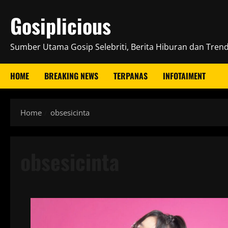
Skip
Gosiplicious
to
content
Sumber Utama Gosip Selebriti, Berita Hiburan dan Trend 
HOME
BREAKING NEWS
TERPANAS
INFOTAIMENT
Home
obsesicinta
obsesicinta