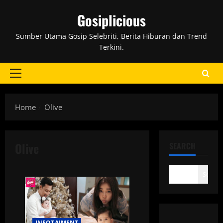
Skip
Gosiplicious
to
content
Sumber Utama Gosip Selebriti, Berita Hiburan dan Trend
Terkini.
Primary
Menu
Home
Olive
Olive
SEARCH
Search
INFOTAIMENT