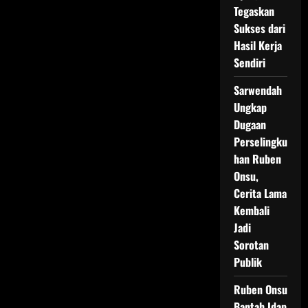
Anaknya
Tegaskan
Dibilang
Sukses dari
Mirip
Banget
Hasil Kerja
Sang
Ibu
Sendiri
Sarwendah
Ungkap
Dugaan
Perselingku
han Ruben
Onsu,
Cerita Lama
Kembali
Jadi
Sorotan
Publik
Ruben Onsu
Bantah Idap