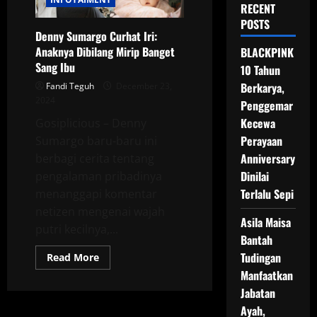
RECENT
POSTS
Denny Sumargo Curhat Iri:
Anaknya Dibilang Mirip Banget
BLACKPINK
Sang Ibu
10 Tahun
Berkarya,
Fandi Teguh
December 23,
2024
Penggemar
Kecewa
Gosiplicious – Denny
Perayaan
Sumargo baru-baru ini
Anniversary
berbagi cerita tentang
Dinilai
pengalaman pribadinya
Terlalu Sepi
menanggapi komentar
netizen mengenai wajah
Asila Maisa
putri kecilnya,...
Bantah
Tudingan
Read
Read More
more
Manfaatkan
about
Denny
Jabatan
Sumargo
Curhat
Ayah,
Iri: