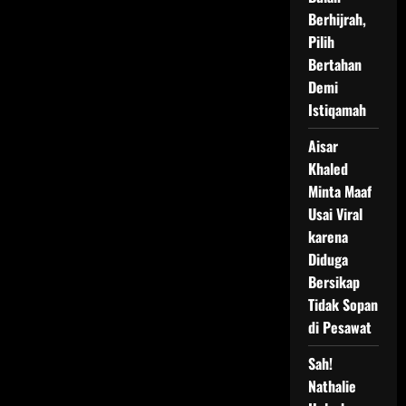
Berhijrah,
Pilih
Bertahan
Demi
Istiqamah
Aisar
Khaled
Minta Maaf
Usai Viral
karena
Diduga
Bersikap
Tidak Sopan
di Pesawat
Sah!
Nathalie