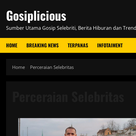
Skip
Gosiplicious
to
content
Sumber Utama Gosip Selebriti, Berita Hiburan dan Trend 
HOME
BREAKING NEWS
TERPANAS
INFOTAIMENT
Home
Perceraian Selebritas
Perceraian Selebritas