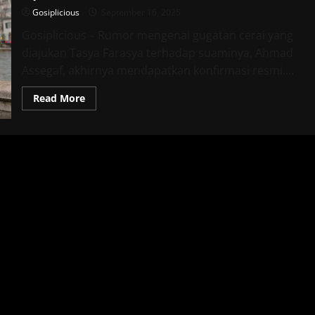
Gosiplicious
September 16, 2025
Gosiplicious – Rumor mengenai gugatan cerai yang
diajukan Tasya Farasya terhadap suaminya, Ahmad
Assegaf, akhirnya mendapatkan konfirmasi resmi....
Read
Read More
more
about
Tasya
Farasya
Resmi
Gugat
Cerai
Ahmad
Assegaf
Sejak
15
September
2025