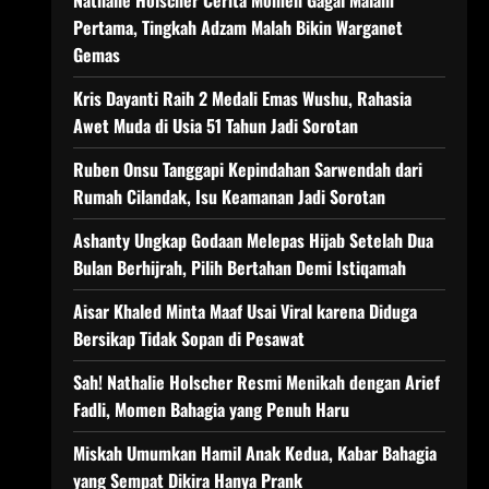
Nathalie Holscher Cerita Momen Gagal Malam
Pertama, Tingkah Adzam Malah Bikin Warganet
Gemas
Kris Dayanti Raih 2 Medali Emas Wushu, Rahasia
Awet Muda di Usia 51 Tahun Jadi Sorotan
Ruben Onsu Tanggapi Kepindahan Sarwendah dari
Rumah Cilandak, Isu Keamanan Jadi Sorotan
Ashanty Ungkap Godaan Melepas Hijab Setelah Dua
Bulan Berhijrah, Pilih Bertahan Demi Istiqamah
Aisar Khaled Minta Maaf Usai Viral karena Diduga
Bersikap Tidak Sopan di Pesawat
Sah! Nathalie Holscher Resmi Menikah dengan Arief
Fadli, Momen Bahagia yang Penuh Haru
Miskah Umumkan Hamil Anak Kedua, Kabar Bahagia
yang Sempat Dikira Hanya Prank