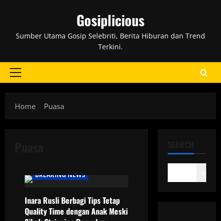
Skip
Gosiplicious
to
content
Sumber Utama Gosip Selebriti, Berita Hiburan dan Trend
Terkini.
Primary
Menu
Home
Puasa
Puasa
SEARCH
Search
BREAKING NEWS
Inara Rusli Berbagi Tips Tetap
Quality Time dengan Anak Meski