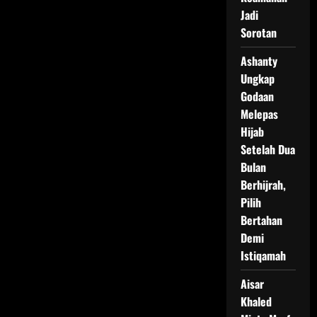
Jadi
Sorotan
Ashanty
Ungkap
Godaan
Melepas
Hijab
Setelah Dua
Bulan
Berhijrah,
Pilih
Bertahan
Demi
Istiqamah
Aisar
Khaled