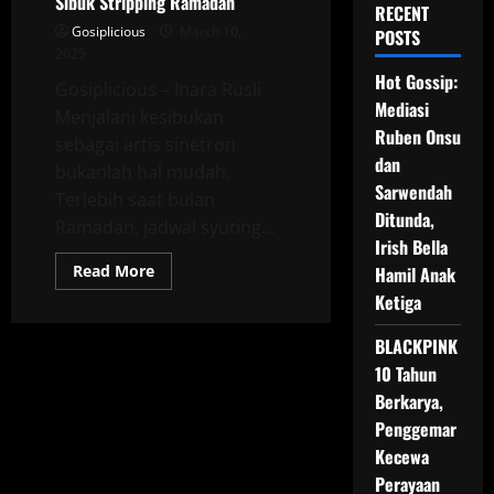
Sibuk Stripping Ramadan
RECENT
Gosiplicious
March 10,
POSTS
2025
Hot Gossip:
Gosiplicious – Inara Rusli
Mediasi
Menjalani kesibukan
Ruben Onsu
sebagai artis sinetron
dan
bukanlah hal mudah.
Sarwendah
Terlebih saat bulan
Ditunda,
Ramadan, jadwal syuting...
Irish Bella
Read
Read More
Hamil Anak
more
Ketiga
about
Inara
Rusli
BLACKPINK
Berbagi
Tips
10 Tahun
Tetap
Quality
Berkarya,
Time
dengan
Penggemar
Anak
Kecewa
Meski
Sibuk
Perayaan
Stripping