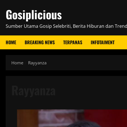
Skip
Gosiplicious
to
content
Sumber Utama Gosip Selebriti, Berita Hiburan dan Trend 
HOME
BREAKING NEWS
TERPANAS
INFOTAIMENT
Home
Rayyanza
Rayyanza