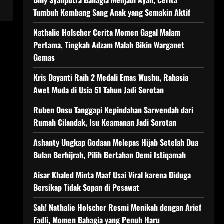
Billy Syahputra Bahagia Menjadi Ayah, Cerita
Tumbuh Kembang Sang Anak yang Semakin Aktif
Nathalie Holscher Cerita Momen Gagal Malam
Pertama, Tingkah Adzam Malah Bikin Warganet
Gemas
Kris Dayanti Raih 2 Medali Emas Wushu, Rahasia
Awet Muda di Usia 51 Tahun Jadi Sorotan
Ruben Onsu Tanggapi Kepindahan Sarwendah dari
Rumah Cilandak, Isu Keamanan Jadi Sorotan
Ashanty Ungkap Godaan Melepas Hijab Setelah Dua
Bulan Berhijrah, Pilih Bertahan Demi Istiqamah
Aisar Khaled Minta Maaf Usai Viral karena Diduga
Bersikap Tidak Sopan di Pesawat
Sah! Nathalie Holscher Resmi Menikah dengan Arief
Fadli, Momen Bahagia yang Penuh Haru