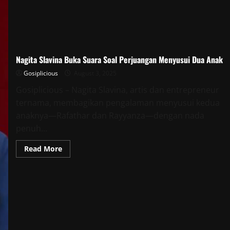
Nagita Slavina Buka Suara Soal Perjuangan Menyusui Dua Anak
Gosiplicious
August 3, 2025
Gosiplicious – Nagita Slavina, artis dan entrepreneur
ternama, membagikan pengalaman menyusui kedua
anaknya—Rafathar dan Rayyanza—dengan nada
penuh...
Read
Read More
more
about
Nagita
Slavina
Buka
Suara
Soal
Perjuangan
Menyusui
Dua
Anak